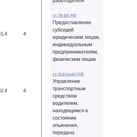
работодателя
ст. 78 БК РФ
Предоставление
субсидий
01.4
4
юридическим лицам,
индивидуальным
предпринимателям,
физическим лицам
ст. 12.8 КоАП РФ
Управление
транспортным
02.4
4
средством
водителем,
находящимся в
состоянии
опьянения,
передача