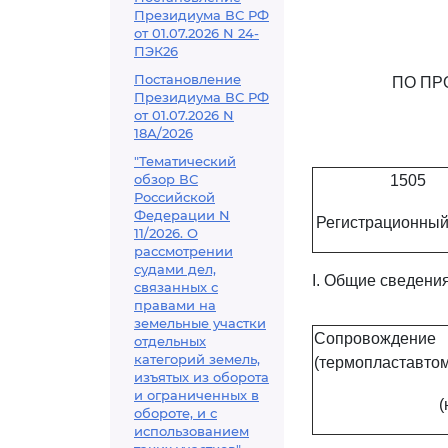
Президиума ВС РФ
от 01.07.2026 N 24-
ПЭК26
Постановление
ПО ПР
Президиума ВС РФ
от 01.07.2026 N
18А/2026
"Тематический
обзор ВС
1505
Российской
Федерации N
Регистрационный
11/2026. О
рассмотрении
судами дел,
I. Общие сведени
связанных с
правами на
земельные участки
Сопровождение
отдельных
категорий земель,
(термопластавтом
изъятых из оборота
и ограниченных в
(
обороте, и с
использованием