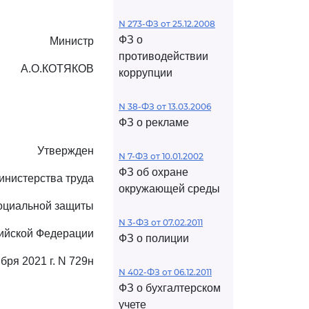
N 273-ФЗ от 25.12.2008
ФЗ о
Министр
противодействии
А.О.КОТЯКОВ
коррупции
N 38-ФЗ от 13.03.2006
ФЗ о рекламе
Утвержден
N 7-ФЗ от 10.01.2002
ФЗ об охране
инистерства труда
окружающей среды
оциальной защиты
N 3-ФЗ от 07.02.2011
ийской Федерации
ФЗ о полиции
ября 2021 г. N 729н
N 402-ФЗ от 06.12.2011
ФЗ о бухгалтерском
учете