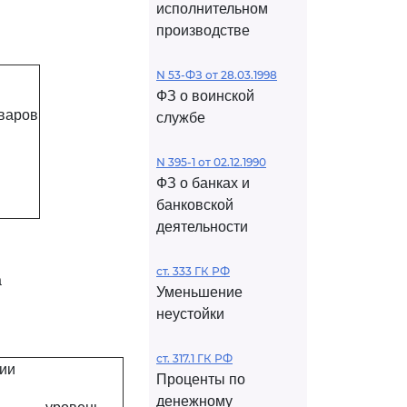
исполнительном
производстве
N 53-ФЗ от 28.03.1998
ФЗ о воинской
варов
службе
N 395-1 от 02.12.1990
ФЗ о банках и
банковской
деятельности
ст. 333 ГК РФ
а
Уменьшение
неустойки
ст. 317.1 ГК РФ
ии
Проценты по
денежному