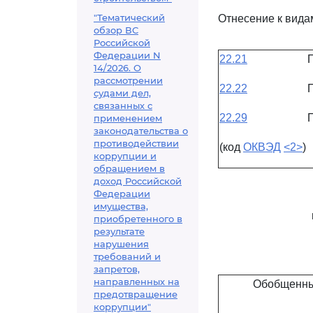
"Тематический
Отнесение к вида
обзор ВС
Российской
Федерации N
22.21
14/2026. О
рассмотрении
22.22
судами дел,
связанных с
22.29
применением
законодательства о
противодействии
(код
ОКВЭД
<2>
)
коррупции и
обращением в
доход Российской
Федерации
имущества,
приобретенного в
результате
нарушения
требований и
запретов,
направленных на
Обобщенны
предотвращение
коррупции"