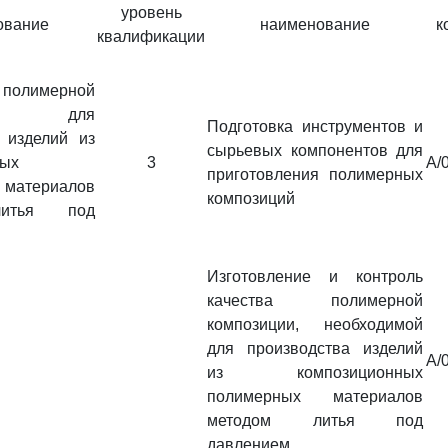
уровень
ование
наименование
к
квалификации
 полимерной
ции для
Подготовка инструментов и
 изделий из
сырьевых компонентов для
ных
3
A/
приготовления полимерных
материалов
композиций
итья под
Изготовление и контроль
качества полимерной
композиции, необходимой
для производства изделий
A/
из композиционных
полимерных материалов
методом литья под
давлением