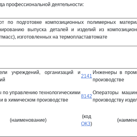
да профессиональной деятельности:
от по подготовке композиционных полимерных материа
нированию выпуска деталей и изделий из композицио
тмасс), изготовленных на термопластавтомате
тели учреждений, организаций и
Инженеры в пром
2141
ий
производстве
 по управлению технологическими
Операторы машин
8142
и в химическом производстве
производству изде
(код
(наименование)
(наимен
ОКЗ
)