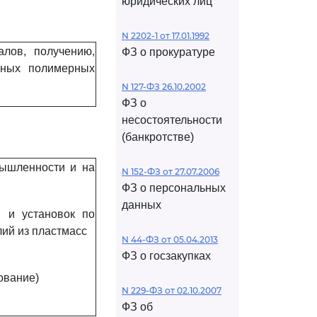
юридических лиц
N 2202-1 от 17.01.1992
лов, получению,
ФЗ о прокуратуре
нных полимерных
N 127-ФЗ 26.10.2002
ФЗ о
несостоятельности
(банкротстве)
ышленности и на
N 152-ФЗ от 27.07.2006
ФЗ о персональных
данных
 и установок по
лий из пластмасс
N 44-ФЗ от 05.04.2013
ФЗ о госзакупках
ование)
N 229-ФЗ от 02.10.2007
ФЗ об