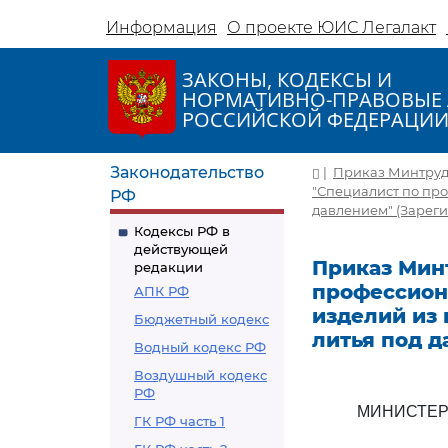
Информация
О проекте ЮИС Легалакт
ЗАКОНЫ, КОДЕКСЫ И
НОРМАТИВНО-ПРАВОВЫЕ 
РОССИЙСКОЙ ФЕДЕРАЦИ
Законодательство
|
Приказ Минтруда
"Специалист по пр
РФ
давлением" (Зареги
Кодексы РФ в
действующей
Приказ Минт
редакции
профессион
АПК РФ
изделий из
Бюджетный кодекс
литья под 
Водный кодекс РФ
Воздушный кодекс
РФ
МИНИСТЕР
ГК РФ часть 1