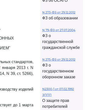
ФЗ об ОСАГО
N 273-ФЗ от 29.12.2012
ФЗ об образовании
А
N 79-ФЗ от 27.07.2004
ФЗ о
ИОННЫХ
государственной
гражданской службе
ИЕМ"
N 275-ФЗ от 29.12.2012
льных стандартов,
ФЗ о
 января 2013 г. N
государственном
, N 39, ст. 5266),
оборонном заказе
изводству изделий
N2300-1 от 07.02.1992
ЗППП
О защите прав
йствует до 1 марта
потребителей