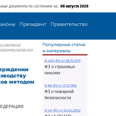
ьные документы по состоянию на:
08 августа 2026
Законы
Президент
Правительство
Популярные статьи
о стандарта
методом литья под
и материалы
N 400-ФЗ от 28.12.2013
ФЗ о страховых
тверждении
пенсиях
изводству
лов методом
N 69-ФЗ от 21.12.1994
ФЗ о пожарной
безопасности
ФЕДЕРАЦИИ
N 40-ФЗ от 25.04.2002