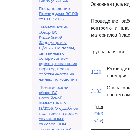
таких участков"
Основная цель ви
Постановление
Президиума ВС РФ
от 01.07.2026
Проведение раб
"Тематический
контролю и пла
обзор ВС
материалов (плас
Российской
Федерации N
12/2026. По делам,
Группа занятий:
связанным с
оспариванием
сделок, повлекших
Руководи
переход права
1120
собственности на
предприят
жилые помещения"
"Тематический
Операторы
3133
обзор ВС
процессам
Российской
Федерации N
(код
13/2026. О судебной
практике по делам,
ОКЗ
связанным с
<1>
)
самовольным
строительством"