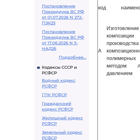
Постановление
код
наимен
Президиума ВС РФ
от 01.07.2026 N 272-
ПЭК25
Изготовление
Постановление
компози
Президиума ВС РФ
от 17.06.2026 N 5-
производства
НАД26
A
композицион
Подробнее...
полимерных 
методом л
Кодексы СССР и
РСФСР
давлением
Водный кодекс
РСФСР
ГПК РСФСР
Гражданский
кодекс РСФСР
Жилищный кодекс
РСФСР
Земельный кодекс
РСФСР