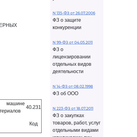
N 135-ФЗ от 26.07.2006
ФЗ о защите
МЕРНЫХ
конкуренции
N 99-ФЗ от 04.05.2011
ФЗ о
лицензировании
отдельных видов
деятельности
N 14-ФЗ от 08.02.1998
ФЗ об ООО
ой машине
40.231
N 223-ФЗ от 18.07.2011
атериалов
ФЗ о закупках
товаров, работ, услуг
Код
отдельными видами