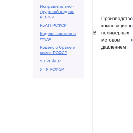
Исправительно -
трудовой кодекс
РСФСР
Производство
КоАП РСФСР
композицион
B
полимерных 
Кодекс законов о
труде
методом л
давлением
Кодекс о браке и
семье РСФСР
УК РСФСР
УПК РСФСР