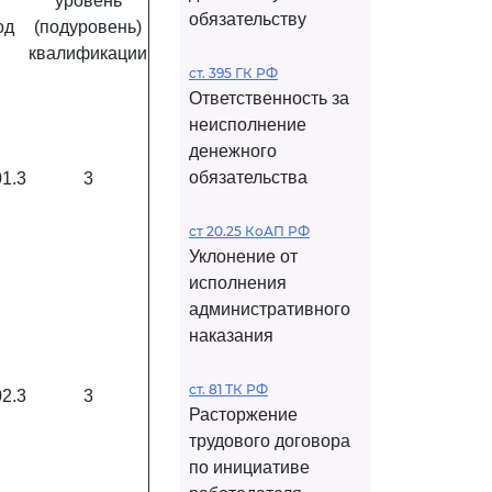
уровень
обязательству
од
(подуровень)
квалификации
ст. 395 ГК РФ
Ответственность за
неисполнение
денежного
обязательства
01.3
3
ст 20.25 КоАП РФ
Уклонение от
исполнения
административного
наказания
ст. 81 ТК РФ
02.3
3
Расторжение
трудового договора
по инициативе