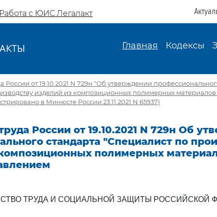
Актуал
Работа с ЮИС Легалакт
Главная
Кодексы
АКТЫ
И
 России от 19.10.2021 N 729н "Об утверждении профессиональног
оизводству изделий из композиционных полимерных материалов 
стрировано в Минюсте России 23.11.2021 N 65937)
руда России от 19.10.2021 N 729н Об у
ального стандарта "Специалист по про
 композиционных полимерных материа
давлением
СТВО ТРУДА И СОЦИАЛЬНОЙ ЗАЩИТЫ РОССИЙСКОЙ 