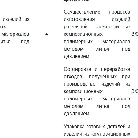
Осуществление процесса
 изделий из
изготовления изделий
ных
различной сложности из
материалов
4
композиционных
B/
итья под
полимерных материалов
методом литья под
давлением
Сортировка и переработка
отходов, полученных при
производстве изделий из
композиционных
B/
полимерных материалов
методом литья под
давлением
Упаковка готовых деталей и
изделий из композиционных