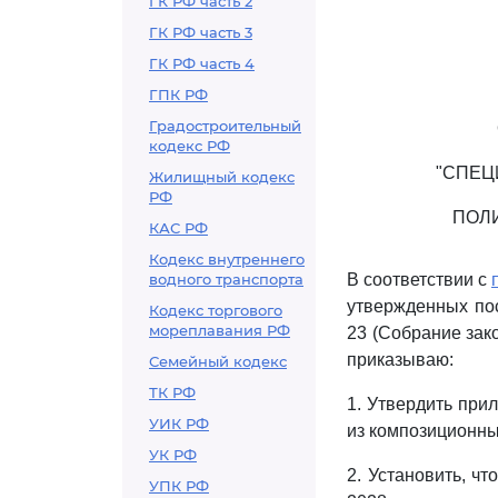
ГК РФ часть 2
ГК РФ часть 3
ГК РФ часть 4
ГПК РФ
Градостроительный
кодекс РФ
"СПЕЦ
Жилищный кодекс
РФ
ПОЛ
КАС РФ
Кодекс внутреннего
водного транспорта
В соответствии с
утвержденных пос
Кодекс торгового
мореплавания РФ
23 (Собрание зако
приказываю:
Семейный кодекс
ТК РФ
1. Утвердить пр
УИК РФ
из композиционны
УК РФ
2. Установить, чт
УПК РФ