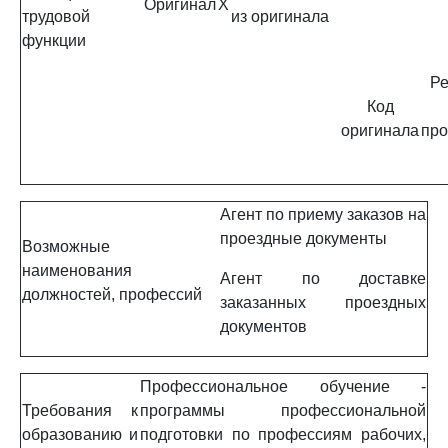
Оригинал
X
трудовой
из оригинала
функции
Ре
Код
оригинала
про
Агент по приему заказов на
проездные документы
Возможные
наименования
Агент по доставке
должностей, профессий
заказанных проездных
документов
Профессиональное обучение -
Требования к
программы профессиональной
образованию и
подготовки по профессиям рабочих,