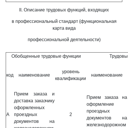
II. Описание трудовых функций, входящих
в профессиональный стандарт (функциональная
карта вида
профессиональной деятельности)
Обобщенные трудовые функции
Трудовы
уровень
код
наименование
наименование
квалификации
Прием заказа и
Прием заказа на
доставка заказчику
оформление
оформленных
проездных
A
проездных
2
документов на
документов на
железнодорожном