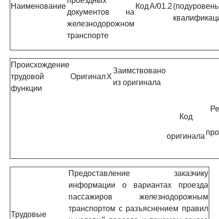
проездных
Наименование
Код
A/01.2
(подуровень
документов на
квалификац
железнодорожном
транспорте
Происхождение
Заимствовано
трудовой
Оригинал
X
из оригинала
функции
Ре
Код
про
оригинала
Предоставление заказчику
информации о вариантах проезда
пассажиров железнодорожным
транспортом с разъяснением правил
Трудовые