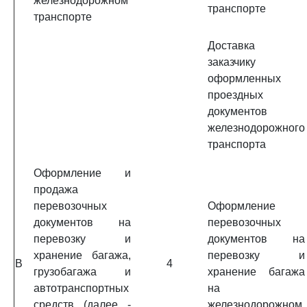
железнодорожном
транспорте
транспорте
Доставка
заказчику
оформленных
проездных
документов
железнодорожного
транспорта
Оформление и
продажа
перевозочных
Оформление
документов на
перевозочных
перевозку и
документов на
хранение багажа,
перевозку и
B
4
грузобагажа и
хранение багажа
автотранспортных
на
средств (далее -
железнодорожном