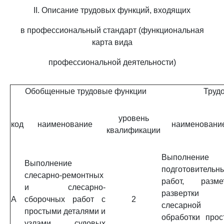
II. Описание трудовых функций, входящих
в профессиональный стандарт (функциональная
карта вида
профессиональной деятельности)
Обобщенные трудовые функции
Труд
уровень
код
наименование
наименовани
квалификации
Выполнение
Выполнение
подготовительн
слесарно-ремонтных
работ, размет
и слесарно-
развертки
A
сборочных работ с
2
слесарной
простыми деталями и
обработки прос
узлами судовых