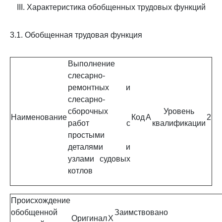
III. Характеристика обобщенных трудовых функций
3.1. Обобщенная трудовая функция
Выполнение
слесарно-
ремонтных и
слесарно-
сборочных
Уровень
Наименование
Код
A
2
работ с
квалификации
простыми
деталями и
узлами судовых
котлов
Происхождение
обобщенной
Заимствовано
Оригинал
X