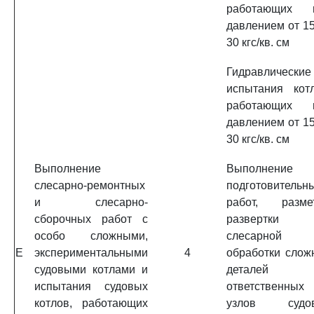
работающих 
давлением от 15
30 кгс/кв. см
Гидравлические
испытания котл
работающих 
давлением от 15
30 кгс/кв. см
Выполнение
Выполнение
слесарно-ремонтных
подготовительн
и слесарно-
работ, размет
сборочных работ с
развертки
особо сложными,
слесарной
E
экспериментальными
4
обработки слож
судовыми котлами и
деталей
испытания судовых
ответственных
котлов, работающих
узлов судо