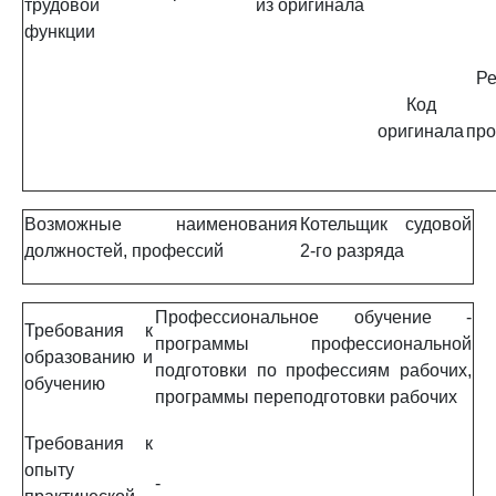
трудовой
из оригинала
функции
Ре
Код
оригинала
про
Возможные наименования
Котельщик судовой
должностей, профессий
2-го разряда
Профессиональное обучение -
Требования к
программы профессиональной
образованию и
подготовки по профессиям рабочих,
обучению
программы переподготовки рабочих
Требования к
опыту
-