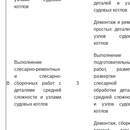
деталей и уз
котлов
судовых котлов
Демонтаж и рем
простых детале
узлов судо
котлов
Выполнение
Выполнение
подготовительн
слесарно-ремонтных
работ, размет
и слесарно-
развертки
B
сборочных работ с
3
слесарной
деталями средней
обработки дета
сложности и узлами
средней сложно
судовых котлов
и узлов судо
котлов
Демонтаж, сборк