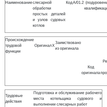
Наименование
слесарной
Код
A/01.2
(подуровень
обработки
квалификац
простых деталей
и узлов судовых
котлов
Происхождение
Заимствовано
трудовой
Оригинал
X
из оригинала
функции
Ре
Код
оригинала
про
Подготовка и обслуживание рабочего
Трудовые
места котельщика судового и
действия
выполнении слесарных работ