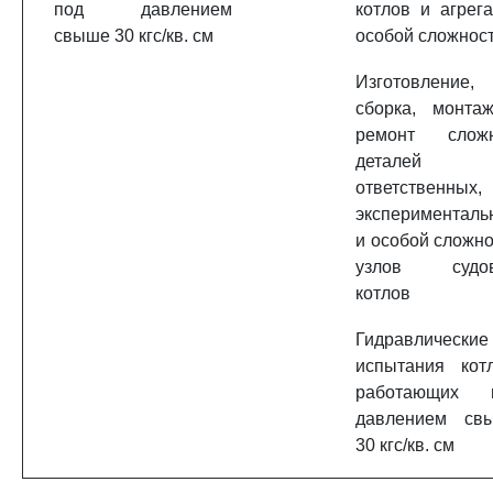
под давлением
котлов и агрега
свыше 30 кгс/кв. см
особой сложнос
Изготовление,
сборка, монта
ремонт слож
деталей
ответственных,
эксперименталь
и особой сложно
узлов судо
котлов
Гидравлические
испытания котл
работающих 
давлением св
30 кгс/кв. см