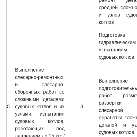
ремонт дета
средней сложно
и узлов судо
котлов
Подготовка
гидравлическим
испытаниям
судовых котлов
Выполнение
слесарно-ремонтных
Выполнение
и слесарно-
подготовительн
сборочных работ со
работ, размет
сложными деталями
развертки
C
судовых котлов и их
3
слесарной
узлами, испытания
обработки слож
судовых котлов,
деталей и уз
работающих под
судовых котлов
давлением до 15 кгс /