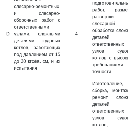
подготовительн
слесарно-ремонтных
работ, размет
и слесарно-
развертки
сборочных работ с
слесарной
ответственными
обработки слож
D
узлами, сложными
4
деталей
деталями судовых
ответственных
котлов, работающих
узлов судо
под давлением от 15
котлов с высок
до 30 кгс/кв. см, и их
требованиям
испытания
точности
Изготовление,
сборка, монта
ремонт слож
деталей
ответственных
узлов судо
котлов,