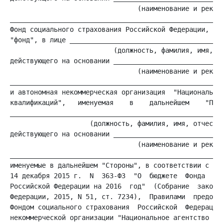
                                (наименование и реквиз
______________________________________________________
Фонд социального страхования Российской Федерации, име
"фонд", в лице _______________________________________
                          (должность, фамилия, имя, от
действующего на основании ____________________________
                                (наименование и реквиз
______________________________________________________
и автономная некоммерческая организация  "Национальное
квалификаций",   именуемая    в    дальнейшем    "Полу
______________________________________________________
                    (должность, фамилия, имя, отчество
действующего на основании ____________________________
                                (наименование и реквиз
______________________________________________________
именуемые в дальнейшем "Стороны", в соответствии с Фед
14 декабря 2015 г.  N  363-ФЗ  "О  бюджете  Фонда  соц
Российской Федерации на 2016  год"  (Собрание  законод
Федерации, 2015, N 51, ст. 7234),  Правилами  предоста
Фондом социального страхования  Российской  Федерации 
некоммерческой организации "Национальное агентство  ра