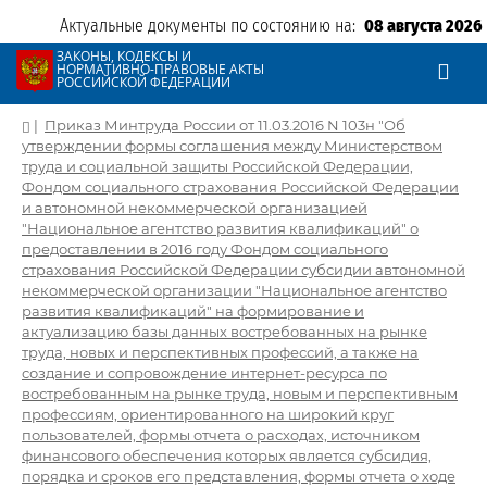
Актуальные документы по состоянию на:
08 августа 2026
ЗАКОНЫ, КОДЕКСЫ И
НОРМАТИВНО-ПРАВОВЫЕ АКТЫ
РОССИЙСКОЙ ФЕДЕРАЦИИ
|
Приказ Минтруда России от 11.03.2016 N 103н "Об
утверждении формы соглашения между Министерством
труда и социальной защиты Российской Федерации,
Фондом социального страхования Российской Федерации
и автономной некоммерческой организацией
"Национальное агентство развития квалификаций" о
предоставлении в 2016 году Фондом социального
страхования Российской Федерации субсидии автономной
некоммерческой организации "Национальное агентство
развития квалификаций" на формирование и
актуализацию базы данных востребованных на рынке
труда, новых и перспективных профессий, а также на
создание и сопровождение интернет-ресурса по
востребованным на рынке труда, новым и перспективным
профессиям, ориентированного на широкий круг
пользователей, формы отчета о расходах, источником
финансового обеспечения которых является субсидия,
порядка и сроков его представления, формы отчета о ходе