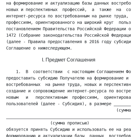
на формирование и актуализацию базы данных востребован
новых и перспективных  профессий,  а  также  на  созда
интернет-ресурса по востребованным на рынке труда,  но
профессиям, ориентированного на широкий круг  пользова
постановлением Правительства Российской Федерации от 2
1472 (Собрание законодательства Российской Федерации, 
(далее - Правила предоставления в 2016 году субсидии),
I. Предмет Соглашения
    1.  В  соответствии  с настоящим Соглашением Фонд 
предоставить субсидию Получателю на формирование и акт
востребованных  на рынке труда, новых и перспективных 
создание и сопровождение интернет-ресурса по востребов
новым   и   перспективным  профессиям,  ориентированно
пользователей (далее - Субсидия), в размере __________
                                             (сумма ци
_____________________________________________________)
                  (сумма прописью)

обязуется принять Субсидию и использовать ее на реализ
формированию и актуализации базы  данных  востребованн