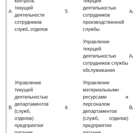
контроль
текущей
текущей
деятельностью
A
5
A
деятельности
сотрудников
сотрудников
производственной
служб, отделов
службы
Управление
текущей
деятельностью
A
сотрудников службы
обслуживания
Управление
Управление
текущей
материальными
деятельностью
ресурсами и
департаментов
персоналом
B
6
B
(служб,
департаментов
отделов)
(служб, отделов)
предприятия
предприятия
питания
питания