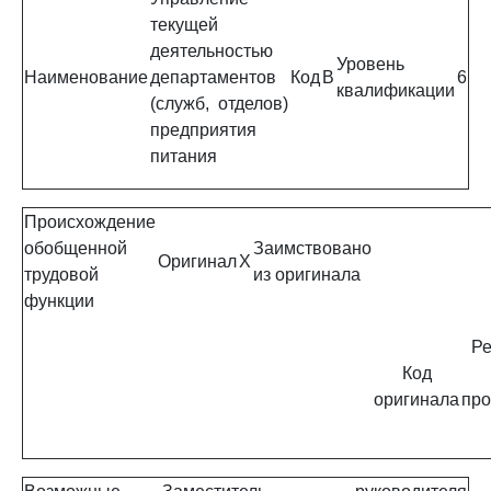
текущей
деятельностью
Уровень
Наименование
департаментов
Код
B
6
квалификации
(служб, отделов)
предприятия
питания
Происхождение
обобщенной
Заимствовано
Оригинал
X
трудовой
из оригинала
функции
Ре
Код
оригинала
про