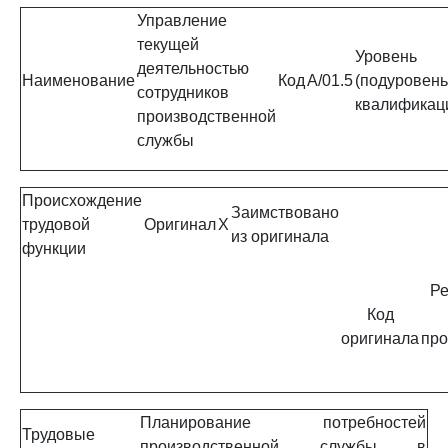
Управление
текущей
Уровень
деятельностью
Наименование
Код
A/01.5
(подуровень
сотрудников
квалификац
производственной
службы
Происхождение
Заимствовано
трудовой
Оригинал
X
из оригинала
функции
Ре
Код
оригинала
про
Планирование потребностей
Трудовые
производственной службы в