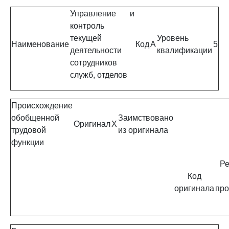
Управление и
контроль
текущей
Уровень
Наименование
Код
A
5
деятельности
квалификации
сотрудников
служб, отделов
Происхождение
обобщенной
Заимствовано
Оригинал
X
трудовой
из оригинала
функции
Ре
Код
оригинала
про