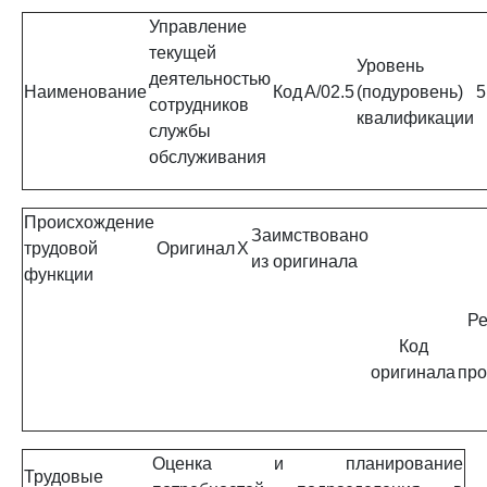
Управление
текущей
Уровень
деятельностью
Наименование
Код
A/02.5
(подуровень)
5
сотрудников
квалификации
службы
обслуживания
Происхождение
Заимствовано
трудовой
Оригинал
X
из оригинала
функции
Ре
Код
оригинала
про
Оценка и планирование
Трудовые