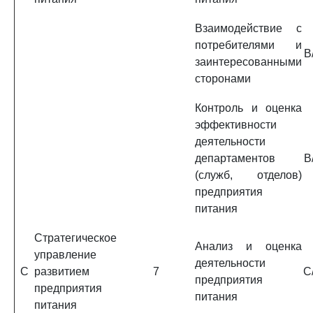
Взаимодействие с
потребителями и
B
заинтересованными
сторонами
Контроль и оценка
эффективности
деятельности
департаментов
B
(служб, отделов)
предприятия
питания
Стратегическое
Анализ и оценка
управление
деятельности
C
развитием
7
C
предприятия
предприятия
питания
питания