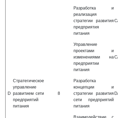
Разработка и
реализация
стратегии развития
C
предприятия
питания
Управление
проектами и
изменениями на
C
предприятии
питания
Стратегическое
Разработка
управление
концепции и
D
развитием сети
8
стратегии развития
D
предприятий
сети предприятий
питания
питания
Взаимодействие с