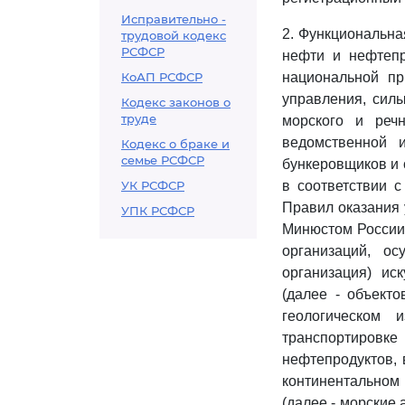
Исправительно -
2. Функциональна
трудовой кодекс
РСФСР
нефти и нефтепр
КоАП РСФСР
национальной пр
управления, силы
Кодекс законов о
труде
морского и речн
ведомственной 
Кодекс о браке и
семье РСФСР
бункеровщиков и 
УК РСФСР
в соответствии 
Правил оказания у
УПК РСФСР
Минюстом России 
организаций, ос
организация) ис
(далее - объекто
геологическом 
транспортировке
нефтепродуктов, 
континентальном
(далее - морские 