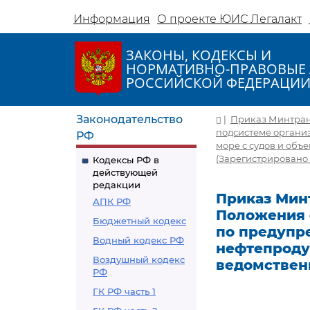
Информация
О проекте ЮИС Легалакт
ЗАКОНЫ, КОДЕКСЫ И
НОРМАТИВНО-ПРАВОВЫЕ 
РОССИЙСКОЙ ФЕДЕРАЦИ
Законодательство
|
Приказ Минтранс
подсистеме органи
РФ
море с судов и объ
(Зарегистрировано в
Кодексы РФ в
действующей
редакции
Приказ Минт
АПК РФ
Положения 
Бюджетный кодекс
по предупр
Водный кодекс РФ
нефтепродук
Воздушный кодекс
ведомствен
РФ
ГК РФ часть 1