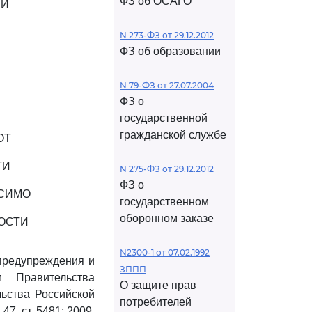
ФЗ об ОСАГО
ИИ
N 273-ФЗ от 29.12.2012
ФЗ об образовании
N 79-ФЗ от 27.07.2004
ФЗ о
государственной
гражданской службе
ОТ
ТИ
N 275-ФЗ от 29.12.2012
ФЗ о
ИСИМО
государственном
оборонном заказе
ОСТИ
N2300-1 от 07.02.1992
предупреждения и
ЗППП
м Правительства
О защите прав
льства Российской
потребителей
 47, ст. 5481; 2009,