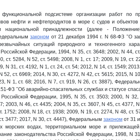
 функциональной подсистеме организации работ по п
вов нефти и нефтепродуктов в море с судов и объектов
и национальной принадлежности (далее - Положение
Федеральным
законом
от 21 декабря 1994 г. N 68-ФЗ "О з
резвычайных ситуаций природного и техногенного хара
Российской Федерации, 1994, N 35, ст. 3648; 2002, N 44, ст.
0, ст. 5284, N 52, ст. 5498; 2008, N 1, ст. 17; 2009, N 19, ст. 2
, N 31, ст. 4192, N 1, ст. 24, ст. 54; 2012, N 14, ст. 1549; 2013
 N 52, ст. 6969; 2014, N 30, ст. 4272, N 42, ст. 5615; 2015, N 10,
23, N 1, ст. 68; 2016, N 7, ст. 919, N 26, ст. 3887), Федера
 151-ФЗ "Об аварийно-спасательных службах и статусе спас
Российской Федерации, 1995, N 35, ст. 3503; 2000, N 32, с
7; 2003, N 46, ст. 4435; 2004, N 35, ст. 3607, N 45, ст. 4377, N
ст. 1752; 2008, N 18, ст. 1938; 2009, N 19, ст. 2274, N 48, ст. 5
ст. 3477; 2017, N 30, ст. 4447), Федеральным
законом
от 31 и
х морских водах, территориальном море и прилежащей
ание законодательства Российской Федерации, 1998, N 31, 