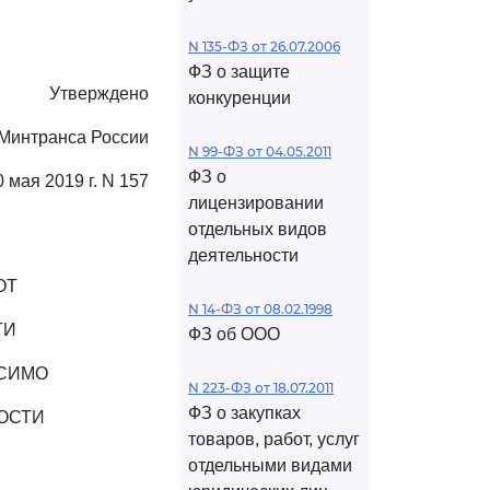
N 135-ФЗ от 26.07.2006
ФЗ о защите
Утверждено
конкуренции
Минтранса России
N 99-ФЗ от 04.05.2011
ФЗ о
0 мая 2019 г. N 157
лицензировании
отдельных видов
деятельности
ОТ
N 14-ФЗ от 08.02.1998
ТИ
ФЗ об ООО
ИСИМО
N 223-ФЗ от 18.07.2011
ФЗ о закупках
ОСТИ
товаров, работ, услуг
отдельными видами