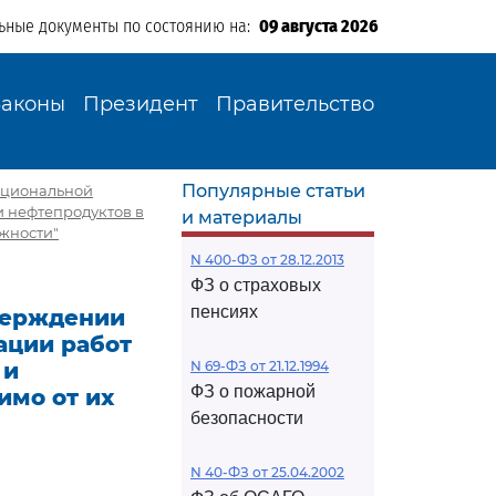
ьные документы по состоянию на:
09 августа 2026
Законы
Президент
Правительство
Популярные статьи
нкциональной
 нефтепродуктов в
и материалы
ежности"
N 400-ФЗ от 28.12.2013
ФЗ о страховых
пенсиях
тверждении
ации работ
 и
N 69-ФЗ от 21.12.1994
ФЗ о пожарной
имо от их
безопасности
N 40-ФЗ от 25.04.2002