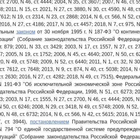
 ст. 2700, N 46, ст. 4444; 2004, N 35, ст. 3607; 2007, N 46, ст. 5
8; 2011, N 15, ст. 2021, N 27, ст. 3880, N 30, ст. 4590, N 48, с
 7612; N 19, ст. 2314, N 23, ст. 2868; 2014, N 6, ст. 566, N 52, с
 2016, N 27, ст. 4186; 2017, N 30, ст. 4457; 2018, N 7, ст. 975, N
ральным
законом
от 30 ноября 1995 г. N 187-ФЗ "О контин
ации" (Собрание законодательства Российской Федерации
. 879; 2001, N 33, ст. 3429; 2003, N 17, ст. 1557, N 27, ст. 2
7; 2005, N 19, ст. 1752; 2006, N 45, ст. 4640; 2007, N 50, ст. 6
0, N 49, ст. 5748; 2009, N 52, ст. 6440; 2011, N 1, ст. 32, N 30,
т. 7612, ст. 7648; 2013, N 9, ст. 874, N 40, ст. 5038; 2014, N 6
ст. 2630; 2016, N 27, ст. 4282; 2018, N 49, ст. 7515), Федера
 N 191-ФЗ "Об исключительной экономической зоне Росси
ательства Российской Федерации, 1998, N 51, ст. 6273; 200
3; 2003, N 17, ст. 1555, N 27, ст. 2700, N 46, ст. 4444; 2005, N
 50, ст. 6246; 2008, N 29, ст. 3418, N 49, ст. 5748; 2009, N 52, 
90, N 48, ст. 6732; 2014, N 6, ст. 566, N 42, ст. 5615; 2016, N 15
, ст. 3944),
постановлением
Правительства Российской 
 N 794 "О единой государственной системе предупрежде
уаций" (Собрание законодательства Российской Федераци