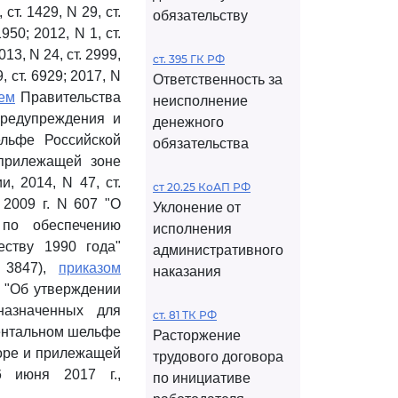
 ст. 1429, N 29, ст.
обязательству
1950; 2012, N 1, ст.
2013, N 24, ст. 2999,
ст. 395 ГК РФ
9, ст. 6929; 2017, N
Ответственность за
ем
Правительства
неисполнение
предупреждения и
денежного
льфе Российской
обязательства
 прилежащей зоне
, 2014, N 47, ст.
ст 20.25 КоАП РФ
2009 г. N 607 "О
Уклонение от
 по обеспечению
исполнения
еству 1990 года"
административного
. 3847),
приказом
наказания
3 "Об утверждении
назначенных для
ст. 81 ТК РФ
нентальном шельфе
Расторжение
море и прилежащей
трудового договора
6 июня 2017 г.,
по инициативе