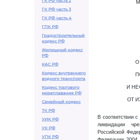
ГК РФ часть 2
М
ГК РФ часть 3
ГК РФ часть 4
ГПК РФ
Градостроительный
кодекс РФ
Жилищный кодекс
РФ
О
КАС РФ
Кодекс внутреннего
П
водного транспорта
И НЕ
Кодекс торгового
мореплавания РФ
ОТ 
Семейный кодекс
ТК РФ
В соответствии с
УИК РФ
ликвидации чре
УК РФ
Российской Федер
УПК РФ
Федерации, 2004, N 