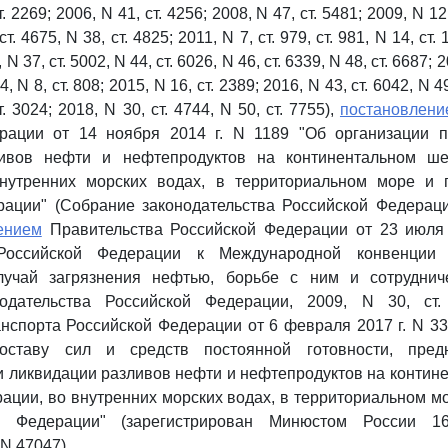
. 2269; 2006, N 41, ст. 4256; 2008, N 47, ст. 5481; 2009, N 12,
т. 4675, N 38, ст. 4825; 2011, N 7, ст. 979, ст. 981, N 14, ст. 
 N 37, ст. 5002, N 44, ст. 6026, N 46, ст. 6339, N 48, ст. 6687; 
4, N 8, ст. 808; 2015, N 16, ст. 2389; 2016, N 43, ст. 6042, N 4
ст. 3024; 2018, N 30, ст. 4744, N 50, ст. 7755),
постановлени
рации от 14 ноября 2014 г. N 1189 "Об организации 
ливов нефти и нефтепродуктов на континентальном ше
нутренних морских водах, в территориальном море и
ации" (Собрание законодательства Российской Федерации
ением
Правительства Российской Федерации от 23 июля 
Российской Федерации к Международной конвенции
лучай загрязнения нефтью, борьбе с ним и сотруднич
нодательства Российской Федерации, 2009, N 30, ст
нспорта Российской Федерации от 6 февраля 2017 г. N 3
оставу сил и средств постоянной готовности, пред
 ликвидации разливов нефти и нефтепродуктов на конти
ации, во внутренних морских водах, в территориальном 
й Федерации" (зарегистрирован Минюстом России 1
N 47047).