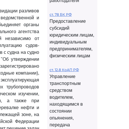
работодателя
квидации разливов
ст. 78 БК РФ
 ведомственной и
Предоставление
бъединяет органы
субсидий
ального агентства
юридическим лицам,
ий независимо от
индивидуальным
луатацию судов-
предпринимателям,
 с судна на судно
физическим лицам
 "Об утверждении
(зарегистрировано
ст. 12.8 КоАП РФ
ходные компании),
Управление
 эксплуатирующая
транспортным
ых трубопроводов
средством
ическом изучении,
водителем,
ья, а также при
находящимся в
еревалке нефти и
состоянии
илежащей зоне, на
опьянения,
ийской Федерации
передача
дит решение задач