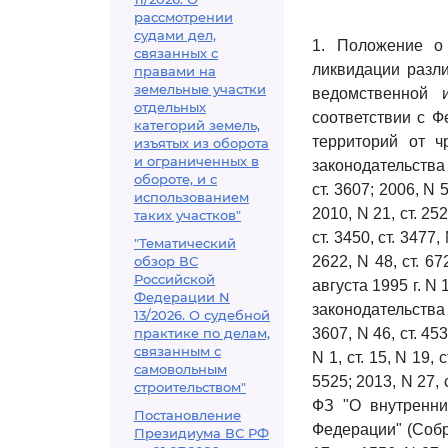
рассмотрении
судами дел,
1. Положение о
связанных с
ликвидации разли
правами на
земельные участки
ведомственной 
отдельных
соответствии с 
категорий земель,
территорий от ч
изъятых из оборота
и ограниченных в
законодательства 
обороте, и с
ст. 3607; 2006, N 5
использованием
2010, N 21, ст. 2529
таких участков"
ст. 3450, ст. 3477,
"Тематический
обзор ВС
2622, N 48, ст. 67
Российской
августа 1995 г. N
Федерации N
законодательства 
13/2026. О судебной
практике по делам,
3607, N 46, ст. 453
связанным с
N 1, ст. 15, N 19, 
самовольным
5525; 2013, N 27, 
строительством"
ФЗ "О внутренни
Постановление
Федерации" (Собр
Президиума ВС РФ