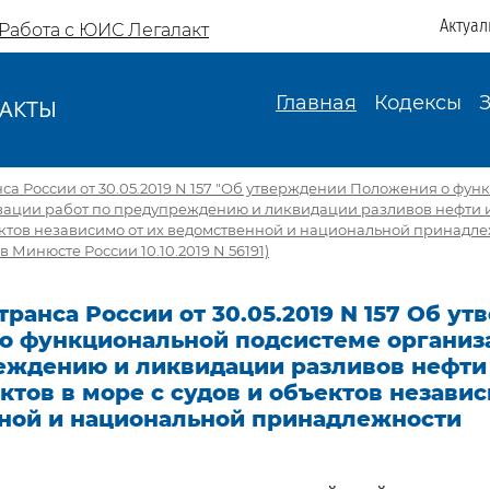
Актуал
Работа с ЮИС Легалакт
Главная
Кодексы
АКТЫ
И
а России от 30.05.2019 N 157 "Об утверждении Положения о фу
зации работ по предупреждению и ликвидации разливов нефти и
ектов независимо от их ведомственной и национальной принадл
 Минюсте России 10.10.2019 N 56191)
ранса России от 30.05.2019 N 157 Об у
о функциональной подсистеме организ
еждению и ликвидации разливов нефти
тов в море с судов и объектов независ
ной и национальной принадлежности