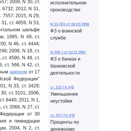
557; 2008, N 30, ст.
исполнительном
т. 6732; 2012, N 31,
производстве
т. 7557; 2015, N 29,
 31, ст. 4859, N 53,
N 53-ФЗ от 28.03.1998
ентальном шельфе
ФЗ о воинской
, 1995, N 49, ст.
службе
700, N 46, ст. 4444;
246; 2008, N 18, ст.
N 395-1 от 02.12.1990
 ст. 4590, N 48, ст.
ФЗ о банках и
, ст. 566, N 42, ст.
банковской
льным
законом
от 17
деятельности
йской Федерации"
1, N 33, ст. 3429;
ст. 333 ГК РФ
 30, ст. 3101; 2006,
Уменьшение
ст. 6440; 2011, N 1,
неустойки
, ст. 2066, N 27, ст.
Федерации от 30
ст. 317.1 ГК РФ
ния и ликвидации
Проценты по
и, 2004, N 2, ст.
денежному