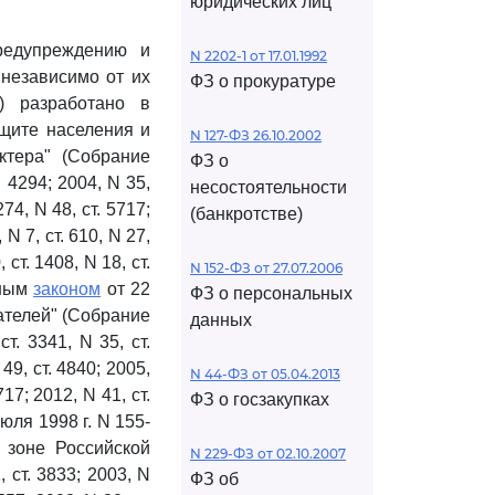
юридических лиц
редупреждению и
N 2202-1 от 17.01.1992
 независимо от их
ФЗ о прокуратуре
) разработано в
ащите населения и
N 127-ФЗ 26.10.2002
ктера" (Собрание
ФЗ о
 4294; 2004, N 35,
несостоятельности
274, N 48, ст. 5717;
(банкротстве)
, N 7, ст. 610, N 27,
 ст. 1408, N 18, ст.
N 152-ФЗ от 27.07.2006
льным
законом
от 22
ФЗ о персональных
ателей" (Собрание
данных
т. 3341, N 35, ст.
 49, ст. 4840; 2005,
N 44-ФЗ от 05.04.2013
717; 2012, N 41, ст.
ФЗ о госзакупках
юля 1998 г. N 155-
 зоне Российской
N 229-ФЗ от 02.10.2007
ст. 3833; 2003, N
ФЗ об