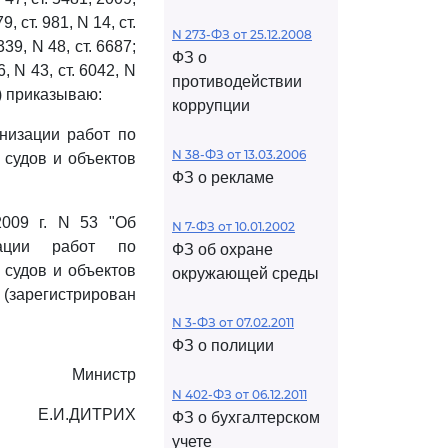
9, ст. 981, N 14, ст.
N 273-ФЗ от 25.12.2008
339, N 48, ст. 6687;
ФЗ о
6, N 43, ст. 6042, N
противодействии
55) приказываю:
коррупции
низации работ по
N 38-ФЗ от 13.03.2006
 судов и объектов
ФЗ о рекламе
2009 г. N 53 "Об
N 7-ФЗ от 10.01.2002
зации работ по
ФЗ об охране
 судов и объектов
окружающей среды
зарегистрирован
N 3-ФЗ от 07.02.2011
ФЗ о полиции
Министр
N 402-ФЗ от 06.12.2011
Е.И.ДИТРИХ
ФЗ о бухгалтерском
учете