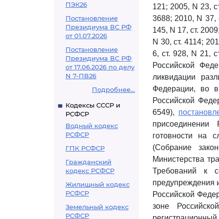
ПЭК26
121; 2005, N 23, ст
Постановление
3688; 2010, N 37, с
Президиума ВС РФ
145, N 17, ст. 2009,
от 01.07.2026
N 30, ст. 4114; 201
Постановление
6, ст. 928, N 21, 
Президиума ВС РФ
Российской Феде
от 17.06.2026 по делу
N 7-ПВ26
ликвидации раз
Федерации, во в
Подробнее...
Российской Федер
Кодексы СССР и
6549),
постановл
РСФСР
присоединении 
Водный кодекс
РСФСР
готовности на с
(Собрание зако
ГПК РСФСР
Министерства тра
Гражданский
кодекс РСФСР
Требований к с
предупреждения и
Жилищный кодекс
РСФСР
Российской Федер
зоне Российско
Земельный кодекс
РСФСР
регистрационный 