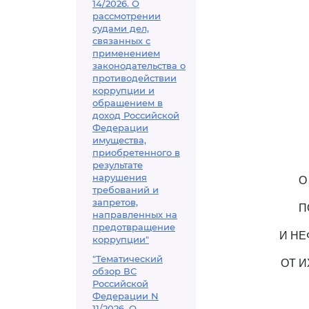
14/2026. О
рассмотрении
судами дел,
связанных с
применением
законодательства о
противодействии
коррупции и
обращением в
доход Российской
Федерации
имущества,
приобретенного в
результате
нарушения
О
требований и
запретов,
П
направленных на
предотвращение
И НЕ
коррупции"
"Тематический
ОТ 
обзор ВС
Российской
Федерации N
11/2026. О