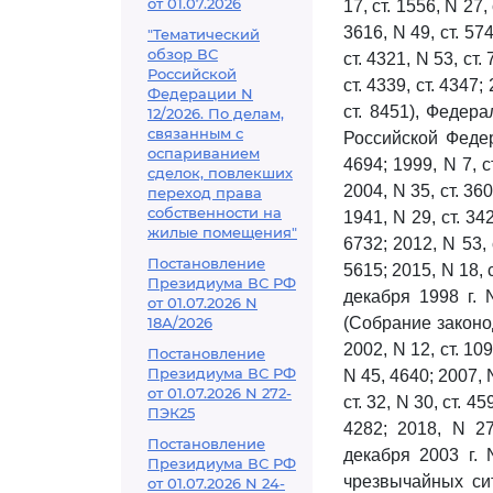
от 01.07.2026
17, ст. 1556, N 27,
3616, N 49, ст. 574
"Тематический
обзор ВС
ст. 4321, N 53, ст.
Российской
ст. 4339, ст. 4347;
Федерации N
ст. 8451), Феде
12/2026. По делам,
связанным с
Российской Федер
оспариванием
4694; 1999, N 7, ст
сделок, повлекших
2004, N 35, ст. 360
переход права
собственности на
1941, N 29, ст. 342
жилые помещения"
6732; 2012, N 53, с
Постановление
5615; 2015, N 18, 
Президиума ВС РФ
декабря 1998 г.
от 01.07.2026 N
18А/2026
(Собрание законод
2002, N 12, ст. 109
Постановление
Президиума ВС РФ
N 45, 4640; 2007, N
от 01.07.2026 N 272-
ст. 32, N 30, ст. 45
ПЭК25
4282; 2018, N 27
Постановление
декабря 2003 г.
Президиума ВС РФ
чрезвычайных сит
от 01.07.2026 N 24-