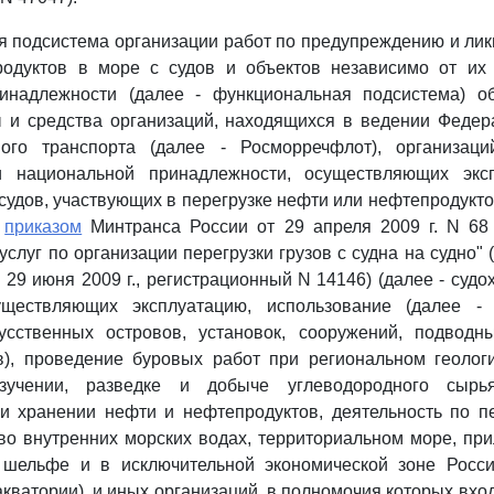
я подсистема организации работ по предупреждению и ли
одуктов в море с судов и объектов независимо от их
инадлежности (далее - функциональная подсистема) о
 и средства организаций, находящихся в ведении Федер
ого транспорта (далее - Росморречфлот), организац
и национальной принадлежности, осуществляющих эксп
судов, участвующих в перегрузке нефти или нефтепродуктов
с
приказом
Минтранса России от 29 апреля 2009 г. N 68
слуг по организации перегрузки грузов с судна на судно" 
29 июня 2009 г., регистрационный N 14146) (далее - судо
уществляющих эксплуатацию, использование (далее -
кусственных островов, установок, сооружений, подводн
в), проведение буровых работ при региональном геолог
изучении, разведке и добыче углеводородного сыр
 и хранении нефти и нефтепродуктов, деятельность по п
во внутренних морских водах, территориальном море, пр
 шельфе и в исключительной экономической зоне Росс
акватории), и иных организаций, в полномочия которых вхо