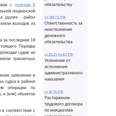
обязательству
ствии с
пунктом 6
ельной лоцманской
а (далее - район
ст. 395 ГК РФ
Ответственность за
 и/или выходов из
неисполнение
денежного
а за последние 18
обязательства
тоящего Порядка
проводки судов не
ст 20.25 КоАП РФ
и/или транзитных
Уклонение от
исполнения
административного
ления заявления в
наказания
на судна в районе
щем операции по
ст. 81 ТК РФ
 и (или) объектов
Расторжение
трудового договора
по инициативе
 в соответствии с