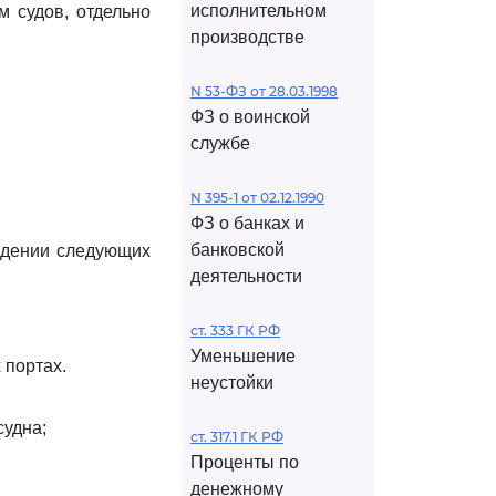
исполнительном
м судов, отдельно
производстве
N 53-ФЗ от 28.03.1998
ФЗ о воинской
службе
N 395-1 от 02.12.1990
ФЗ о банках и
банковской
людении следующих
деятельности
ст. 333 ГК РФ
Уменьшение
 портах.
неустойки
судна;
ст. 317.1 ГК РФ
Проценты по
денежному