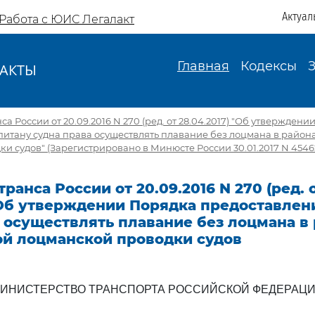
Актуал
Работа с ЮИС Легалакт
Главная
Кодексы
АКТЫ
И
 России от 20.09.2016 N 270 (ред. от 28.04.2017) "Об утверждени
итану судна права осуществлять плавание без лоцмана в район
и судов" (Зарегистрировано в Минюсте России 30.01.2017 N 4546
ранса России от 20.09.2016 N 270 (ред. 
 Об утверждении Порядка предоставлен
 осуществлять плавание без лоцмана в
ой лоцманской проводки судов
ИНИСТЕРСТВО ТРАНСПОРТА РОССИЙСКОЙ ФЕДЕРАЦ