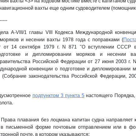
ния вахты <3> на ходовом мостике вместе с капитаном суд
навигационной вахты еще одним судоводителем (помощнико
-----
ела A-VIII/1 главы VIII Кодекса Международной конвенц
моряков и несении вахты 1978 года с поправками (
Пост
 от 14 сентября 1979 г. N 871 "О вступлении СССР 
дготовке и дипломировании моряков и несении ва
авительства Российской Федерации от 27 июня 2003 г. 
ународной конвенции о подготовке и дипломировании м
 (Собрание законодательства Российской Федерации, 2003,
едусмотренное
подпунктом 3 пункта 5
настоящего Порядка, 
флота.
 Права плавания без лоцмана капитан судна направляет 
 в письменной форме почтовым отправлением или в фо
тронной почте, в котором указываются: