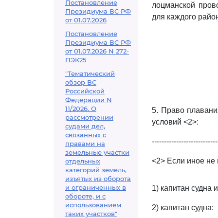
Постановление
лоцманской прово
Президиума ВС РФ
для каждого райо
от 01.07.2026
Постановление
Президиума ВС РФ
от 01.07.2026 N 272-
ПЭК25
"Тематический
обзор ВС
Российской
Федерации N
11/2026. О
5. Право плавани
рассмотрении
условий <2>:
судами дел,
связанных с
---------------------------
правами на
земельные участки
<2> Если иное не
отдельных
категорий земель,
изъятых из оборота
и ограниченных в
1) капитан судна 
обороте, и с
использованием
2) капитан судна:
таких участков"