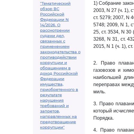
1) Собрание закон
"Тематический
обзор ВС
2003, N 27 (ч. 1), с
Российской
ст. 5279; 2007, N 46
Федерации N
5748; 2009, N 1, ст
14/2026. О
рассмотрении
25, ст. 3534, N 30 (
судами дел,
3268, N 31, ст. 432
связанных с
2015, N 1 (ч. 1), ст
применением
законодательства о
противодействии
коррупции и
2. Право плава
обращением в
газовозов и хим
доход Российской
наибольшей длин
Федерации
имущества,
переправах межд
приобретенного в
миль.
результате
нарушения
3. Право плавани
требований и
который исчисляе
запретов,
направленных на
Порядка.
предотвращение
коррупции"
4. Право плаван