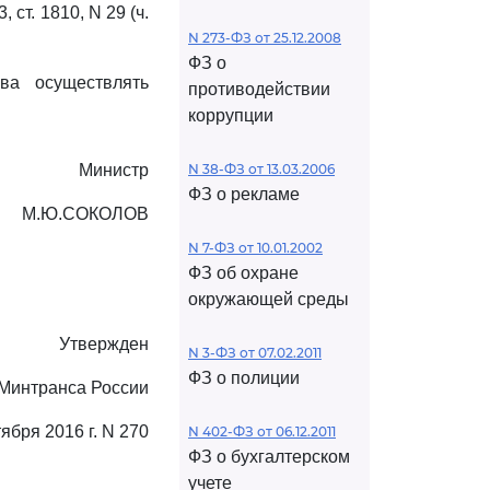
3, ст. 1810, N 29 (ч.
N 273-ФЗ от 25.12.2008
ФЗ о
ва осуществлять
противодействии
коррупции
Министр
N 38-ФЗ от 13.03.2006
ФЗ о рекламе
М.Ю.СОКОЛОВ
N 7-ФЗ от 10.01.2002
ФЗ об охране
окружающей среды
Утвержден
N 3-ФЗ от 07.02.2011
ФЗ о полиции
Минтранса России
тября 2016 г. N 270
N 402-ФЗ от 06.12.2011
ФЗ о бухгалтерском
учете