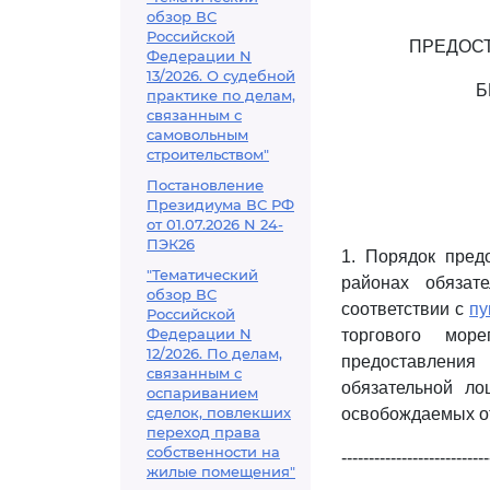
обзор ВС
Российской
ПРЕДОСТ
Федерации N
13/2026. О судебной
Б
практике по делам,
связанным с
самовольным
строительством"
Постановление
Президиума ВС РФ
от 01.07.2026 N 24-
ПЭК26
1. Порядок пред
"Тематический
районах обязат
обзор ВС
соответствии с
пу
Российской
Федерации N
торгового мор
12/2026. По делам,
предоставления
связанным с
обязательной ло
оспариванием
сделок, повлекших
освобождаемых от
переход права
собственности на
---------------------------
жилые помещения"