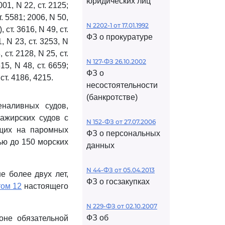
юридических лиц
1, N 22, ст. 2125;
ст. 5581; 2006, N 50,
N 2202-1 от 17.01.1992
, ст. 3616, N 49, ст.
ФЗ о прокуратуре
1, N 23, ст. 3253, N
, ст. 2128, N 25, ст.
N 127-ФЗ 26.10.2002
615, N 48, ст. 6659;
ФЗ о
, ст. 4186, 4215.
несостоятельности
(банкротстве)
наливных судов,
ажирских судов с
N 152-ФЗ от 27.07.2006
ющих на паромных
ФЗ о персональных
ю до 150 морских
данных
N 44-ФЗ от 05.04.2013
е более двух лет,
ФЗ о госзакупках
том 12
настоящего
N 229-ФЗ от 02.10.2007
ФЗ об
оне обязательной