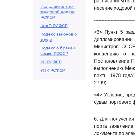
расписанием несе
Исправительно -
несение ходовой 
трудовой кодекс
РСФСР
---------------------------
КоАП РСФСР
<3> Пункт 5 разд
Кодекс законов о
дипломировании 
труде
Министров СССР
Кодекс о браке и
семье РСФСР
конвенцию о по
Постановление Пр
УК РСФСР
выполнению Межд
УПК РСФСР
вахты 1978 года"
2799).
<4> Условие, пр
судам портового 
6. Для получения
порта заявление
документа по элек