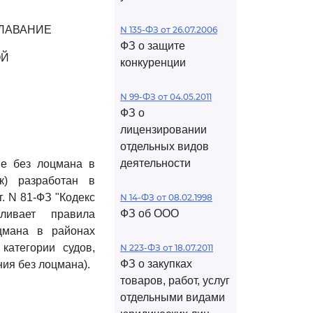
ПЛАВАНИЕ
N 135-ФЗ от 26.07.2006
ФЗ о защите
ОЙ
конкуренции
N 99-ФЗ от 04.05.2011
ФЗ о
лицензировании
отдельных видов
деятельности
ие без лоцмана в
к) разработан в
. N 81-ФЗ "Кодекс
N 14-ФЗ от 08.02.1998
ФЗ об ООО
ливает правила
цмана в районах
категории судов,
N 223-ФЗ от 18.07.2011
ФЗ о закупках
ия без лоцмана).
товаров, работ, услуг
отдельными видами