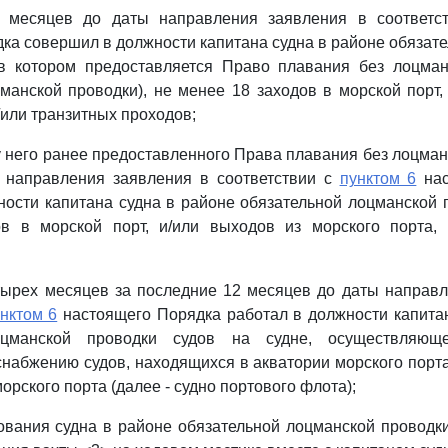
2 месяцев до даты направления заявления в соответ
ка совершил в должности капитана судна в районе обязат
 в котором предоставляется Право плавания без лоцман
манской проводки), не менее 18 заходов в морской порт,
/или транзитных проходов;
у него ранее предоставленного Права плавания без лоцман
 направления заявления в соответствии с
пунктом 6
нас
ости капитана судна в районе обязательной лоцманской 
в в морской порт, и/или выходов из морского порта, 
тырех месяцев за последние 12 месяцев до даты направ
нктом 6
настоящего Порядка работал в должности капита
оцманской проводки судов на судне, осуществляю
набжению судов, находящихся в акватории морского порта,
рского порта (далее - судно портового флота);
ования судна в районе обязательной лоцманской проводки