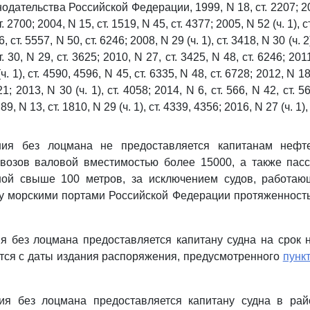
одательства Российской Федерации, 1999, N 18, ст. 2207; 200
т. 2700; 2004, N 15, ст. 1519, N 45, ст. 4377; 2005, N 52 (ч. 1), 
, ст. 5557, N 50, ст. 6246; 2008, N 29 (ч. 1), ст. 3418, N 30 (ч. 2)
. 30, N 29, ст. 3625; 2010, N 27, ст. 3425, N 48, ст. 6246; 201
ч. 1), ст. 4590, 4596, N 45, ст. 6335, N 48, ст. 6728; 2012, N 18
1; 2013, N 30 (ч. 1), ст. 4058; 2014, N 6, ст. 566, N 42, ст. 5
. 89, N 13, ст. 1810, N 29 (ч. 1), ст. 4339, 4356; 2016, N 27 (ч. 1)
ния без лоцмана не предоставляется капитанам нефте
овозов валовой вместимостью более 15000, а также пасс
ой свыше 100 метров, за исключением судов, работа
у морскими портами Российской Федерации протяженность
я без лоцмана предоставляется капитану судна на срок н
тся с даты издания распоряжения, предусмотренного
пунк
ия без лоцмана предоставляется капитану судна в рай