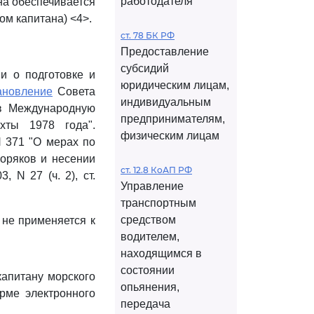
работодателя
на обеспечивается
м капитана) <4>.
ст. 78 БК РФ
Предоставление
субсидий
ии о подготовке и
юридическим лицам,
ановление
Совета
индивидуальным
в Международную
предпринимателям,
хты 1978 года".
физическим лицам
N 371 "О мерах по
оряков и несении
ст. 12.8 КоАП РФ
 N 27 (ч. 2), ст.
Управление
транспортным
средством
не применяется к
водителем,
находящимся в
состоянии
капитану морского
опьянения,
рме электронного
передача