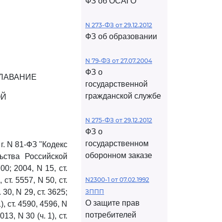
ФЗ об ОСАГО
N 273-ФЗ от 29.12.2012
ФЗ об образовании
N 79-ФЗ от 27.07.2004
ФЗ о
ПЛАВАНИЕ
государственной
гражданской службе
ОЙ
N 275-ФЗ от 29.12.2012
ФЗ о
государственном
г. N 81-ФЗ "Кодекс
оборонном заказе
ьства Российской
00; 2004, N 15, ст.
 ст. 5557, N 50, ст.
N2300-1 от 07.02.1992
. 30, N 29, ст. 3625;
ЗППП
О защите прав
1), ст. 4590, 4596, N
потребителей
013, N 30 (ч. 1), ст.