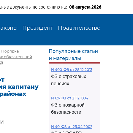
ьные документы по состоянию на:
08 августа 2026
Законы
Президент
Правительство
Популярные статьи
и Порядка
ах обязательной
и материалы
2)
N 400-ФЗ от 28.12.2013
ФЗ о страховых
от
пенсиях
ия капитану
 районах
N 69-ФЗ от 21.12.1994
ФЗ о пожарной
безопасности
ИИ
N 40-ФЗ от 25.04.2002