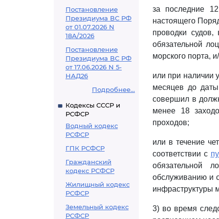
за последние 1
Постановление
Президиума ВС РФ
настоящего Поряд
от 01.07.2026 N
проводки судов,
18А/2026
обязательной лоц
Постановление
морского порта, и
Президиума ВС РФ
от 17.06.2026 N 5-
или при наличии 
НАД26
месяцев до даты
Подробнее...
совершил в должн
Кодексы СССР и
менее 18 заходо
РСФСР
проходов;
Водный кодекс
РСФСР
или в течение че
ГПК РСФСР
соответствии с
пу
Гражданский
обязательной л
кодекс РСФСР
обслуживанию и с
Жилищный кодекс
инфраструктуры мо
РСФСР
Земельный кодекс
3) во время след
РСФСР