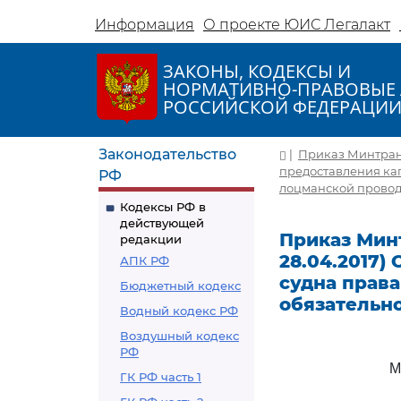
Информация
О проекте ЮИС Легалакт
ЗАКОНЫ, КОДЕКСЫ И
НОРМАТИВНО-ПРАВОВЫЕ 
РОССИЙСКОЙ ФЕДЕРАЦИ
Законодательство
|
Приказ Минтранса
предоставления кап
РФ
лоцманской проводк
Кодексы РФ в
действующей
Приказ Минт
редакции
28.04.2017)
АПК РФ
судна права
Бюджетный кодекс
обязательн
Водный кодекс РФ
Воздушный кодекс
РФ
М
ГК РФ часть 1