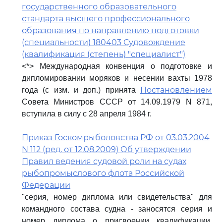
государственного образовательного
стандарта высшего профессионального
образования по направлению подготовки
(специальности) 180403 Судовождение
(квалификация (степень) "специалист")
<*> Международная конвенция о подготовке и
дипломировании моряков и несении вахты 1978
Постановлением
года (с изм. и доп.) принята
Совета Министров СССР от 14.09.1979 N 871,
вступила в силу с 28 апреля 1984 г.
Приказ Госкомрыболовства РФ от 03.03.2004
N 112 (ред. от 12.08.2009) Об утверждении
Правил ведения судовой роли на судах
рыбопромыслового флота Российской
Федерации
"серия, номер диплома или свидетельства" для
командного состава судна - заносятся серия и
номер диплома о присвоении квалификации,