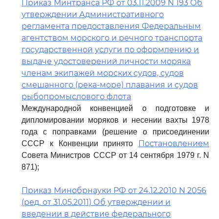
Приказ Минтранса РФ от 03.11.2009 N 193 Об
утверждении Административного
регламента предоставления Федеральным
агентством морского и речного транспорта
государственной услуги по оформлению и
выдаче удостоверений личности моряка
членам экипажей морских судов, судов
смешанного (река-море) плавания и судов
рыбопромыслового флота
Международной конвенцией о подготовке и
дипломировании моряков и несении вахты 1978
года с поправками (решение о присоединении
Постановлением
СССР к Конвенции принято
Совета Министров СССР от 14 сентября 1979 г. N
871);
Приказ Минобрнауки РФ от 24.12.2010 N 2056
(ред. от 31.05.2011) Об утверждении и
введении в действие федерального