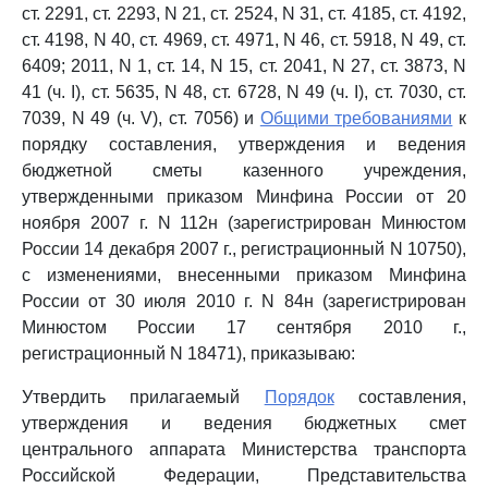
ст. 2291, ст. 2293, N 21, ст. 2524, N 31, ст. 4185, ст. 4192,
ст. 4198, N 40, ст. 4969, ст. 4971, N 46, ст. 5918, N 49, ст.
6409; 2011, N 1, ст. 14, N 15, ст. 2041, N 27, ст. 3873, N
41 (ч. I), ст. 5635, N 48, ст. 6728, N 49 (ч. I), ст. 7030, ст.
7039, N 49 (ч. V), ст. 7056) и
Общими требованиями
к
порядку составления, утверждения и ведения
бюджетной сметы казенного учреждения,
утвержденными приказом Минфина России от 20
ноября 2007 г. N 112н (зарегистрирован Минюстом
России 14 декабря 2007 г., регистрационный N 10750),
с изменениями, внесенными приказом Минфина
России от 30 июля 2010 г. N 84н (зарегистрирован
Минюстом России 17 сентября 2010 г.,
регистрационный N 18471), приказываю:
Утвердить прилагаемый
Порядок
составления,
утверждения и ведения бюджетных смет
центрального аппарата Министерства транспорта
Российской Федерации, Представительства