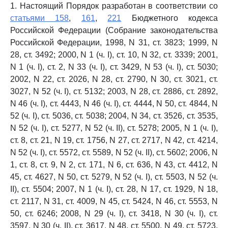
1. Настоящий Порядок разработан в соответствии со
статьями 158
,
161
,
221
Бюджетного кодекса
Российской Федерации (Собрание законодательства
Российской Федерации, 1998, N 31, ст. 3823; 1999, N
28, ст. 3492; 2000, N 1 (ч. I), ст. 10, N 32, ст. 3339; 2001,
N 1 (ч. I), ст. 2, N 33 (ч. I), ст. 3429, N 53 (ч. I), ст. 5030;
2002, N 22, ст. 2026, N 28, ст. 2790, N 30, ст. 3021, ст.
3027, N 52 (ч. I), ст. 5132; 2003, N 28, ст. 2886, ст. 2892,
N 46 (ч. I), ст. 4443, N 46 (ч. I), ст. 4444, N 50, ст. 4844, N
52 (ч. I), ст. 5036, ст. 5038; 2004, N 34, ст. 3526, ст. 3535,
N 52 (ч. I), ст. 5277, N 52 (ч. II), ст. 5278; 2005, N 1 (ч. I),
ст. 8, ст. 21, N 19, ст. 1756, N 27, ст. 2717, N 42, ст. 4214,
N 52 (ч. I), ст. 5572, ст. 5589, N 52 (ч. II), ст. 5602; 2006, N
1, ст. 8, ст. 9, N 2, ст. 171, N 6, ст. 636, N 43, ст. 4412, N
45, ст. 4627, N 50, ст. 5279, N 52 (ч. I), ст. 5503, N 52 (ч.
II), ст. 5504; 2007, N 1 (ч. I), ст. 28, N 17, ст. 1929, N 18,
ст. 2117, N 31, ст. 4009, N 45, ст. 5424, N 46, ст. 5553, N
50, ст. 6246; 2008, N 29 (ч. I), ст. 3418, N 30 (ч. I), ст.
3597, N 30 (ч. II), ст. 3617, N 48, ст. 5500, N 49, ст. 5723,