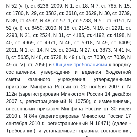
N 52 (ч. I), ст. 6236; 2009, N 1, ст. 18, N 7, ст. 785, N 15,
ст. 1780, N 29, ст. 3582, ст. 3618, ст. 3629, N 30, ст. 3739,
N 39, ст. 4532, N 48, ст. 5711, ст. 5733, N 51, ст. 6151, N
52 (ч. I), ст. 6450; 2010, N 18, ст. 2145, N 19, ст. 2291, ст.
2293, N 21, ст. 2524, N 31, ст. 4185, ст. 4192, ст. 4198, N
40, ст. 4969, ст. 4971, N 46, ст. 5918, N 49, ст. 6409;
2011, N 1, ст. 14, N 15, ст. 2041, N 27, ст. 3873, N 41 (ч.
I), ст. 5635, N 48, ст. 6728, N 49 (ч. I), ст. 7030, ст. 7039, N
49 (ч. V), ст. 7056) и
Общими требованиями
к порядку
составления, утверждения и ведения бюджетной
сметы казенного учреждения, утвержденными
приказом Минфина России от 20 ноября 2007 г. N
112н (зарегистрирован Минюстом России 14 декабря
2007 г., регистрационный N 10750), с изменениями,
внесенными приказом Минфина России от 30 июля
2010 г. N 84н (зарегистрирован Минюстом России 17
сентября 2010 г., регистрационный N 18471) (далее -
Требования), и устанавливает правила составления,