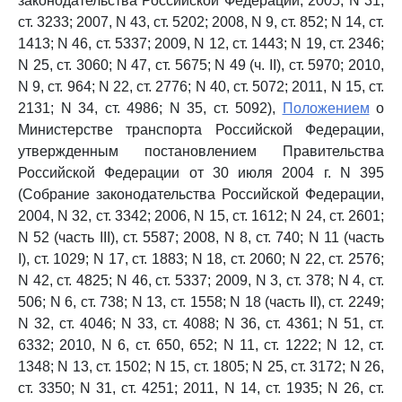
законодательства Российской Федерации, 2005, N 31,
ст. 3233; 2007, N 43, ст. 5202; 2008, N 9, ст. 852; N 14, ст.
1413; N 46, ст. 5337; 2009, N 12, ст. 1443; N 19, ст. 2346;
N 25, ст. 3060; N 47, ст. 5675; N 49 (ч. II), ст. 5970; 2010,
N 9, ст. 964; N 22, ст. 2776; N 40, ст. 5072; 2011, N 15, ст.
2131; N 34, ст. 4986; N 35, ст. 5092),
Положением
о
Министерстве транспорта Российской Федерации,
утвержденным постановлением Правительства
Российской Федерации от 30 июля 2004 г. N 395
(Собрание законодательства Российской Федерации,
2004, N 32, ст. 3342; 2006, N 15, ст. 1612; N 24, ст. 2601;
N 52 (часть III), ст. 5587; 2008, N 8, ст. 740; N 11 (часть
I), ст. 1029; N 17, ст. 1883; N 18, ст. 2060; N 22, ст. 2576;
N 42, ст. 4825; N 46, ст. 5337; 2009, N 3, ст. 378; N 4, ст.
506; N 6, ст. 738; N 13, ст. 1558; N 18 (часть II), ст. 2249;
N 32, ст. 4046; N 33, ст. 4088; N 36, ст. 4361; N 51, ст.
6332; 2010, N 6, ст. 650, 652; N 11, ст. 1222; N 12, ст.
1348; N 13, ст. 1502; N 15, ст. 1805; N 25, ст. 3172; N 26,
ст. 3350; N 31, ст. 4251; 2011, N 14, ст. 1935; N 26, ст.