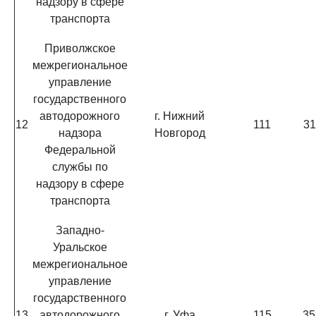
надзору в сфере
транспорта
Приволжское
межрегиональное
управление
государственного
автодорожного
г. Нижний
12
111
31
надзора
Новгород
Федеральной
службы по
надзору в сфере
транспорта
Западно-
Уральское
межрегиональное
управление
государственного
13
автодорожного
г. Уфа
115
35