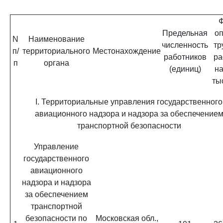
Предельная
о
N
Наименование
численность
тр
п/
территориального
Местонахождение
работников
ра
п
органа
(единиц)
на
тыс
I. Территориальные управления государственного
авиационного надзора и надзора за обеспечение
транспортной безопасности
Управление
государственного
авиационного
надзора и надзора
за обеспечением
транспортной
безопасности по
Московская обл.,