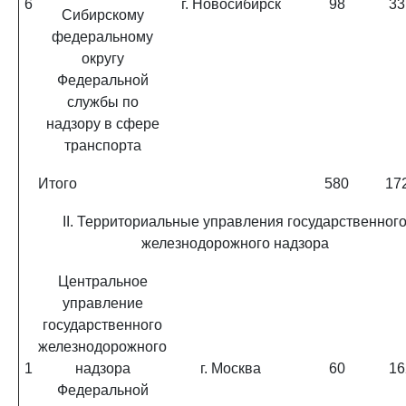
6
г. Новосибирск
98
33
Сибирскому
федеральному
округу
Федеральной
службы по
надзору в сфере
транспорта
Итого
580
17
II. Территориальные управления государственног
железнодорожного надзора
Центральное
управление
государственного
железнодорожного
1
надзора
г. Москва
60
16
Федеральной