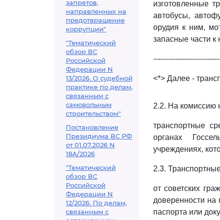
запретов,
изготовленные тр
направленных на
автобусы, автоф
предотвращение
орудия к ним, мо
коррупции"
запасные части к 
"Тематический
обзор ВС
---------------------------
Российской
Федерации N
13/2026. О судебной
<*> Далее - транс
практике по делам,
связанным с
самовольным
2.2. На комиссию
строительством"
транспортные ср
Постановление
Президиума ВС РФ
органах Госсел
от 01.07.2026 N
учреждениях, кото
18А/2026
"Тематический
2.3. Транспортные
обзор ВС
Российской
от советских гра
Федерации N
доверенности на 
12/2026. По делам,
связанным с
паспорта или док