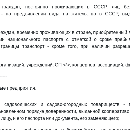
 граждан, постоянно проживающих в СССР, лиц бе
в - по предъявлении вида на жительство в СССР, выд
раждан, временно проживающих в стране, приобретенный
ии национального паспорта с отметкой о сроке преб
 границы транспорт - кроме того, при наличии разре
рганизаций, учреждений, СП <*>, концернов, ассоциаций, ф
-----
ные предприятия.
в, садоводческих и садово-огородных товариществ - 
ановленном порядке доверенности, выданной кооператив
лицу, и его паспорта или документа, его заменяющего;
рганов - конфискованные и бесхозяйные - по предъявл