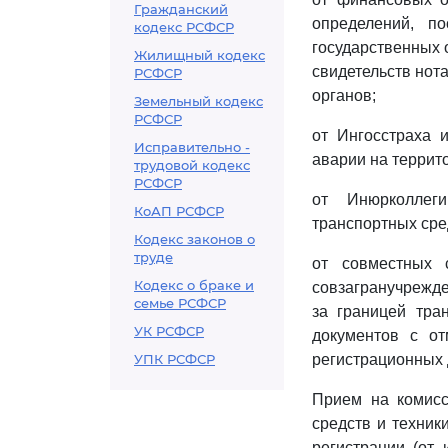
Гражданский
определений, п
кодекс РСФСР
государственных 
Жилищный кодекс
свидетельств нот
РСФСР
органов;
Земельный кодекс
РСФСР
от Ингосстраха 
Исправительно -
аварии на террит
трудовой кодекс
РСФСР
от Инюрколлег
КоАП РСФСР
транспортных сре
Кодекс законов о
труде
от совместных с
Кодекс о браке и
совзагранучрежде
семье РСФСР
за границей тра
УК РСФСР
документов с от
УПК РСФСР
регистрационных 
Прием на комисс
средств и техник
регистрации (от 