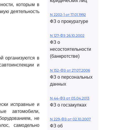
юридических лиц
ности, которым в
акую деятельность
N 2202-1 от 17.01.1992
ФЗ о прокуратуре
N 127-ФЗ 26.10.2002
ФЗ о
несостоятельности
(банкротстве)
й организуются в
савтоинспекции и
N 152-ФЗ от 27.07.2006
ФЗ о персональных
данных
N 44-ФЗ от 05.04.2013
ески исправные и
ФЗ о госзакупках
вые автомобили,
борудованием, не
N 229-ФЗ от 02.10.2007
лос, самодельно
ФЗ об