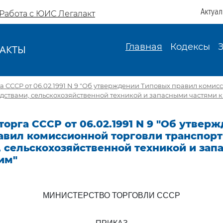
Актуа
Работа с ЮИС Легалакт
Главная
Кодексы
АКТЫ
И
 СССР от 06.02.1991 N 9 "Об утверждении Типовых правил комис
ствами, сельскохозяйственной техникой и запасными частями к
орга СССР от 06.02.1991 N 9 "Об утвер
авил комиссионной торговли транспор
, сельскохозяйственной техникой и за
им"
МИНИСТЕРСТВО ТОРГОВЛИ СССР