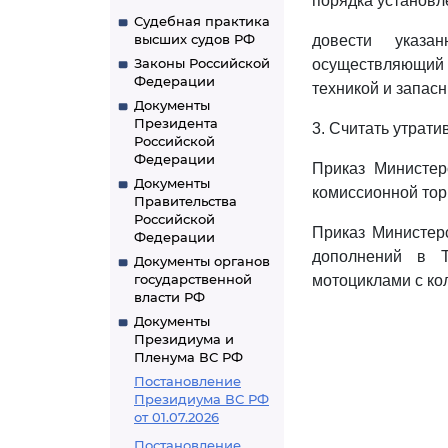
порядка установл
Судебная практика
высших судов РФ
довести указ
Законы Российской
осуществляющий 
Федерации
техникой и запасн
Документы
Президента
3. Считать утрати
Российской
Федерации
Приказ Министер
Документы
комиссионной тор
Правительства
Российской
Приказ Министер
Федерации
дополнений в Т
Документы органов
государственной
мотоциклами с ко
власти РФ
Документы
Президиума и
Пленума ВС РФ
Постановление
Президиума ВС РФ
от 01.07.2026
Постановление