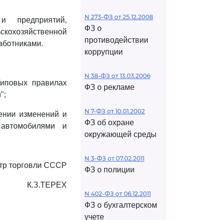
N 273-ФЗ от 25.12.2008
и предприятий,
ФЗ о
скохозяйственной
противодействии
аботниками.
коррупции
N 38-ФЗ от 13.03.2006
Типовых правилах
ФЗ о рекламе
";
N 7-ФЗ от 10.01.2002
ении изменений и
ФЗ об охране
 автомобилями и
окружающей среды
N 3-ФЗ от 07.02.2011
тр торговли СССР
ФЗ о полиции
К.З.ТЕРЕХ
N 402-ФЗ от 06.12.2011
ФЗ о бухгалтерском
учете