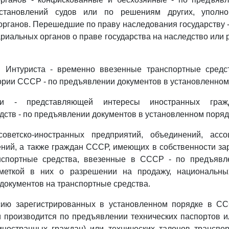
остановлений судов или по решениям других, уполн
органов. Перешедшие по праву наследования государству 
ариальных органов о праве государства на наследство или
и Интуриста - временно ввезенные транспортные средс
ории СССР - по предъявлении документов в установленном
ии - представляющей интересы иностранных гражд
дств - по предъявлении документов в установленном поряд
оветско-иностранных предприятий, объединений, асс
ний, а также граждан СССР, имеющих в собственности з
нспортные средства, ввезенные в СССР - по предъяв
меткой в них о разрешении на продажу, национальны
документов на транспортные средства.
ию зарегистрированных в установленном порядке в С
и производится по предъявлении технических паспортов и
иностранных граждан) или технических талонов транспо