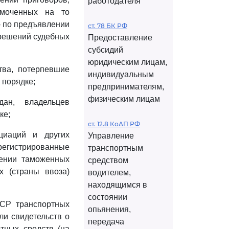
работодателя
омоченных на то
- по предъявлении
ст. 78 БК РФ
 решений судебных
Предоставление
субсидий
юридическим лицам,
тва, потерпевшие
индивидуальным
 порядке;
предпринимателям,
физическим лицам
ан, владельцев
ке;
ст. 12.8 КоАП РФ
оциаций и других
Управление
арегистрированные
транспортным
лении таможенных
средством
х (страны ввоза)
водителем,
находящимся в
состоянии
ССР транспортных
опьянения,
ли свидетельств о
передача
ртных средств (на