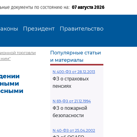
льные документы по состоянию на:
07 августа 2026
Законы
Президент
Правительство
Популярные статьи
сионной торговли
 ним"
и материалы
N 400-ФЗ от 28.12.2013
ждении
ФЗ о страховых
тными
пенсиях
пасными
N 69-ФЗ от 21.12.1994
ФЗ о пожарной
безопасности
N 40-ФЗ от 25.04.2002