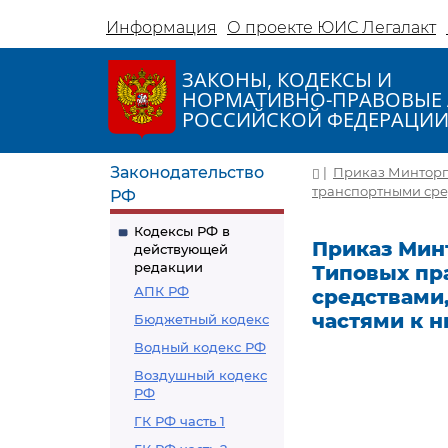
Информация
О проекте ЮИС Легалакт
ЗАКОНЫ, КОДЕКСЫ И
НОРМАТИВНО-ПРАВОВЫЕ 
РОССИЙСКОЙ ФЕДЕРАЦИ
Законодательство
|
Приказ Минторга
транспортными сред
РФ
Кодексы РФ в
Приказ Минт
действующей
редакции
Типовых пр
АПК РФ
средствами
частями к н
Бюджетный кодекс
Водный кодекс РФ
Воздушный кодекс
РФ
ГК РФ часть 1