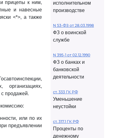
 и прицепы к ним,
исполнительном
епные и навесные
производстве
яски <*>, а также
N 53-ФЗ от 28.03.1998
ФЗ о воинской
службе
N 395-1 от 02.12.1990
ФЗ о банках и
банковской
деятельности
осавтоинспекции,
, организациях,
ст. 333 ГК РФ
 с продажей.
Уменьшение
 комиссию:
неустойки
нности, или по их
ст. 317.1 ГК РФ
 при предъявлении
Проценты по
денежному