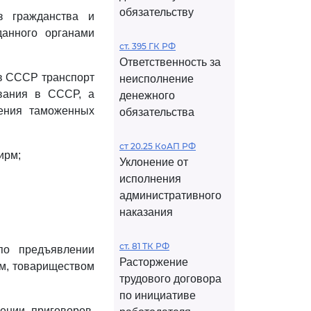
обязательству
з гражданства и
анного органами
ст. 395 ГК РФ
Ответственность за
 в СССР транспорт
неисполнение
ывания в СССР, а
денежного
шения таможенных
обязательства
ст 20.25 КоАП РФ
ирм;
Уклонение от
исполнения
административного
наказания
ст. 81 ТК РФ
по предъявлении
Расторжение
ом, товариществом
трудового договора
по инициативе
ении приговоров,