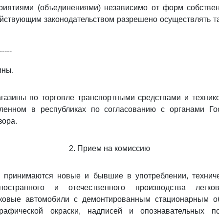
риятиями (объединениями) независимо от форм собствен
ействующим законодательством разрешено осуществлять т
-----
ины.
газины по торговле транспортными средствами и технико
вленном в республиках по согласованию с органами Го
зора.
2. Прием на комиссию
ю принимаются новые и бывшие в употреблении, технич
ностранного и отечественного производства легко
ковые автомобили с демонтированным стационарным о
рафической окраски, надписей и опознавательных по