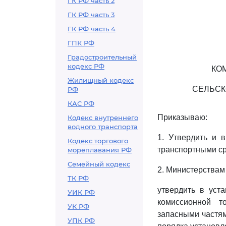
ГК РФ часть 2
ГК РФ часть 3
ГК РФ часть 4
ГПК РФ
Градостроительный
кодекс РФ
КО
Жилищный кодекс
СЕЛЬСК
РФ
КАС РФ
Приказываю:
Кодекс внутреннего
водного транспорта
1. Утвердить и 
Кодекс торгового
транспортными ср
мореплавания РФ
Семейный кодекс
2. Министерствам
ТК РФ
утвердить в уст
УИК РФ
комиссионной т
УК РФ
запасными частям
УПК РФ