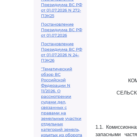
Президиума ВС РФ
от 01.07.2026 N 272-
ПЭК25
Постановление
Президиума ВС РФ
от 01.07.2026
Постановление
Президиума ВС РФ
от 01.07.2026 N 24-
ПЭК26
"Тематический
обзор ВС
Российской
КО
Федерации N
11/2026. О
СЕЛЬСК
рассмотрении
судами дел,
связанных с
правами на
земельные участки
отдельных
1.1. Комиссионн
категорий земель,
запасными част
изъятых из оборота