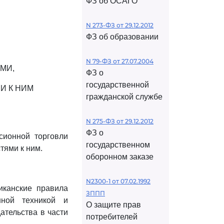
ФЗ об ОСАГО
N 273-ФЗ от 29.12.2012
ФЗ об образовании
N 79-ФЗ от 27.07.2004
МИ,
ФЗ о
государственной
И К НИМ
гражданской службе
N 275-ФЗ от 29.12.2012
ФЗ о
ионной торговли
государственном
тями к ним.
оборонном заказе
N2300-1 от 07.02.1992
иканские правила
ЗППП
нной техникой и
О защите прав
ательства в части
потребителей