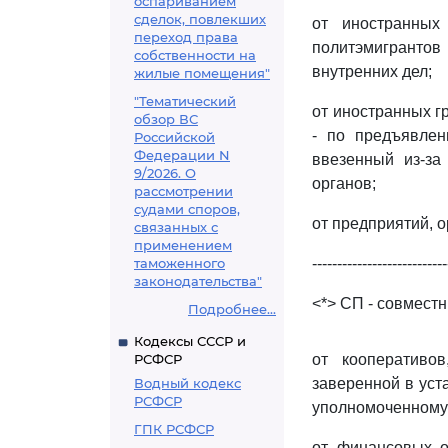
оспариванием
сделок, повлекших
от иностранных
переход права
политэмигранто
собственности на
внутренних дел;
жилые помещения"
"Тематический
от иностранных г
обзор ВС
- по предъявлен
Российской
Федерации N
ввезенный из-за
9/2026. О
органов;
рассмотрении
судами споров,
от предприятий, о
связанных с
применением
таможенного
---------------------------
законодательства"
<*> СП - совмест
Подробнее...
Кодексы СССР и
РСФСР
от кооперативо
Водный кодекс
заверенной в уст
РСФСР
уполномоченному 
ГПК РСФСР
от финансовых о