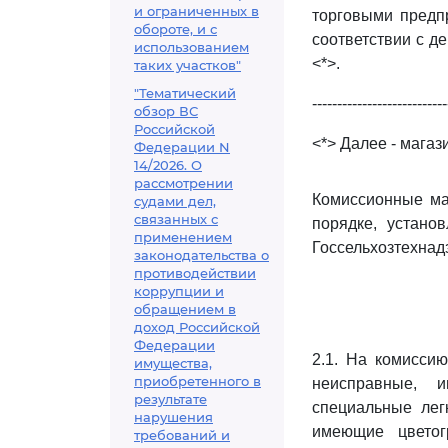
и ограниченных в
торговыми предп
обороте, и с
соответствии с д
использованием
<*>.
таких участков"
"Тематический
---------------------------
обзор ВС
Российской
<*> Далее - магаз
Федерации N
14/2026. О
рассмотрении
Комиссионные ма
судами дел,
связанных с
порядке, устано
применением
Госсельхозтехнад
законодательства о
противодействии
коррупции и
обращением в
доход Российской
Федерации
2.1. На комисси
имущества,
приобретенного в
неисправные, и
результате
специальные лег
нарушения
имеющие цветог
требований и