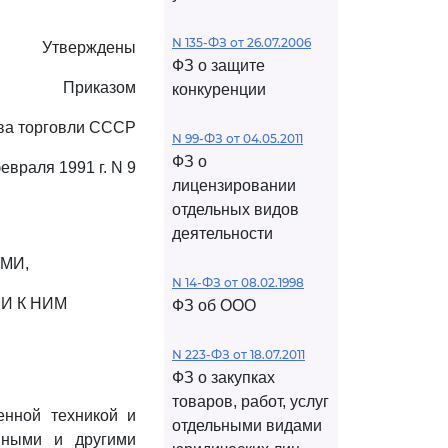
N 135-ФЗ от 26.07.2006
Утверждены
ФЗ о защите
Приказом
конкуренции
ва торговли СССР
N 99-ФЗ от 04.05.2011
ФЗ о
февраля 1991 г. N 9
лицензировании
отдельных видов
деятельности
МИ,
N 14-ФЗ от 08.02.1998
И К НИМ
ФЗ об ООО
N 223-ФЗ от 18.07.2011
ФЗ о закупках
товаров, работ, услуг
енной техникой и
отдельными видами
вными и другими