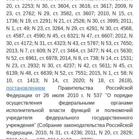
20, ст. 2253; N 30, ст. 3604, ст. 3616, ст. 3617; 2009, N
23, ст. 2762; N 29, ст. 3582, ст. 3607; 2010, N 15, ст.
1736; N 19, ст. 2291; N 21, ст. 2526; N 30, ст. 3995; 2011,
N 1, ст. 49; N 23, ст. 3264, N 29, ст. 4291; N 30, ст. 4568,
ст. 4587, ст. 4590; N 45, ст. 6321; N 47, ст. 6607; 2012, N
30, ст. 4172; N 31, ст. 4323; N 43, ст. 5787; N 53, ст. 7650;
2013, N 7, ст. 609; N 27, ст. 3464, ст. 3477; N 44, ст. 5630;
N 52, ст. 6961, ст. 6978; 2014, N 8, ст. 738; N 14, ст. 1531;
N 23, ст. 2932; N 30, ст. 4237; N 42, ст. 5611; N 45, ст.
6139; N 48, ст. 6639; N 52, ст. 7551; 2015, N 1, ст. 58; N
10, ст. 1413; N 14, ст. 2020; N 18, ст. 2618),
постановлением
Правительства Российской
Федерации от 26 июля 2010 г. N 537 "О порядке
осуществления федеральными органами
исполнительной власти функций и полномочий
учредителя федерального государственного
учреждения" (Собрание законодательства Российской
Федерации, 2010, N 31, ст. 4236; 2011, N 20, ст. 2829;