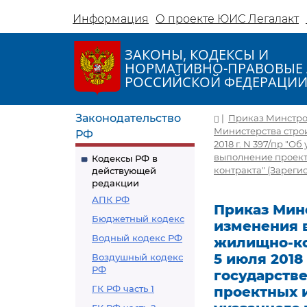
Информация
О проекте ЮИС Легалакт
ЗАКОНЫ, КОДЕКСЫ И
НОРМАТИВНО-ПРАВОВЫЕ 
РОССИЙСКОЙ ФЕДЕРАЦИ
Законодательство
|
Приказ Минстроя
Министерства стро
РФ
2018 г. N 397/пр "
выполнение проект
Кодексы РФ в
контракта" (Зареги
действующей
редакции
АПК РФ
Приказ Минс
Бюджетный кодекс
изменения в
Водный кодекс РФ
жилищно-ко
5 июля 2018
Воздушный кодекс
РФ
государств
ГК РФ часть 1
проектных 