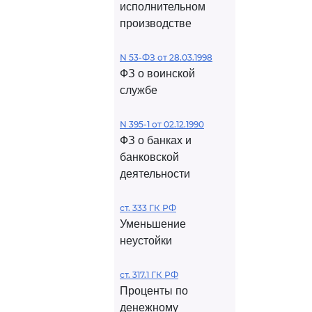
исполнительном
производстве
N 53-ФЗ от 28.03.1998
ФЗ о воинской
службе
N 395-1 от 02.12.1990
ФЗ о банках и
банковской
деятельности
ст. 333 ГК РФ
Уменьшение
неустойки
ст. 317.1 ГК РФ
Проценты по
денежному