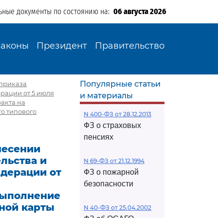
ьные документы по состоянию на:
06 августа 2026
Законы
Президент
Правительство
Популярные статьи
 приказа
рации от 5 июля
и материалы
ракта на
о типового
N 400-ФЗ от 28.12.2013
ФЗ о страховых
пенсиях
несении
льства и
N 69-ФЗ от 21.12.1994
дерации от
ФЗ о пожарной
безопасности
выполнение
ной карты
N 40-ФЗ от 25.04.2002