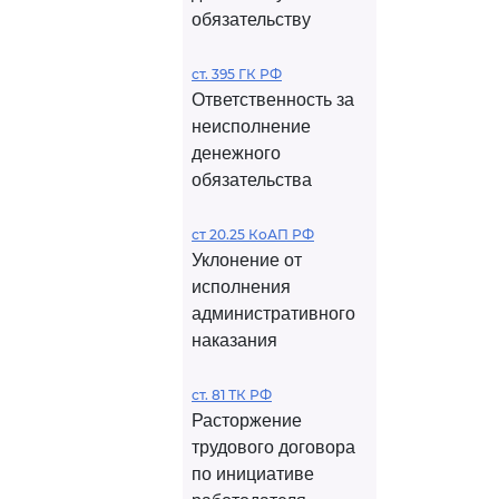
обязательству
ст. 395 ГК РФ
Ответственность за
неисполнение
денежного
обязательства
ст 20.25 КоАП РФ
Уклонение от
исполнения
административного
наказания
ст. 81 ТК РФ
Расторжение
трудового договора
по инициативе