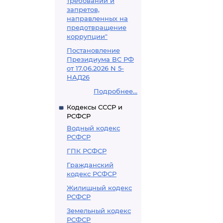
требований и
запретов,
направленных на
предотвращение
коррупции"
Постановление
Президиума ВС РФ
от 17.06.2026 N 5-
НАД26
Подробнее...
Кодексы СССР и
РСФСР
Водный кодекс
РСФСР
ГПК РСФСР
Гражданский
кодекс РСФСР
Жилищный кодекс
РСФСР
Земельный кодекс
РСФСР