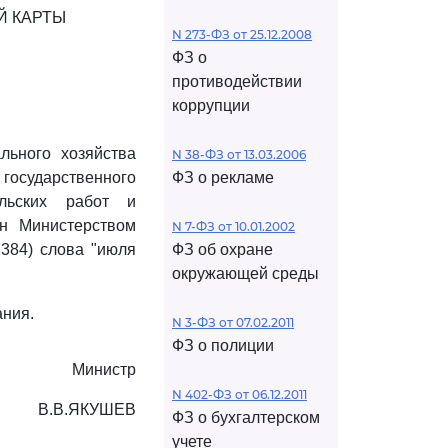
Й КАРТЫ
N 273-ФЗ от 25.12.2008
ФЗ о
противодействии
коррупции
льного хозяйства
N 38-ФЗ от 13.03.2006
 государственного
ФЗ о рекламе
ельских работ и
ан Министерством
N 7-ФЗ от 10.01.2002
2384) слова "июля
ФЗ об охране
окружающей среды
ания.
N 3-ФЗ от 07.02.2011
ФЗ о полиции
Министр
N 402-ФЗ от 06.12.2011
В.В.ЯКУШЕВ
ФЗ о бухгалтерском
учете