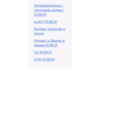
Исправительно -
трудовой кодекс
РСФСР
КоАП РСФСР
Кодекс законов о
труде
Кодекс о браке и
семье РСФСР
УК РСФСР
УПК РСФСР