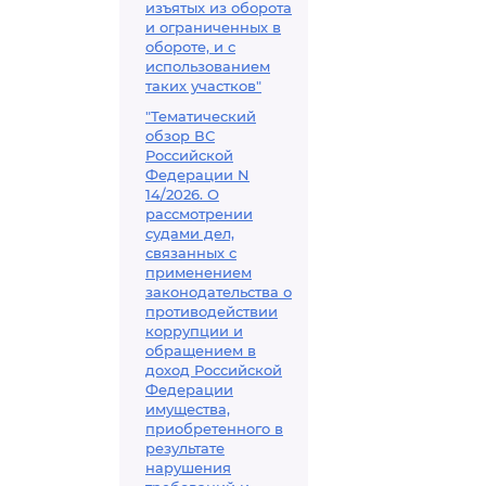
изъятых из оборота
и ограниченных в
обороте, и с
использованием
таких участков"
"Тематический
обзор ВС
Российской
Федерации N
14/2026. О
рассмотрении
судами дел,
связанных с
применением
законодательства о
противодействии
коррупции и
обращением в
доход Российской
Федерации
имущества,
приобретенного в
результате
нарушения