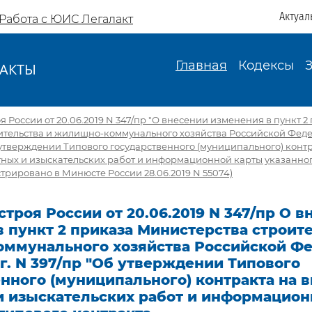
Актуал
Работа с ЮИС Легалакт
Главная
Кодексы
АКТЫ
И
 России от 20.06.2019 N 347/пр "О внесении изменения в пункт 2
ительства и жилищно-коммунального хозяйства Российской Феде
Об утверждении Типового государственного (муниципального) конт
ных и изыскательских работ и информационной карты указанног
стрировано в Минюсте России 28.06.2019 N 55074)
троя России от 20.06.2019 N 347/пр О в
 пункт 2 приказа Министерства строите
ммунального хозяйства Российской Фе
 г. N 397/пр "Об утверждении Типового
енного (муниципального) контракта на 
и изыскательских работ и информацион