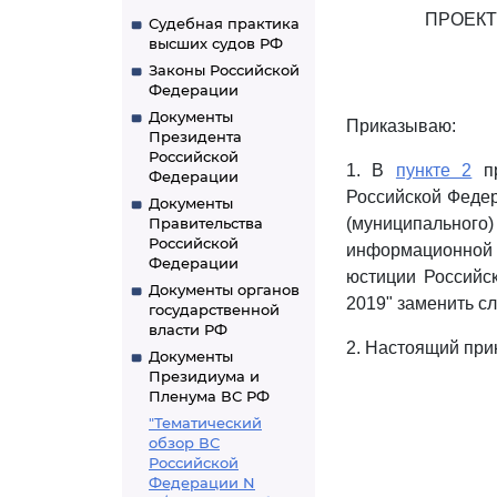
ПРОЕКТ
Судебная практика
высших судов РФ
Законы Российской
Федерации
Документы
Приказываю:
Президента
Российской
1. В
пункте 2
пр
Федерации
Российской Федер
Документы
Правительства
(муниципальног
Российской
информационной 
Федерации
юстиции Российск
Документы органов
2019" заменить с
государственной
власти РФ
2. Настоящий при
Документы
Президиума и
Пленума ВС РФ
"Тематический
обзор ВС
Российской
Федерации N