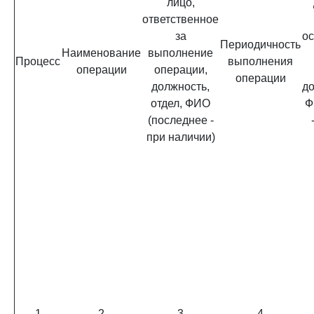
лицо,
ответственное
за
о
Периодичность
Наименование
выполнение
Процесс
выполнения
операции
операции,
операции
должность,
до
отдел, ФИО
Ф
(последнее -
при наличии)
1
2
3
4