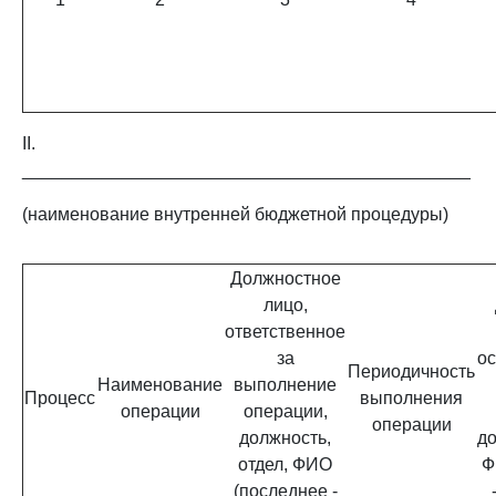
II.
_____________________________________________
(наименование внутренней бюджетной процедуры)
Должностное
лицо,
ответственное
за
о
Периодичность
Наименование
выполнение
Процесс
выполнения
операции
операции,
операции
должность,
до
отдел, ФИО
Ф
(последнее -