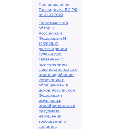
Постановление
Президиума ВС РФ
от 01.07.2026
"Тематический
обзор ВС
Российской
Федерации N
14/2026. О
рассмотрении
судами дел,
связанных с
применением
законодательства о
противодействии
коррупции и
обращением в
доход Российской
Федерации
имущества,
приобретенного в
результате
нарушения
требований и
запретов,