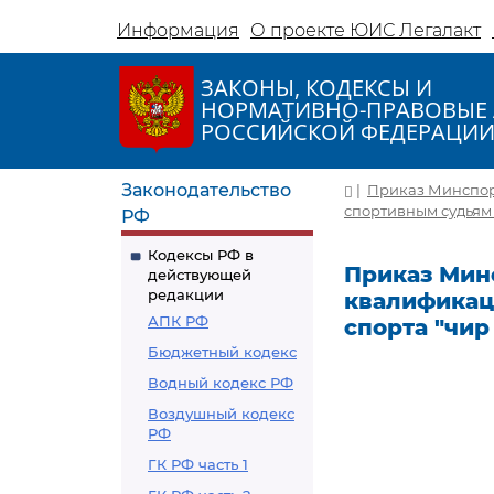
Информация
О проекте ЮИС Легалакт
ЗАКОНЫ, КОДЕКСЫ И
НОРМАТИВНО-ПРАВОВЫЕ 
РОССИЙСКОЙ ФЕДЕРАЦИ
Законодательство
|
Приказ Минспорт
спортивным судьям 
РФ
Кодексы РФ в
Приказ Минс
действующей
редакции
квалификац
АПК РФ
спорта "чир
Бюджетный кодекс
Водный кодекс РФ
Воздушный кодекс
РФ
ГК РФ часть 1