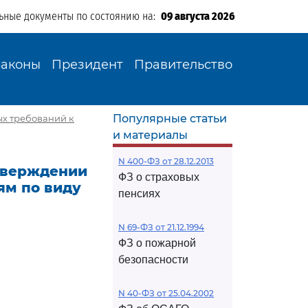
ьные документы по состоянию на:
09 августа 2026
Законы
Президент
Правительство
Популярные статьи
ых требований к
и материалы
N 400-ФЗ от 28.12.2013
утверждении
ФЗ о страховых
ям по виду
пенсиях
N 69-ФЗ от 21.12.1994
ФЗ о пожарной
безопасности
N 40-ФЗ от 25.04.2002