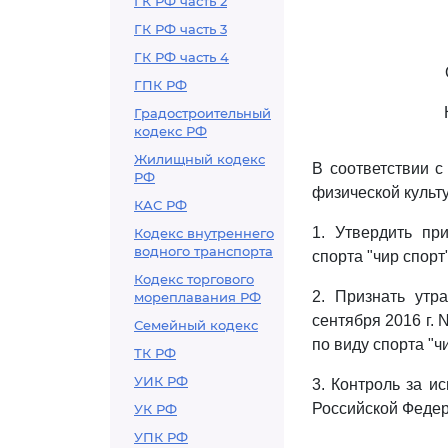
ГК РФ часть 2
ГК РФ часть 3
ГК РФ часть 4
ГПК РФ
Градостроительный
кодекс РФ
Жилищный кодекс
В соответствии с
РФ
физической культ
КАС РФ
1. Утвердить п
Кодекс внутреннего
водного транспорта
спорта "чир спорт"
Кодекс торгового
2. Признать утр
мореплавания РФ
сентября 2016 г.
Семейный кодекс
по виду спорта "чи
ТК РФ
УИК РФ
3. Контроль за и
Российской Федер
УК РФ
УПК РФ