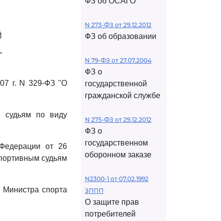
ФЗ об ОСАГО
N 273-ФЗ от 29.12.2012
Й
ФЗ об образовании
"
N 79-ФЗ от 27.07.2004
ФЗ о
07 г. N 329-ФЗ "О
государственной
гражданской службе
 судьям по виду
N 275-ФЗ от 29.12.2012
ФЗ о
государственном
 Федерации от 26
оборонном заказе
спортивным судьям
N2300-1 от 07.02.1992
я Министра спорта
ЗППП
О защите прав
потребителей