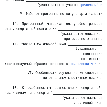
                 (указывается с учетом 
приложений NN 
        V. Рабочая программа по виду спорта (спортивно
    14.  Программный  материал  для учебно-тренировочн
этапу спортивной подготовки __________________________
                             (указывается описание уче
    15. Учебно-тематический план _____________________
                                     (указывается по э
                                         подготовки и 
                                        по теоретическ
(рекомендуемый образец приведен в 
приложении N 4
            VI. Особенности осуществления спортивной п
                    по отдельным спортивным дисциплина
    16.  К  особенностям  осуществления спортивной под
дисциплинам вида спорта "_____________________________
                              (указывается наименовани
                                    спортивной дисципл