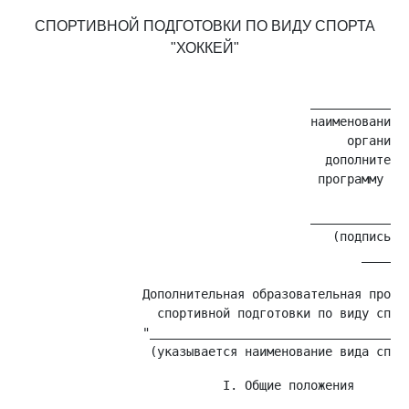
СПОРТИВНОЙ ПОДГОТОВКИ ПО ВИДУ СПОРТА
"ХОККЕЙ"
                                                     У
                                        ______________
                                        наименование д
                                             организац
                                          дополнительн
                                         программу спо
                                        ______________
                                           (подпись) (
                                               _______
                 Дополнительная образовательная програ
                   спортивной подготовки по виду спорт
                 "____________________________________
                            I. Общие положения
