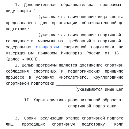
    1.  Дополнительная  образовательная  программа спо
виду спорта "_________________________________________
              (указывается наименование вида спорта)

предназначена  для  организации  образовательной деяте
подготовке ___________________________________________
              (указывается наименование спортивной дис
совокупности  минимальных  требований к спортивной под
федеральным  
стандартом
  спортивной  подготовки  по  в
утвержденным  приказом  Минспорта  России  от  16  но
    2. Целью Программы является достижение спортивных 
соблюдения  спортивных  и  педагогических  принципов в
процессе  в  условиях  многолетнего,  круглогодичного 
спортивной подготовки ________________________________
        II. Характеристика дополнительной образователь
                           спортивной подготовки

    3.  Сроки  реализации этапов спортивной подготовки
лиц,   проходящих   спортивную   подготовку,   количес