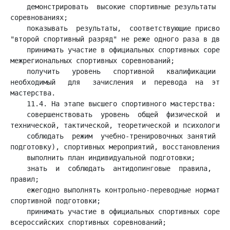
    демонстрировать  высокие спортивные результаты в о
    показывать  результаты,  соответствующие присвоени
    принимать участие в официальных спортивных соревно
    получить   уровень   спортивной   квалификации   (
необходимый   для   зачисления  и  перевода  на  этап 
    совершенствовать  уровень  общей  физической  и сп
    соблюдать  режим  учебно-тренировочных занятий (вк
    знать  и  соблюдать  антидопинговые  правила,  не 
    ежегодно выполнять контрольно-переводные нормативы
    принимать участие в официальных спортивных соревно