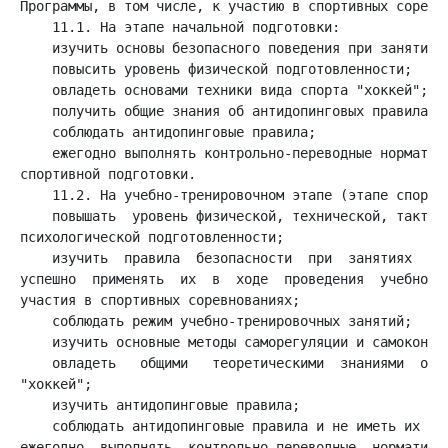
    ежегодно выполнять контрольно-переводные нормативы
    повышать  уровень физической, технической, тактиче
    изучить  правила  безопасности  при  занятиях  вид
успешно  применять  их  в  ходе  проведения  учебно-тр
    овладеть   общими   теоретическими  знаниями  о  
    соблюдать антидопинговые правила и не иметь их нар
ежегодно  выполнять  контрольно-переводные  нормативы 