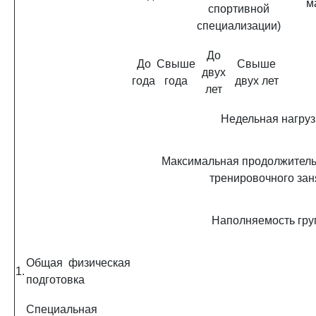
м
спортивной
специализации)
До
До
Свыше
Свыше
двух
года
года
двух лет
лет
Недельная нагруз
Максимальная продолжительн
тренировочного зан
Наполняемость груп
Общая физическая
1.
подготовка
Специальная