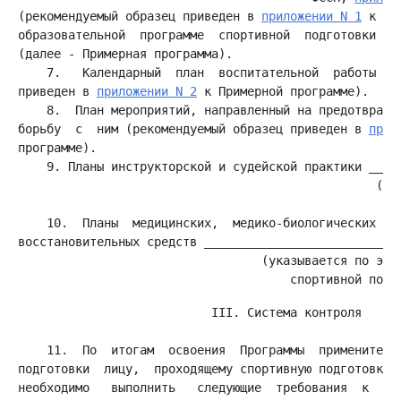
(рекомендуемый образец приведен в 
приложении N 1
 к пр
образовательной  программе  спортивной  подготовки  по
    7.   Календарный  план  воспитательной  работы  (р
приведен в 
приложении N 2
    8.  План мероприятий, направленный на предотвращен
борьбу  с  ним (рекомендуемый образец приведен в 
прил
    9. Планы инструкторской и судейской практики _____
                                                  (ука
    10.  Планы  медицинских,  медико-биологических мер
восстановительных средств ____________________________
                                  (указывается по этап
                           III. Система контроля

    11.  По  итогам  освоения  Программы  применительн
подготовки  лицу,  проходящему спортивную подготовку (
необходимо   выполнить   следующие  требования  к  рез