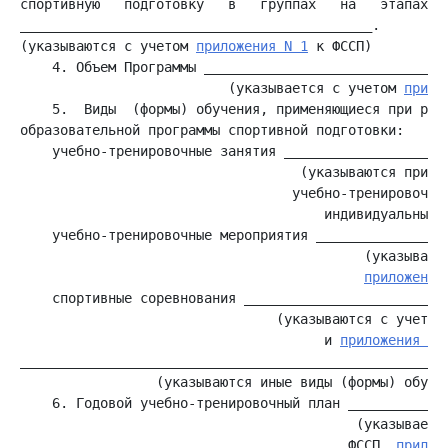
спортивную   подготовку   в   группах   на   этапах  с
____________________________________________.

(указываются с учетом 
приложения N 1
    4. Объем Программы _______________________________
                          (указывается с учетом 
прило
    5.  Виды  (формы) обучения, применяющиеся при реал
    учебно-тренировочные занятия _____________________
                                   (указываются примен
                                  учебно-тренировочных
    учебно-тренировочные мероприятия _________________
                                           (указываютс
приложения
    спортивные соревнования __________________________
                                (указываются с учетом
                                      и 
приложения N 
______________________________________________________
    6. Годовой учебно-тренировочный план _____________
                                          (указываетс
                                         ФССП, 
прилож