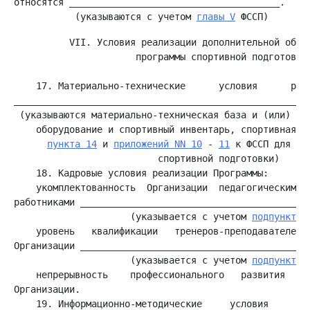
относятся ______________________________________.

           (указываются с учетом 
главы V
          VII. Условия реализации дополнительной образ
                      программы спортивной подготовки

    17. Материально-технические      условия      реал
______________________________________________________
 (указываются материально-техническая база и (или) объ
    оборудование и спортивный инвентарь, спортивная эк
пункта 14
 и 
приложений NN 10
 - 
11
 к ФССП для ре
    укомплектованность  Организации  педагогическими, 
работниками __________________________________________
                     (указывается с учетом 
подпункта 
    уровень   квалификации   тренеров-преподавателей  
Организации __________________________________________
                     (указывается с учетом 
подпункта 
    непрерывность    профессионального   развития   тр
    19. Информационно-методические     условия     реа