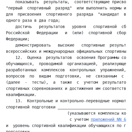
    показывать  результаты,  соответствующие присвоени
"первый  спортивный  разряд"  или выполнить нормы и тр
для  присвоения  спортивного  разряда  "кандидат  в ма
    достичь   результатов   уровня   спортивной  сборн
Российской   Федерации   и  (или)  спортивной  сборной
    демонстрировать   высокие   спортивные  результаты
    12.  Оценка  результатов  освоения Программы сопро
обучающихся,  проводимой  организацией,  реализующей  
разработанных  комплексов  контрольных  упражнений,  п
вопросов  по  видам  подготовки,  не  связанным  с  фи
(далее  -  тесты),  а  также  с  учетом  результатов у
спортивных соревнованиях и достижения им соответствующ
    13.  Контрольные и контрольно-переводные нормативы
спортивной подготовки ________________________________
                          (указываются комплексы контр
                           с учетом 
приложений NN 6
 -
и  уровень спортивной квалификации обучающихся по года
подготовки ___________________________________________