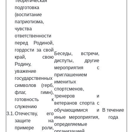
Теоретическая
подготовка
(воспитание
патриотизма,
чувства
ответственности
перед Родиной,
гордости за свой
Беседы, встречи,
край, свою
диспуты, другие
Родину,
мероприятия с
уважение
приглашением
государственных
именитых
символов (герб,
спортсменов,
флаг, гимн),
тренеров и
готовность к
ветеранов спорта с
служению
обучающимися и
В течение
3.1.
Отечеству, его
иные мероприятия,
года
защите на
определяемые
примере роли,
организацией,