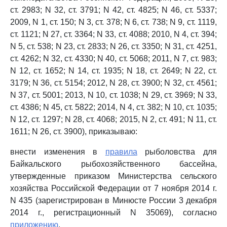
ст. 2983; N 32, ст. 3791; N 42, ст. 4825; N 46, ст. 5337;
2009, N 1, ст. 150; N 3, ст. 378; N 6, ст. 738; N 9, ст. 1119,
ст. 1121; N 27, ст. 3364; N 33, ст. 4088; 2010, N 4, ст. 394;
N 5, ст. 538; N 23, ст. 2833; N 26, ст. 3350; N 31, ст. 4251,
ст. 4262; N 32, ст. 4330; N 40, ст. 5068; 2011, N 7, ст. 983;
N 12, ст. 1652; N 14, ст. 1935; N 18, ст. 2649; N 22, ст.
3179; N 36, ст. 5154; 2012, N 28, ст. 3900; N 32, ст. 4561;
N 37, ст. 5001; 2013, N 10, ст. 1038; N 29, ст. 3969; N 33,
ст. 4386; N 45, ст. 5822; 2014, N 4, ст. 382; N 10, ст. 1035;
N 12, ст. 1297; N 28, ст. 4068; 2015, N 2, ст. 491; N 11, ст.
1611; N 26, ст. 3900), приказываю:
внести изменения в
правила
рыболовства для
Байкальского рыбохозяйственного бассейна,
утвержденные приказом Министерства сельского
хозяйства Российской Федерации от 7 ноября 2014 г.
N 435 (зарегистрирован в Минюсте России 3 декабря
2014 г., регистрационный N 35069), согласно
приложению
.