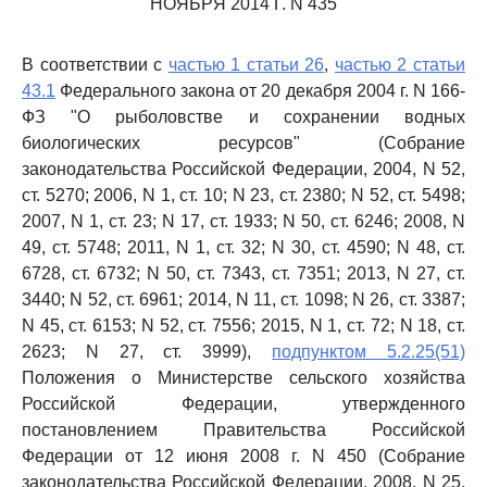
НОЯБРЯ 2014 Г. N 435
В соответствии с
частью 1 статьи 26
,
частью 2 статьи
43.1
Федерального закона от 20 декабря 2004 г. N 166-
ФЗ "О рыболовстве и сохранении водных
биологических ресурсов" (Собрание
законодательства Российской Федерации, 2004, N 52,
ст. 5270; 2006, N 1, ст. 10; N 23, ст. 2380; N 52, ст. 5498;
2007, N 1, ст. 23; N 17, ст. 1933; N 50, ст. 6246; 2008, N
49, ст. 5748; 2011, N 1, ст. 32; N 30, ст. 4590; N 48, ст.
6728, ст. 6732; N 50, ст. 7343, ст. 7351; 2013, N 27, ст.
3440; N 52, ст. 6961; 2014, N 11, ст. 1098; N 26, ст. 3387;
N 45, ст. 6153; N 52, ст. 7556; 2015, N 1, ст. 72; N 18, ст.
2623; N 27, ст. 3999),
подпунктом 5.2.25(51)
Положения о Министерстве сельского хозяйства
Российской Федерации, утвержденного
постановлением Правительства Российской
Федерации от 12 июня 2008 г. N 450 (Собрание
законодательства Российской Федерации, 2008, N 25,