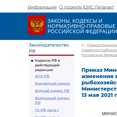
Информация
О проекте ЮИС Легалакт
ЗАКОНЫ, КОДЕКСЫ И
НОРМАТИВНО-ПРАВОВЫЕ 
РОССИЙСКОЙ ФЕДЕРАЦИ
Законодательство
|
Приказ Минсельх
Северного рыбохоз
РФ
Российской Федераци
Кодексы РФ в
действующей
Приказ Минс
редакции
изменения 
АПК РФ
рыбохозяйс
Бюджетный кодекс
Министерст
Водный кодекс РФ
13 мая 2021 г
Воздушный кодекс
РФ
ГК РФ часть 1
МИНИС