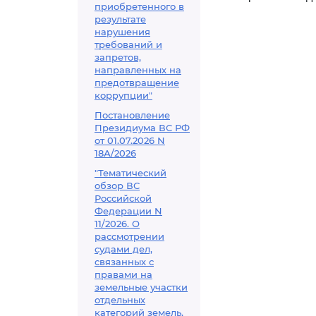
приобретенного в
результате
нарушения
требований и
запретов,
направленных на
предотвращение
коррупции"
Постановление
Президиума ВС РФ
от 01.07.2026 N
18А/2026
"Тематический
обзор ВС
Российской
Федерации N
11/2026. О
рассмотрении
судами дел,
связанных с
правами на
земельные участки
отдельных
категорий земель,