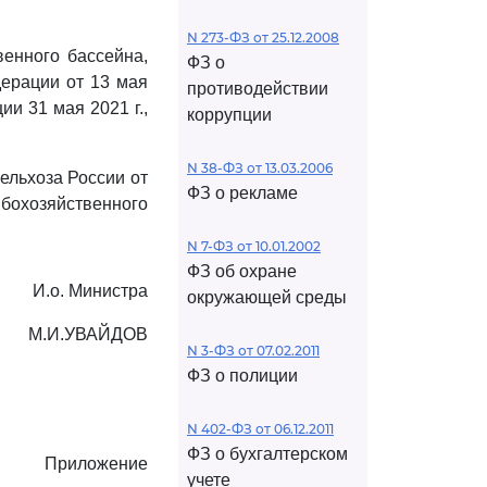
N 273-ФЗ от 25.12.2008
енного бассейна,
ФЗ о
дерации от 13 мая
противодействии
и 31 мая 2021 г.,
коррупции
N 38-ФЗ от 13.03.2006
ельхоза России от
ФЗ о рекламе
ыбохозяйственного
N 7-ФЗ от 10.01.2002
ФЗ об охране
И.о. Министра
окружающей среды
М.И.УВАЙДОВ
N 3-ФЗ от 07.02.2011
ФЗ о полиции
N 402-ФЗ от 06.12.2011
ФЗ о бухгалтерском
Приложение
учете