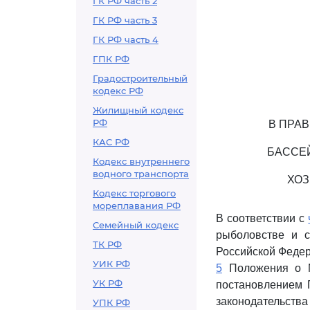
ГК РФ часть 2
ГК РФ часть 3
ГК РФ часть 4
ГПК РФ
Градостроительный
кодекс РФ
Жилищный кодекс
РФ
В ПРА
КАС РФ
БАССЕ
Кодекс внутреннего
водного транспорта
ХОЗ
Кодекс торгового
мореплавания РФ
В соответствии с
Семейный кодекс
рыболовстве и с
ТК РФ
Российской Федерац
УИК РФ
5
Положения о Ми
УК РФ
постановлением 
законодательств
УПК РФ