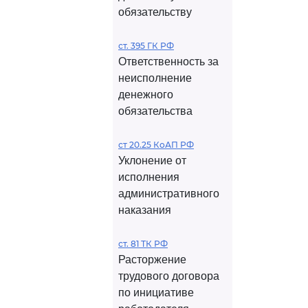
обязательству
ст. 395 ГК РФ
Ответственность за
неисполнение
денежного
обязательства
ст 20.25 КоАП РФ
Уклонение от
исполнения
административного
наказания
ст. 81 ТК РФ
Расторжение
трудового договора
по инициативе