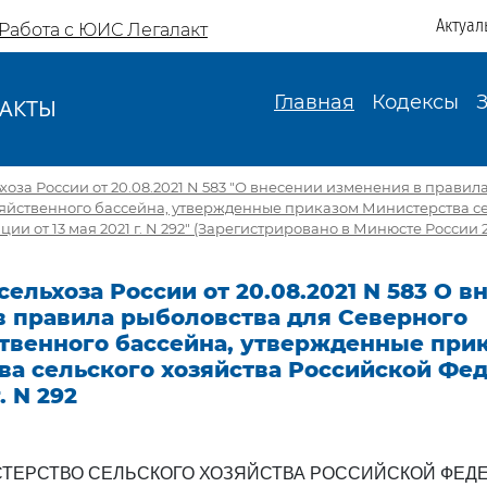
Актуал
Работа с ЮИС Легалакт
Главная
Кодексы
АКТЫ
И
оза России от 20.08.2021 N 583 "О внесении изменения в правил
яйственного бассейна, утвержденные приказом Министерства се
и от 13 мая 2021 г. N 292" (Зарегистрировано в Минюсте России 2
ельхоза России от 20.08.2021 N 583 О в
в правила рыболовства для Северного
твенного бассейна, утвержденные при
ва сельского хозяйства Российской Фе
. N 292
ТЕРСТВО СЕЛЬСКОГО ХОЗЯЙСТВА РОССИЙСКОЙ ФЕД