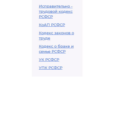
Исправительно -
трудовой кодекс
РСФСР
КоАП РСФСР
Кодекс законов о
труде
Кодекс о браке и
семье РСФСР
УК РСФСР
УПК РСФСР