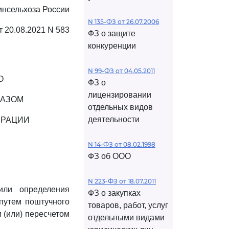
инсельхоза России
N 135-ФЗ от 26.07.2006
т 20.08.2021 N 583
ФЗ о защите
конкуренции
N 99-ФЗ от 04.05.2011
О
ФЗ о
лицензировании
КАЗОМ
отдельных видов
деятельности
ЕРАЦИИ
N 14-ФЗ от 08.02.1998
ФЗ об ООО
N 223-ФЗ от 18.07.2011
или определения
ФЗ о закупках
путем поштучного
товаров, работ, услуг
 (или) пересчетом
отдельными видами