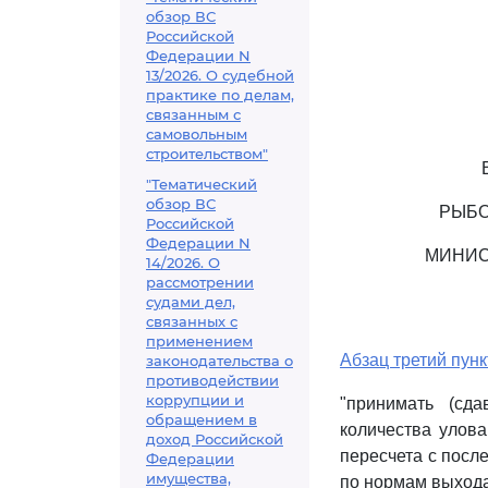
обзор ВС
Российской
Федерации N
13/2026. О судебной
практике по делам,
связанным с
самовольным
строительством"
"Тематический
обзор ВС
РЫБО
Российской
Федерации N
МИНИС
14/2026. О
рассмотрении
судами дел,
связанных с
применением
Абзац третий пунк
законодательства о
противодействии
коррупции и
"принимать (сд
обращением в
количества улов
доход Российской
пересчета с посл
Федерации
имущества,
по нормам выхода