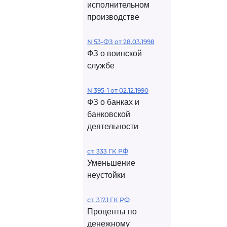
исполнительном
производстве
N 53-ФЗ от 28.03.1998
ФЗ о воинской
службе
N 395-1 от 02.12.1990
ФЗ о банках и
банковской
деятельности
ст. 333 ГК РФ
Уменьшение
неустойки
ст. 317.1 ГК РФ
Проценты по
денежному