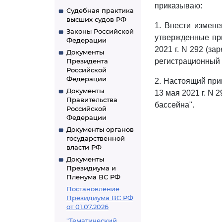
приказываю:
Судебная практика
высших судов РФ
1. Внести измен
Законы Российской
утвержденные при
Федерации
2021 г. N 292 (з
Документы
Президента
регистрационный 
Российской
Федерации
2. Настоящий прик
Документы
13 мая 2021 г. N
Правительства
бассейна".
Российской
Федерации
Документы органов
государственной
власти РФ
Документы
Президиума и
Пленума ВС РФ
Постановление
Президиума ВС РФ
от 01.07.2026
"Тематический