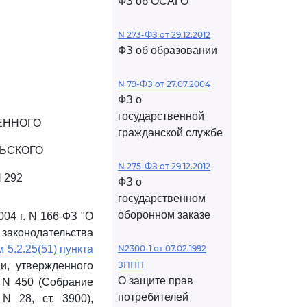
ФЗ об ОСАГО
N 273-ФЗ от 29.12.2012
ФЗ об образовании
N 79-ФЗ от 27.07.2004
ФЗ о
государственной
ЕННОГО
гражданской службе
ЬСКОГО
N 275-ФЗ от 29.12.2012
 292
ФЗ о
государственном
оборонном заказе
04 г. N 166-ФЗ "О
законодательства
 5.2.25(51) пункта
N2300-1 от 07.02.1992
и, утвержденного
ЗППП
О защите прав
 N 450 (Собрание
потребителей
N 28, ст. 3900),