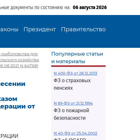
ьные документы по состоянию на:
06 августа 2026
Законы
Президент
Правительство
Популярные статьи
а рыболовства для
льского хозяйства
и материалы
6.08.2021 N 64768)
N 400-ФЗ от 28.12.2013
ФЗ о страховых
несении
пенсиях
казом
N 69-ФЗ от 21.12.1994
дерации от
ФЗ о пожарной
безопасности
N 40-ФЗ от 25.04.2002
ЕРАЦИИ