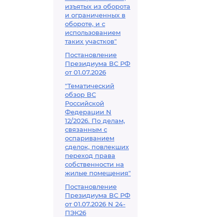
изъятых из оборота
и ограниченных в
обороте, и с
использованием
таких участков"
Постановление
Президиума ВС РФ
от 01.07.2026
"Тематический
обзор ВС
Российской
Федерации N
12/2026. По делам,
связанным с
оспариванием
сделок, повлекших
переход права
собственности на
жилые помещения"
Постановление
Президиума ВС РФ
от 01.07.2026 N 24-
ПЭК26