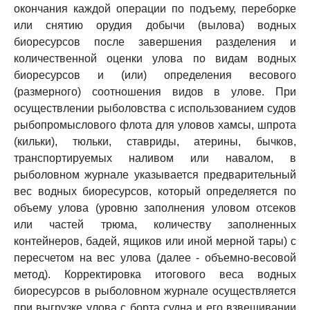
окончания каждой операции по подъему, переборке
или снятию орудия добычи (вылова) водных
биоресурсов после завершения разделения и
количественной оценки улова по видам водных
биоресурсов и (или) определения весового
(размерного) соотношения видов в улове. При
осуществлении рыболовства с использованием судов
рыбопромыслового флота для уловов хамсы, шпрота
(кильки), тюльки, ставриды, атерины, бычков,
транспортируемых наливом или навалом, в
рыболовном журнале указывается предварительный
вес водных биоресурсов, который определяется по
объему улова (уровню заполнения уловом отсеков
или частей трюма, количеству заполненных
контейнеров, бадей, ящиков или иной мерной тары) с
пересчетом на вес улова (далее - объемно-весовой
метод). Корректировка итогового веса водных
биоресурсов в рыболовном журнале осуществляется
при выгрузке улова с борта судна и его взвешивании