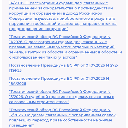
14/2026. О рассмотрении судами дел, связанных с
применением законодательства о противодействии
коррупции и обращением в доход Российской
Федерации имущества, приобретенного в результате
нарушения требований и запретов, направленных на
предотвращение коррупции"
"Тематический обзор ВС Российской Федерации N
11/2026. О рассмотрении судами дел, связанных с
правами на земельные участки отдельных категорий
земель, изъятых из оборота и ограниченных в обороте, и
с использованием таких участков"
Постановление Президиума ВС РФ от 01.07.2026 N 272-
ПЭК25
Постановление Президиума ВС РФ от 01.07.2026 N
18А/2026
"Тематический обзор ВС Российской Федерации N
13/2026. О судебной практике по делам, связанным с
самовольным строительством"
"Тематический обзор ВС Российской Федерации N
12/2026. По делам, связанным с оспариванием сделок,
повлекших переход права собственности на жилые
помещения"