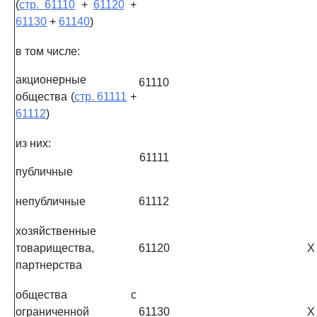
(
стр. 61110
+
61120
+
61130
+
61140
)
в том числе:
акционерные
61110
общества (
стр. 61111
+
61112
)
из них:
61111
публичные
непубличные
61112
хозяйственные
товарищества,
61120
X
партнерства
общества с
ограниченной
61130
X