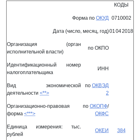
КОДЫ
Форма по
ОКУД
0710002
Дата (число, месяц, год)
01
04
2018
Организация (орган
по ОКПО
исполнительной власти)
Идентификационный номер
ИНН
налогоплательщика
Вид экономической
по
ОКВЭД
деятельности
<**>
2
Организационно-правовая
по
ОКОПФ
/
форма
<***>
ОКФС
Единица измерения: тыс.
ОКЕИ
384
рублей