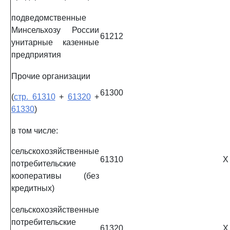
подведомственные
Минсельхозу России
61212
унитарные казенные
предприятия
Прочие организации
61300
(
стр. 61310
+
61320
+
61330
)
в том числе:
сельскохозяйственные
61310
X
потребительские
кооперативы (без
кредитных)
сельскохозяйственные
потребительские
61320
X