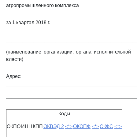
агропромышленного комплекса
за 1 квартал 2018 г.
_______________________________________________
(наименование организации, органа исполнительной
власти)
Адрес:
_______________________________________________
_______________________________________________
Коды
ОКПО
ИНН
КПП
ОКВЭД 2
<*>
ОКОПФ
<*>
ОКФС
<*>