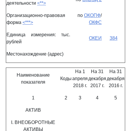
деятельности
<**>
Организационно-правовая
по
ОКОПФ
/
форма
<***>
ОКФС
Единица измерения: тыс.
ОКЕИ
384
рублей
Местонахождение (адрес)
На 1
На 31
На 31
Наименование
Коды
апреля
декабря
декабря
показателя
2018 г.
2017 г.
2016 г.
1
2
3
4
5
АКТИВ
I. ВНЕОБОРОТНЫЕ
АКТИВЫ