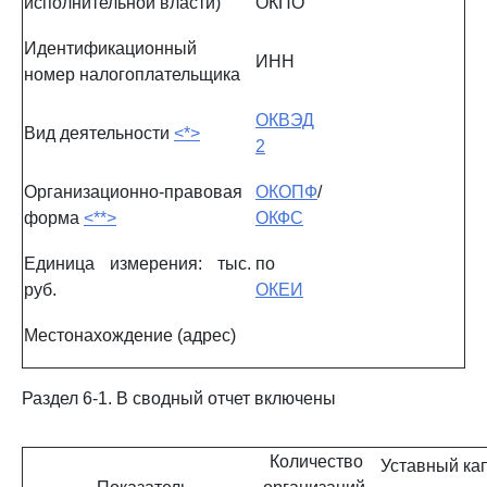
исполнительной власти)
ОКПО
Идентификационный
ИНН
номер налогоплательщика
ОКВЭД
Вид деятельности
<*>
2
Организационно-правовая
ОКОПФ
/
форма
<**>
ОКФС
Единица измерения: тыс.
по
руб.
ОКЕИ
Местонахождение (адрес)
Раздел 6-1. В сводный отчет включены
Количество
Уставный ка