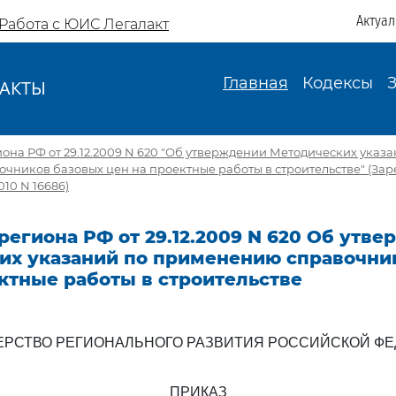
Актуа
Работа с ЮИС Легалакт
Главная
Кодексы
АКТЫ
И
на РФ от 29.12.2009 N 620 "Об утверждении Методических указа
чников базовых цен на проектные работы в строительстве" (Зар
10 N 16686)
егиона РФ от 29.12.2009 N 620 Об утв
их указаний по применению справочни
ктные работы в строительстве
РСТВО РЕГИОНАЛЬНОГО РАЗВИТИЯ РОССИЙСКОЙ Ф
ПРИКАЗ