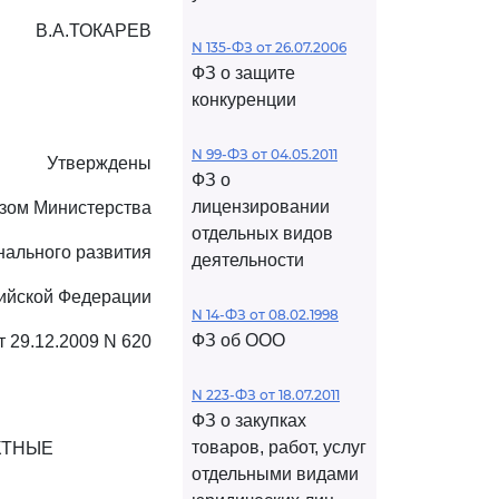
В.А.ТОКАРЕВ
N 135-ФЗ от 26.07.2006
ФЗ о защите
конкуренции
N 99-ФЗ от 04.05.2011
Утверждены
ФЗ о
лицензировании
зом Министерства
отдельных видов
нального развития
деятельности
ийской Федерации
N 14-ФЗ от 08.02.1998
ФЗ об ООО
т 29.12.2009 N 620
N 223-ФЗ от 18.07.2011
ФЗ о закупках
товаров, работ, услуг
КТНЫЕ
отдельными видами