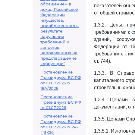
обращением в
показателей объе
доход Российской
от общей стоимос
Федерации
имущества,
1.3.2. Цены, пр
приобретенного в
результате
требованиями к с
нарушения
зданий, соору
требований и
Федерации от 16
запретов,
направленных на
требованиях к их
предотвращение
ст. 744).
коррупции"
Постановление
1.3.3. В Справ
Президиума ВС РФ
капитального стр
от 01.07.2026 N
строительных кон
18А/2026
Постановление
1.3.4. Ценами 
Президиума ВС РФ
документации, от
от 01.07.2026
Постановление
1.3.5. Ценами Сп
Президиума ВС РФ
от 01.07.2026 N 24-
1.3.5.1. Изготов
ПЭК26