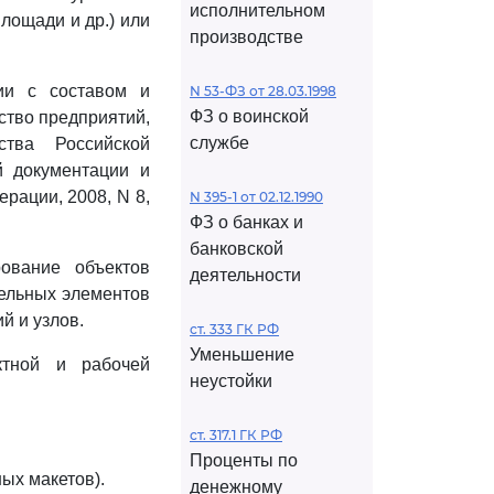
исполнительном
лощади и др.) или
производстве
вии с составом и
N 53-ФЗ от 28.03.1998
ФЗ о воинской
ство предприятий,
службе
тва Российской
й документации и
рации, 2008, N 8,
N 395-1 от 02.12.1990
ФЗ о банках и
банковской
ование объектов
деятельности
дельных элементов
й и узлов.
ст. 333 ГК РФ
Уменьшение
ктной и рабочей
неустойки
ст. 317.1 ГК РФ
Проценты по
ых макетов).
денежному