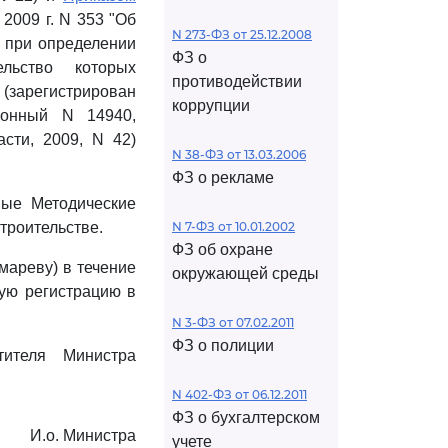
2009 г. N 353 "Об
N 273-ФЗ от 25.12.2008
 при определении
ФЗ о
ельство которых
противодействии
зарегистрирован
коррупции
ионный N 14940,
сти, 2009, N 42)
N 38-ФЗ от 13.03.2006
ФЗ о рекламе
мые Методические
троительстве.
N 7-ФЗ от 10.01.2002
ФЗ об охране
мареву) в течение
окружающей среды
ную регистрацию в
N 3-ФЗ от 07.02.2011
ФЗ о полиции
тителя Министра
N 402-ФЗ от 06.12.2011
ФЗ о бухгалтерском
И.о. Министра
учете