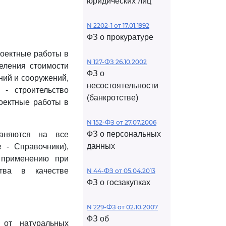
юридических лиц
N 2202-1 от 17.01.1992
ФЗ о прокуратуре
роектные работы в
N 127-ФЗ 26.10.2002
деления стоимости
ФЗ о
ний и сооружений,
несостоятельности
 - строительство
(банкротстве)
оектные работы в
N 152-ФЗ от 27.07.2006
ФЗ о персональных
раняются на все
данных
 - Справочники),
 применению при
ства в качестве
N 44-ФЗ от 05.04.2013
ФЗ о госзакупках
N 229-ФЗ от 02.10.2007
ФЗ об
 от натуральных