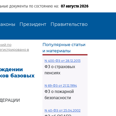
льные документы по состоянию на:
07 августа 2026
Законы
Президент
Правительство
Популярные статьи
ний по
егистрировано в
и материалы
N 400-ФЗ от 28.12.2013
ФЗ о страховых
ерждении
пенсиях
ков базовых
N 69-ФЗ от 21.12.1994
ФЗ о пожарной
безопасности
ЕДЕРАЦИИ
N 40-ФЗ от 25.04.2002