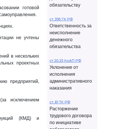
обязательству
асовании готовой
 самоуправления.
ст. 395 ГК РФ
Ответственность за
нциях.
неисполнение
нтации не учтены
денежного
обязательства
ений в нескольких
ст 20.25 КоАП РФ
альных проектных
Уклонение от
исполнения
административного
нию предприятий,
наказания
(за исключением
ст. 81 ТК РФ
Расторжение
трудового договора
трукций (КМД) и
по инициативе