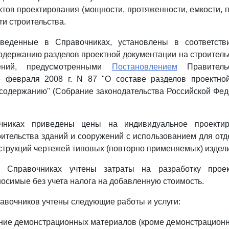
ктов проектирования (мощности, протяженности, емкости, п
ти строительства.
иведенные в Справочниках, установлены в соответст
одержанию разделов проектной документации на строитель
жений, предусмотренными
Постановлением
Правительс
 февраля 2008 г. N 87 "О составе разделов проектно
 содержанию" (Собрание законодательства Российской Феде
очниках приведены цены на индивидуальное проектир
оительства зданий и сооружений с использованием для от
струкций чертежей типовых (повторно применяемых) издели
в Справочниках учтены затраты на разработку прое
носимые без учета налога на добавленную стоимость.
равочников учтены следующие работы и услуги:
ление демонстрационных материалов (кроме демонстрационн