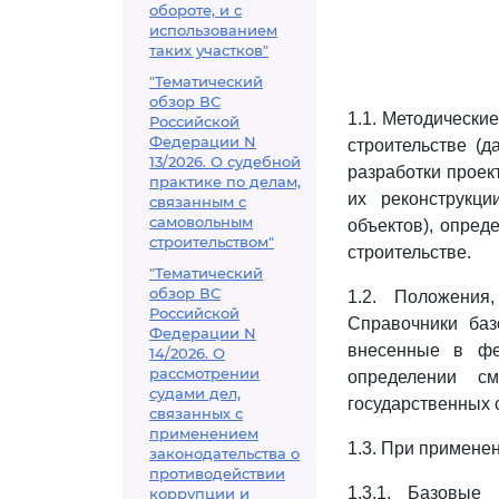
обороте, и с
использованием
таких участков"
"Тематический
обзор ВС
1.1. Методически
Российской
Федерации N
строительстве (д
13/2026. О судебной
разработки проек
практике по делам,
их реконструкци
связанным с
самовольным
объектов), опре
строительством"
строительстве.
"Тематический
обзор ВС
1.2. Положения
Российской
Справочники баз
Федерации N
внесенные в фе
14/2026. О
рассмотрении
определении см
судами дел,
государственных 
связанных с
применением
1.3. При примене
законодательства о
противодействии
1.3.1. Базовые
коррупции и