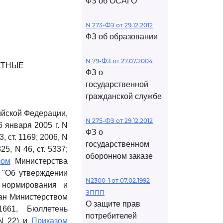
ФЗ об ОСАГО
N 273-ФЗ от 29.12.2012
ФЗ об образовании
N 79-ФЗ от 27.07.2004
КТНЫЕ
ФЗ о
государственной
гражданской службе
ийской Федерации,
N 275-ФЗ от 29.12.2012
 января 2005 г. N
ФЗ о
 ст. 1169; 2006, N
государственном
825, N 46, ст. 5337;
оборонном заказе
зом
Министерства
4 "Об утверждении
N2300-1 от 07.02.1992
 нормирования и
ЗППП
ван Министерством
О защите прав
1661, Бюллетень
потребителей
 N 22) и
Приказом