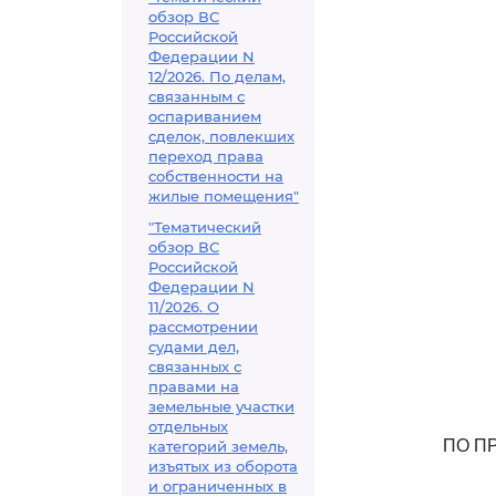
обзор ВС
Российской
Федерации N
12/2026. По делам,
связанным с
оспариванием
сделок, повлекших
переход права
собственности на
жилые помещения"
"Тематический
обзор ВС
Российской
Федерации N
11/2026. О
рассмотрении
судами дел,
связанных с
правами на
земельные участки
отдельных
ПО П
категорий земель,
изъятых из оборота
и ограниченных в