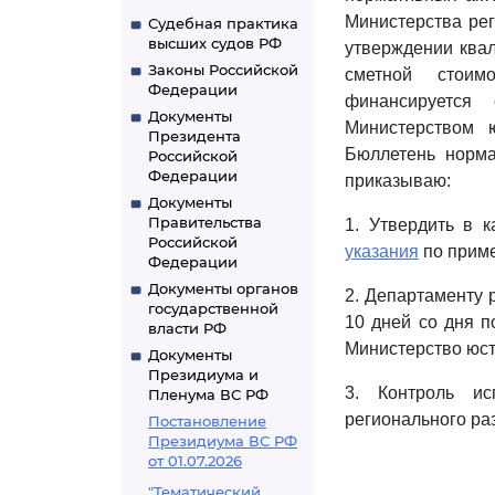
Министерства рег
Судебная практика
высших судов РФ
утверждении ква
Законы Российской
сметной стоимо
Федерации
финансируется 
Документы
Министерством 
Президента
Бюллетень норма
Российской
Федерации
приказываю:
Документы
Правительства
1. Утвердить в 
Российской
указания
по приме
Федерации
Документы органов
2. Департаменту 
государственной
10 дней со дня п
власти РФ
Министерство юст
Документы
Президиума и
3. Контроль ис
Пленума ВС РФ
регионального ра
Постановление
Президиума ВС РФ
от 01.07.2026
"Тематический