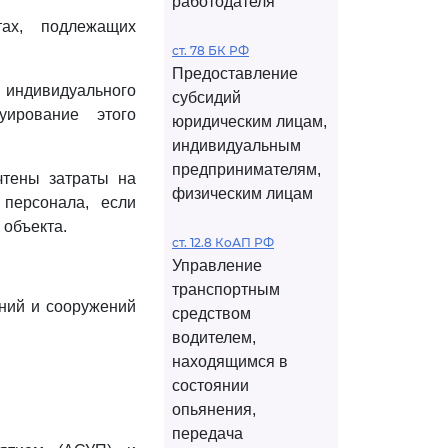
работодателя
ах, подлежащих
ст. 78 БК РФ
Предоставление
 индивидуального
субсидий
уирование этого
юридическим лицам,
индивидуальным
предпринимателям,
чтены затраты на
физическим лицам
персонала, если
 объекта.
ст. 12.8 КоАП РФ
Управление
транспортным
аний и сооружений
средством
водителем,
находящимся в
состоянии
опьянения,
передача