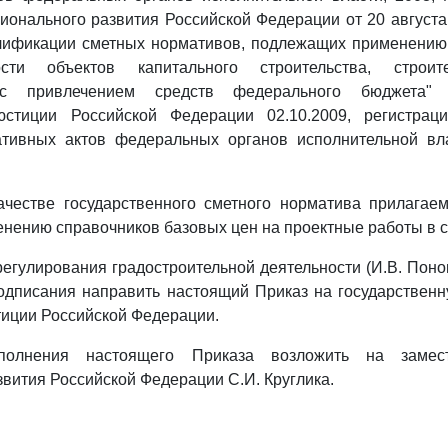
ионального развития Российской Федерации от 20 августа 
лификации сметных нормативов, подлежащих применению
сти объектов капитального строительства, строит
с привлечением средств федерального бюджета" (
юстиции Российской Федерации 02.10.2009, регистрац
тивных актов федеральных органов исполнительной вла
качестве государственного сметного норматива прилагае
нению справочников базовых цен на проектные работы в с
регулирования градостроительной деятельности (И.В. Поно
одписания направить настоящий Приказ на государствен
иции Российской Федерации.
полнения настоящего Приказа возложить на замес
звития Российской Федерации С.И. Круглика.