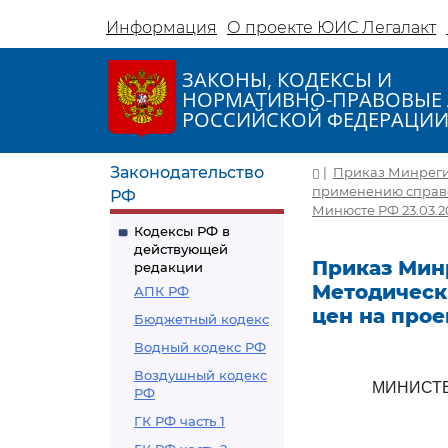
Информация
О проекте ЮИС Легалакт
ЗАКОНЫ, КОДЕКСЫ И
НОРМАТИВНО-ПРАВОВЫЕ 
РОССИЙСКОЙ ФЕДЕРАЦИ
Законодательство
|
Приказ Минрегио
применению справо
РФ
Минюсте РФ 23.03.20
Кодексы РФ в
действующей
Приказ Минр
редакции
Методическ
АПК РФ
цен на прое
Бюджетный кодекс
Водный кодекс РФ
Воздушный кодекс
МИНИСТЕ
РФ
ГК РФ часть 1