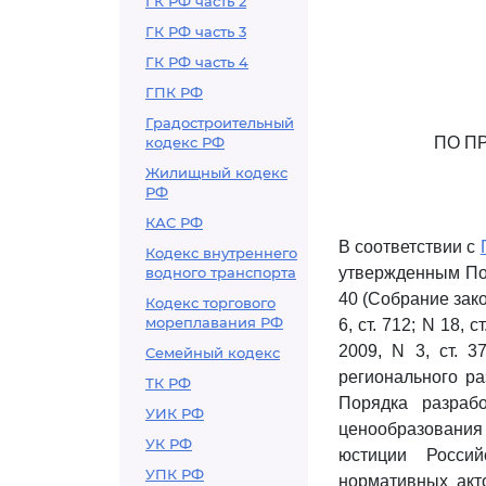
ГК РФ часть 2
ГК РФ часть 3
ГК РФ часть 4
ГПК РФ
Градостроительный
кодекс РФ
ПО П
Жилищный кодекс
РФ
КАС РФ
В соответствии с
Кодекс внутреннего
водного транспорта
утвержденным Пос
40 (Собрание зако
Кодекс торгового
мореплавания РФ
6, ст. 712; N 18, с
2009, N 3, ст. 3
Семейный кодекс
регионального ра
ТК РФ
Порядка разраб
УИК РФ
ценообразования 
УК РФ
юстиции Россий
УПК РФ
нормативных акт