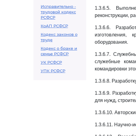
Исправительно -
1.3.6.5. Выпо
трудовой кодекс
реконструкции, р
РСФСР
КоАП РСФСР
1.3.6.6. Разраб
Кодекс законов о
изготовления, 
труде
оборудования.
Кодекс о браке и
семье РСФСР
1.3.6.7. Служеб
служебные кома
УК РСФСР
командировки это
УПК РСФСР
1.3.6.8. Разработ
1.3.6.9. Разрабо
для нужд, строит
1.3.6.10. Авторски
1.3.6.11. Научно