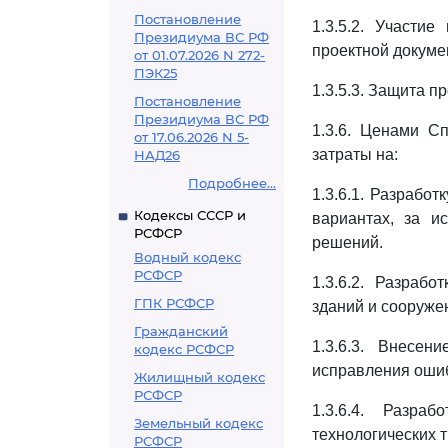
Постановление
1.3.5.2. Участи
Президиума ВС РФ
проектной докуме
от 01.07.2026 N 272-
ПЭК25
1.3.5.3. Защита 
Постановление
Президиума ВС РФ
1.3.6. Ценами С
от 17.06.2026 N 5-
затраты на:
НАД26
Подробнее...
1.3.6.1. Разрабо
Кодексы СССР и
вариантах, за и
РСФСР
решений.
Водный кодекс
РСФСР
1.3.6.2. Разраб
ГПК РСФСР
зданий и сооруже
Гражданский
1.3.6.3. Внесе
кодекс РСФСР
исправления ошиб
Жилищный кодекс
РСФСР
1.3.6.4. Разра
Земельный кодекс
технологических 
РСФСР