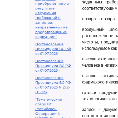
заданным требов
приобретенного в
результате
соответствующим
нарушения
требований и
возврат - возврат
запретов,
направленных на
воздушный шлюз
предотвращение
расположенное 
коррупции"
чистоты, предна
Постановление
используемое как
Президиума ВС РФ
от 01.07.2026
высоко активные 
Постановление
человека в низких
Президиума ВС РФ
от 01.07.2026
высоко активн
Постановление
фармакологически
Президиума ВС РФ
от 01.07.2026 N 272-
ПЭК25
готовая продукци
технологического
"Тематический
обзор ВС
Российской
запись - докум
Федерации N
соответствия инс