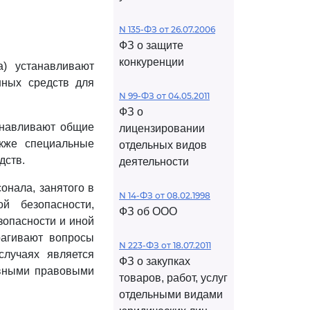
N 135-ФЗ от 26.07.2006
ФЗ о защите
конкуренции
) устанавливают
нных средств для
N 99-ФЗ от 04.05.2011
ФЗ о
анавливают общие
лицензировании
акже специальные
отдельных видов
дств.
деятельности
онала, занятого в
N 14-ФЗ от 08.02.1998
й безопасности,
ФЗ об ООО
зопасности и иной
рагивают вопросы
N 223-ФЗ от 18.07.2011
лучаях является
ФЗ о закупках
ивными правовыми
товаров, работ, услуг
отдельными видами