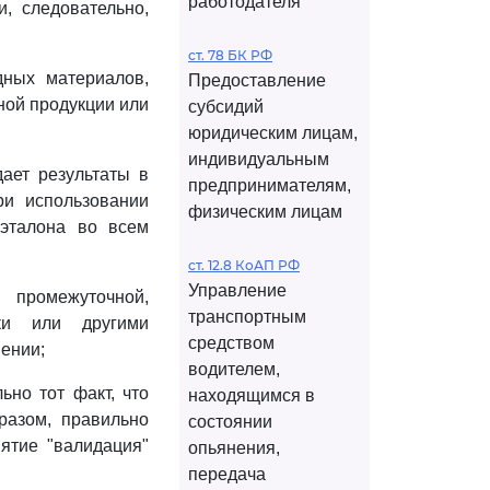
работодателя
, следовательно,
ст. 78 БК РФ
дных материалов,
Предоставление
ной продукции или
субсидий
юридическим лицам,
индивидуальным
дает результаты в
предпринимателям,
ри использовании
физическим лицам
 эталона во всем
ст. 12.8 КоАП РФ
Управление
промежуточной,
транспортным
ки или другими
средством
ении;
водителем,
но тот факт, что
находящимся в
разом, правильно
состоянии
ятие "валидация"
опьянения,
передача