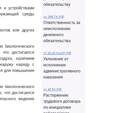
обязательству
и и устройствами
кружающей среды
ст. 395 ГК РФ
Ответственность за
неисполнение
ентов или других
денежного
обязательства
е биологического
что достигается
ст 20.25 КоАП РФ
здуха, наличием
Уклонение от
наружу наряду с
исполнения
тся для повышения
административного
наказания
е биологического
ст. 81 ТК РФ
, что достигается
Расторжение
опасного ведения
трудового договора
по инициативе