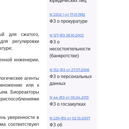
юридических лиц
N 2202-1 от 17.01.1992
ФЗ о прокуратуре
ый для сжатого,
N 127-ФЗ 26.10.2002
для регулировки
ФЗ о
атуре;
несостоятельности
(банкротстве)
енной инженерии,
N 152-ФЗ от 27.07.2006
ФЗ о персональных
логические агенты
данных
змножению или к
ьем. Биореакторы
N 44-ФЗ от 05.04.2013
приспособлениями
ФЗ о госзакупках
нь уверенности в
N 229-ФЗ от 02.10.2007
ема соответствуют
ФЗ об