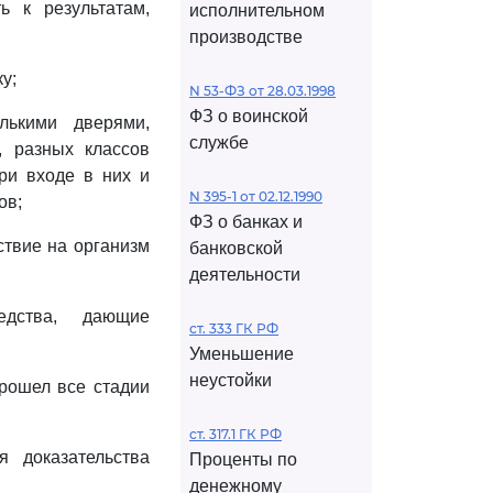
ь к результатам,
исполнительном
производстве
у;
N 53-ФЗ от 28.03.1998
ФЗ о воинской
лькими дверями,
службе
 разных классов
ри входе в них и
N 395-1 от 02.12.1990
ов;
ФЗ о банках и
ствие на организм
банковской
деятельности
едства, дающие
ст. 333 ГК РФ
Уменьшение
неустойки
прошел все стадии
ст. 317.1 ГК РФ
 доказательства
Проценты по
денежному