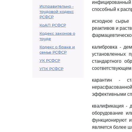
инфицированный 
Исправительно -
способный к расп
трудовой кодекс
РСФСР
исходное сырье 
КоАП РСФСР
реактивов и раст
Кодекс законов о
фармацевтической
труде
Кодекс о браке и
калибровка - дем
семье РСФСР
установленных п
УК РСФСР
стандартного об
соответствующем 
УПК РСФСР
карантин - ст
нерасфасованн
эффективными спо
квалификация - 
оборудование ил
функционируют и
является более ш