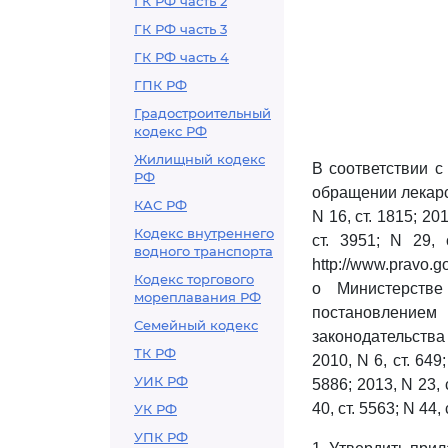
ГК РФ часть 2
ГК РФ часть 3
ГК РФ часть 4
ГПК РФ
Градостроительный
кодекс РФ
Жилищный кодекс
В соответствии 
РФ
обращении лекарс
КАС РФ
N 16, ст. 1815; 201
Кодекс внутреннего
ст. 3951; N 29,
водного транспорта
http://www.pravo.
Кодекс торгового
о Министерстве
мореплавания РФ
постановлением 
Семейный кодекс
законодательства Р
ТК РФ
2010, N 6, ст. 649;
УИК РФ
5886; 2013, N 23, с
40, ст. 5563; N 44,
УК РФ
УПК РФ