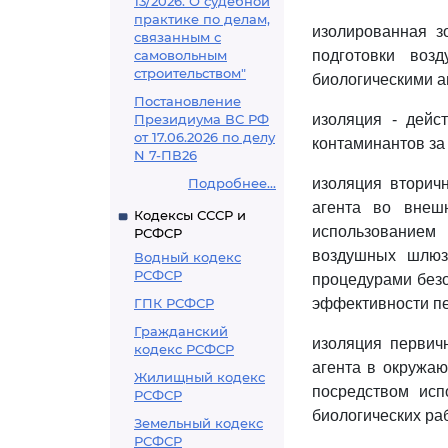
13/2026. О судебной
практике по делам,
изолированная з
связанным с
самовольным
подготовки воз
строительством"
биологическими а
Постановление
Президиума ВС РФ
изоляция - дейс
от 17.06.2026 по делу
контаминантов за
N 7-ПВ26
Подробнее...
изоляция вторич
агента во внеш
Кодексы СССР и
использованием
РСФСР
воздушных шлюз
Водный кодекс
РСФСР
процедурами безо
ГПК РСФСР
эффективности пе
Гражданский
изоляция первич
кодекс РСФСР
агента в окружаю
Жилищный кодекс
посредством исп
РСФСР
биологических ра
Земельный кодекс
РСФСР