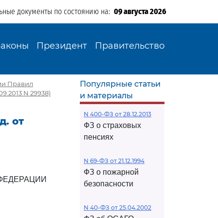
ьные документы по состоянию на:
09 августа 2026
Законы
Президент
Правительство
Популярные статьи
нии Правил
.2013 N 29938)
и материалы
N 400-ФЗ от 28.12.2013
д. от
ФЗ о страховых
пенсиях
N 69-ФЗ от 21.12.1994
ФЗ о пожарной
ФЕДЕРАЦИИ
безопасности
N 40-ФЗ от 25.04.2002