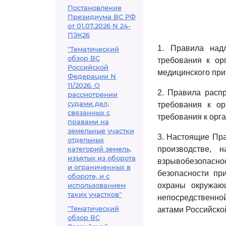
Постановление
Президиума ВС РФ
от 01.07.2026 N 24-
ПЭК26
1. Правила над
"Тематический
обзор ВС
требования к ор
Российской
медицинского при
Федерации N
11/2026. О
2. Правила расп
рассмотрении
судами дел,
требования к ор
связанных с
требования к орг
правами на
земельные участки
3. Настоящие Пра
отдельных
категорий земель,
производстве, 
изъятых из оборота
взрывобезопаснос
и ограниченных в
безопасности пр
обороте, и с
использованием
охраны окружаю
таких участков"
непосредственно
"Тематический
актами Российско
обзор ВС