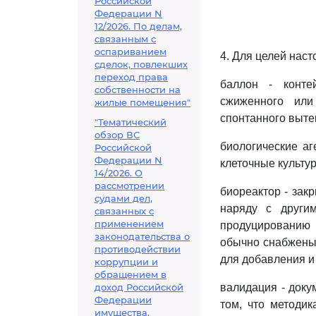
Российской
Федерации N
12/2026. По делам,
связанным с
оспариванием
4. Для целей нас
сделок, повлекших
переход права
баллон - конте
собственности на
сжиженного или
жилые помещения"
спонтанного выте
"Тематический
обзор ВС
биологические а
Российской
Федерации N
клеточные культур
14/2026. О
рассмотрении
биореактор - зак
судами дел,
наряду с други
связанных с
применением
продуцированию 
законодательства о
обычно снабжены
противодействии
для добавления и
коррупции и
обращением в
доход Российской
валидация - док
Федерации
том, что методик
имущества,