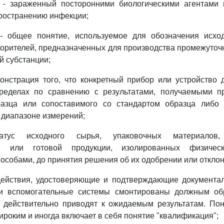
- зараженный посторонними биологическими агентами и
ространению инфекции;
- общее понятие, используемое для обозначения исхо
ворителей, предназначенных для производства промежуточ
 субстанции;
онстрация того, что конкретный прибор или устройство 
ределах по сравнению с результатами, получаемыми п
разца или сопоставимого со стандартом образца либо
диапазоне измерений;
атус исходного сырья, упаковочных материалов, 
ой или готовой продукции, изолированных физичес
собами, до принятия решения об их одобрении или отклон
действия, удостоверяющие и подтверждающие документаль
и вспомогательные системы смонтированы должным об
 действительно приводят к ожидаемым результатам. Пон
ироким и иногда включает в себя понятие "квалификация";