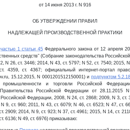
от 14 июня 2013 г. N 916
ОБ УТВЕРЖДЕНИИ ПРАВИЛ
НАДЛЕЖАЩЕЙ ПРОИЗВОДСТВЕННОЙ ПРАКТИКИ
с
частью 1 статьи 45
Федерального закона от 12 апреля 20
твенных средств" (Собрание законодательства Российской
2, N 26, ст. 3446; 2014, N 43, ст. 5797; N 52, ст. 7540; 2015, N
 ст. 4359, ст. 4367; официальный интернет-портал пра
gov.ru, 15.12.2015, N 0001201512150001) и
подпунктом 5.2.18
 промышленности и торговли Российской Федерации
Правительства Российской Федерации от 28.11.2015 
оссийской Федерации, 2008, N 24, ст. 2868; 2009, N 3, ст. 3
 N 9, ст. 960; 2011, N 43, ст. 6079; N 46, ст. 6523; N 47, ст. 6
т. 2909; 2014, N 9, ст. 923; N 37, ст. 4961; 2015, N 14, ст. 211
 ст. 6136; N 49, ст. 6976) приказываю: