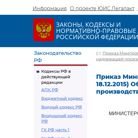
Информация
О проекте ЮИС Легалакт
ЗАКОНЫ, КОДЕКСЫ И
НОРМАТИВНО-ПРАВОВЫЕ 
РОССИЙСКОЙ ФЕДЕРАЦИ
Законодательство
|
Приказ Минпромто
надлежащей произво
РФ
Кодексы РФ в
Приказ Минп
действующей
редакции
18.12.2015)
АПК РФ
производст
Бюджетный кодекс
Водный кодекс РФ
МИНИСТЕР
Воздушный кодекс
РФ
ГК РФ часть 1