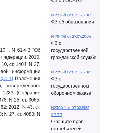
ФЗ об ОСАГО
N 273-ФЗ от 29.12.2012
ФЗ об образовании
N 79-ФЗ от 27.07.2004
ФЗ о
10 г. N 61-ФЗ "Об
государственной
 Федерации, 2010,
гражданской службе
 10, ст. 1404; N 27,
вовой информации
N 275-ФЗ от 29.12.2012
(31-1)
Положения
ФЗ о
, утвержденного
государственном
N 1283 (Собрание
оборонном заказе
78; N 25, ст. 3065;
662; 2012, N 43, ст.
N2300-1 от 07.02.1992
8; N 27, ст. 4080; N
ЗППП
О защите прав
потребителей