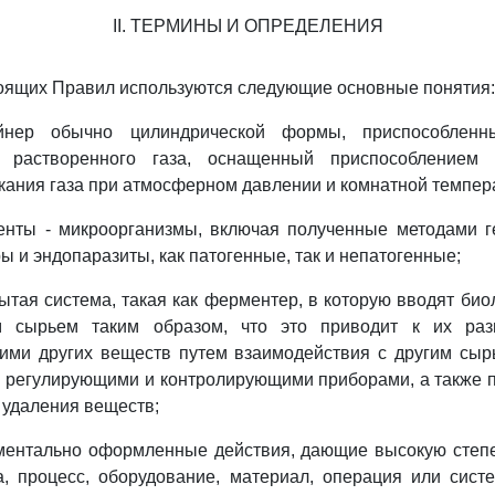
II. ТЕРМИНЫ И ОПРЕДЕЛЕНИЯ
тоящих Правил используются следующие основные понятия:
йнер обычно цилиндрической формы, приспособленн
 растворенного газа, оснащенный приспособлением 
кания газа при атмосферном давлении и комнатной темпер
генты - микроорганизмы, включая полученные методами г
ы и эндопаразиты, как патогенные, так и непатогенные;
рытая система, такая как ферментер, в которую вводят био
м сырьем таким образом, что это приводит к их ра
ими других веществ путем взаимодействия с другим сыр
 регулирующими и контролирующими приборами, а также 
 удаления веществ;
ументально оформленные действия, дающие высокую степе
а, процесс, оборудование, материал, операция или сист