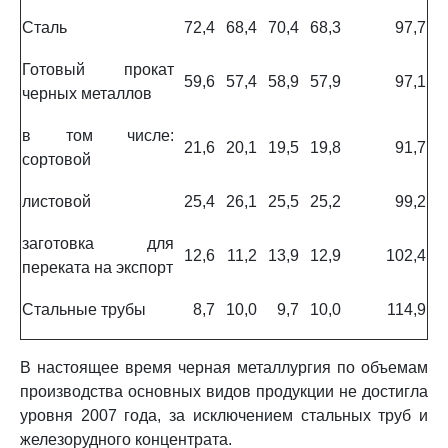
Сталь
72,4
68,4
70,4
68,3
97,7
Готовый прокат
59,6
57,4
58,9
57,9
97,1
черных металлов
в том числе:
21,6
20,1
19,5
19,8
91,7
сортовой
листовой
25,4
26,1
25,5
25,2
99,2
заготовка для
12,6
11,2
13,9
12,9
102,4
переката на экспорт
Стальные трубы
8,7
10,0
9,7
10,0
114,9
В настоящее время черная металлургия по объемам
производства основных видов продукции не достигла
уровня 2007 года, за исключением стальных труб и
железорудного концентрата.