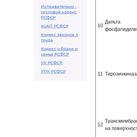
Исправительно -
трудовой кодекс
РСФСР
Дель
10
КоАП РСФСР
фосфатидилин
Кодекс законов о
труде
Кодекс о браке и
семье РСФСР
УК РСФСР
УПК РСФСР
11
Тирозинкиназ
Трансмембра
12
на поверхност