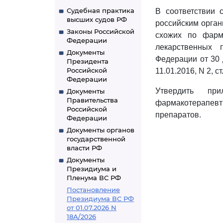
Судебная практика
В соответствии
высших судов РФ
российским орган
Законы Российской
схожих по фарм
Федерации
лекарственных 
Документы
Федерации от 30 
Президента
Российской
11.01.2016, N 2, с
Федерации
Утвердить пр
Документы
Правительства
фармакотерапевт
Российской
препаратов.
Федерации
Документы органов
государственной
власти РФ
Документы
Президиума и
Пленума ВС РФ
Постановление
Президиума ВС РФ
от 01.07.2026 N
18А/2026