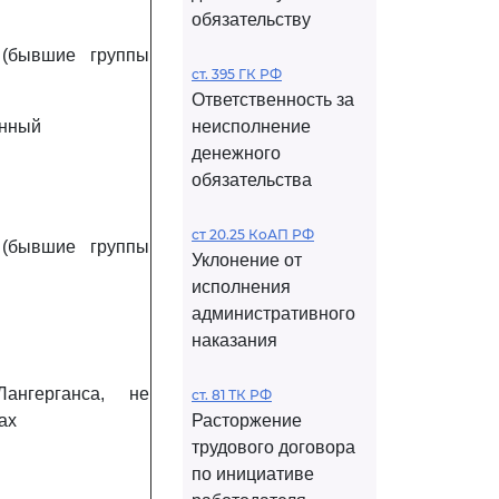
обязательству
 (бывшие группы
ст. 395 ГК РФ
Ответственность за
енный
неисполнение
денежного
обязательства
ст 20.25 КоАП РФ
 (бывшие группы
Уклонение от
исполнения
административного
наказания
ангерганса, не
ст. 81 ТК РФ
ах
Расторжение
трудового договора
по инициативе