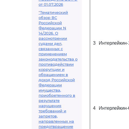
от 01.07.2026
"Тематический
обзор ВС
Российской
Федерации N
14/2026. О
рассмотрении
3
Интерлейкин-1
судами дел,
связанных с
применением
законодательства о
противодействии
коррупции и
обращением в
доход Российской
Федерации
имущества,
приобретенного в
результате
нарушения
4
Интерлейкин-6
требований и
запретов,
направленных на
предотвращение