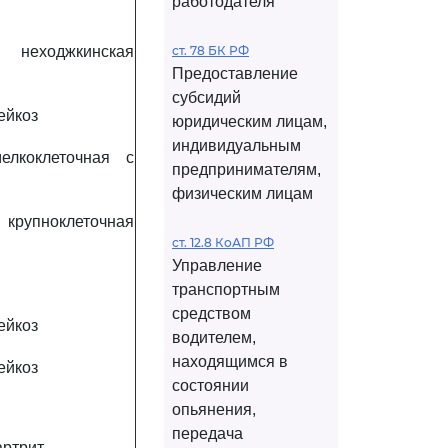
работодателя
 неходжкинская
ст. 78 БК РФ
Предоставление
субсидий
ейкоз
юридическим лицам,
индивидуальным
лкоклеточная с
предпринимателям,
физическим лицам
рупноклеточная
ст. 12.8 КоАП РФ
Управление
транспортным
средством
ейкоз
водителем,
находящимся в
ейкоз
состоянии
опьянения,
передача
ртрит