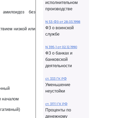
исполнительном
производстве
 амилоидоз без
N 53-ФЗ от 28.03.1998
ФЗ о воинской
твием низкой или
службе
N 395-1 от 02.12.1990
ФЗ о банках и
банковской
деятельности
ст. 333 ГК РФ
Уменьшение
енный
неустойки
м началом
ст. 317.1 ГК РФ
гативный)
Проценты по
денежному