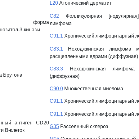
L20
Атопический дерматит
C82
Фолликулярная [нодулярная]
та форма
лимфома
озитол-3-киназы
C91.1
Хронический лимфоцитарный л
C83.1
Неходжкинская лимфома ме
расщепленными ядрами (диффузная)
C83.3
Неходжкинская лимфома к
а Брутона
(диффузная)
C90.0
Множественная миелома
C91.1
Хронический лимфоцитарный л
C91.1
Хронический лимфоцитарный л
нный антиген CD20
G35
Рассеянный склероз
и В-клеток
M05
Серопозитивный ревматоидный а