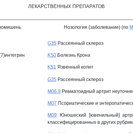
ЛЕКАРСТВЕННЫХ ПРЕПАРАТОВ
иомишень
Нозология (заболевание) (по
М
G35
Рассеянный склероз
(7)интегрин
K50
Болезнь Крона
K51
Язвенный колит
G35
Рассеянный склероз
M06.9
Ревматоидный артрит неуточн
M07
Псориатические и энтеропатичес
M09
Юношеский [ювенильный] артри
классифицированных в других рубрик