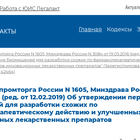
Актуал
Работа с ЮИС Легалакт
Главная
Кодексы
АКТЫ
И
рга России N 1605, Минздрава России N 308н от 19.05.2016 (ред. о
ня биомишеней для разработки схожих по фармакотерапевтиче
ов инновационных лекарственных препаратов" (Зарегистрирова
 42464)
ромторга России N 1605, Минздрава Ро
6 (ред. от 12.02.2019) Об утверждении пе
 для разработки схожих по
апевтическому действию и улучшенных
ных лекарственных препаратов