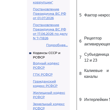
коррупции"
Постановление
Президиума ВС РФ
5
Фактор некро
от 01.07.2026
Постановление
Президиума ВС РФ
от 17.06.2026 по делу
N 7-ПВ26
Рецептор 
6
активирующег
Подробнее...
Кодексы СССР и
Субъединица
РСФСР
7
12 и 23
Водный кодекс
РСФСР
Калиевые и 
8
ГПК РСФСР
каналы
Гражданский
кодекс РСФСР
Жилищный кодекс
РСФСР
9
Интерлейкин 
Земельный кодекс
РСФСР