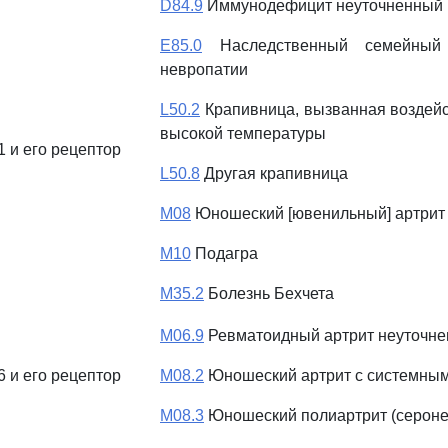
D84.9
Иммунодефицит неуточненный
E85.0
Наследственный семейный
невропатии
L50.2
Крапивница, вызванная воздейс
высокой температуры
 и его рецептор
L50.8
Другая крапивница
M08
Юношеский [ювенильный] артрит
M10
Подагра
M35.2
Болезнь Бехчета
M06.9
Ревматоидный артрит неуточн
 и его рецептор
M08.2
Юношеский артрит с системны
M08.3
Юношеский полиартрит (сероне