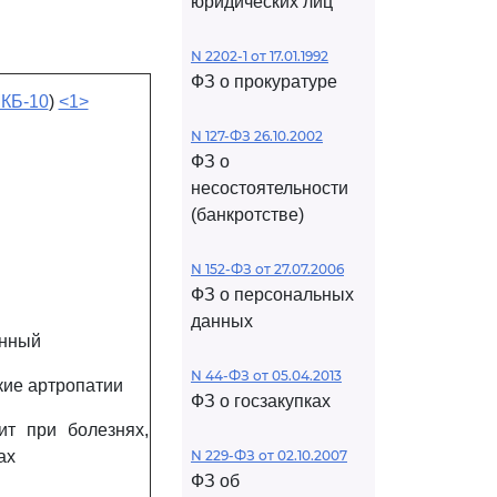
юридических лиц
N 2202-1 от 17.01.1992
ФЗ о прокуратуре
КБ-10
)
<1>
N 127-ФЗ 26.10.2002
ФЗ о
несостоятельности
(банкротстве)
N 152-ФЗ от 27.07.2006
ФЗ о персональных
данных
енный
N 44-ФЗ от 05.04.2013
кие артропатии
ФЗ о госзакупках
т при болезнях,
ах
N 229-ФЗ от 02.10.2007
ФЗ об