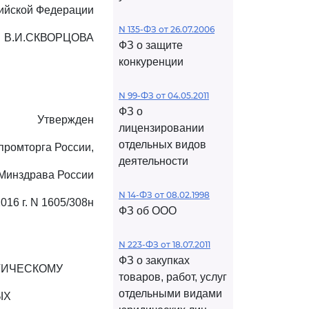
ийской Федерации
N 135-ФЗ от 26.07.2006
В.И.СКВОРЦОВА
ФЗ о защите
конкуренции
N 99-ФЗ от 04.05.2011
ФЗ о
Утвержден
лицензировании
отдельных видов
промторга России,
деятельности
Минздрава России
N 14-ФЗ от 08.02.1998
2016 г. N 1605/308н
ФЗ об ООО
N 223-ФЗ от 18.07.2011
ФЗ о закупках
ТИЧЕСКОМУ
товаров, работ, услуг
отдельными видами
ЫХ