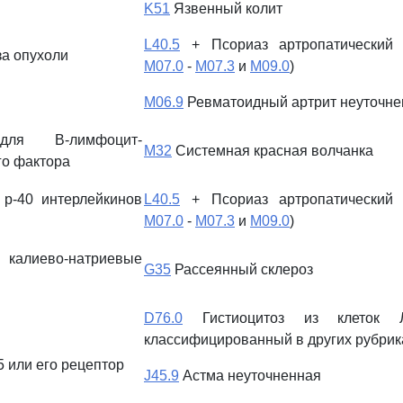
K51
Язвенный колит
L40.5
+ Псориаз артропатический
за опухоли
M07.0
-
M07.3
и
M09.0
)
M06.9
Ревматоидный артрит неуточн
для B-лимфоцит-
M32
Системная красная волчанка
о фактора
 р-40 интерлейкинов
L40.5
+ Псориаз артропатический
M07.0
-
M07.3
и
M09.0
)
калиево-натриевые
G35
Рассеянный склероз
D76.0
Гистиоцитоз из клеток Л
классифицированный в других рубрик
5 или его рецептор
J45.9
Астма неуточненная