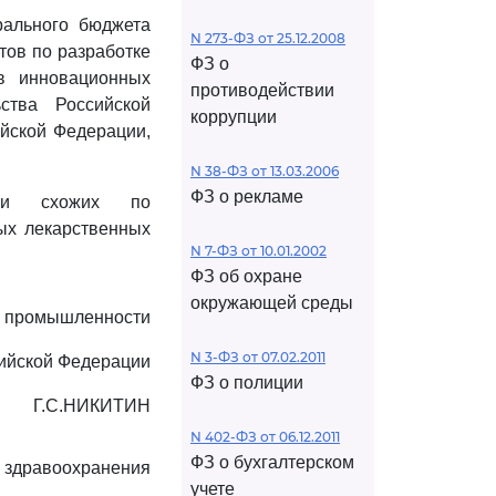
ального бюджета
N 273-ФЗ от 25.12.2008
тов по разработке
ФЗ о
в инновационных
противодействии
ства Российской
коррупции
ийской Федерации,
N 38-ФЗ от 13.03.2006
ФЗ о рекламе
ки схожих по
ых лекарственных
N 7-ФЗ от 10.01.2002
ФЗ об охране
окружающей среды
а промышленности
N 3-ФЗ от 07.02.2011
сийской Федерации
ФЗ о полиции
Г.С.НИКИТИН
N 402-ФЗ от 06.12.2011
ФЗ о бухгалтерском
 здравоохранения
учете