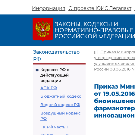
Информация
О проекте ЮИС Легалакт
ЗАКОНЫ, КОДЕКСЫ И
НОРМАТИВНО-ПРАВОВЫЕ 
РОССИЙСКОЙ ФЕДЕРАЦИ
Законодательство
|
Приказ Минпромто
утверждении переч
РФ
улучшенных аналог
России 08.06.2016 N
Кодексы РФ в
действующей
редакции
Приказ Минп
АПК РФ
от 19.05.201
Бюджетный кодекс
биомишеней
Водный кодекс РФ
фармакотер
Воздушный кодекс
инновацион
РФ
ГК РФ часть 1