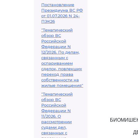
Постановление
Президиума ВС РФ
от 01.07.2026 N 24-
ПЭК26
"Тематический
обзор ВС
Российской
Федерации N
12/2026. По делам,
связанным с
оспариванием
сделок, повлекших
переход права
собственности на
жилые помещения"
"Тематический
обзор ВС
Российской
Федерации N
11/2026. О
БИОМИШЕН
рассмотрении
судами дел,
Д
связанных с