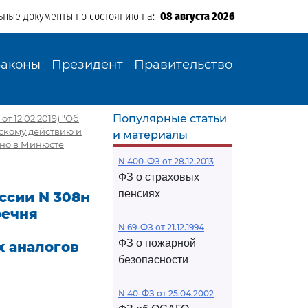
ьные документы по состоянию на:
08 августа 2026
Законы
Президент
Правительство
Популярные статьи
т 12.02.2019) "Об
скому действию и
и материалы
но в Минюсте
N 400-ФЗ от 28.12.2013
ФЗ о страховых
пенсиях
ссии N 308н
речня
N 69-ФЗ от 21.12.1994
ФЗ о пожарной
 аналогов
безопасности
N 40-ФЗ от 25.04.2002