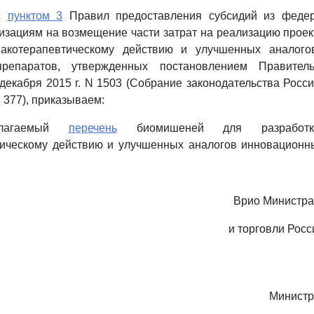
 с
пунктом 3
Правил предоставления субсидий из федер
изациям на возмещение части затрат на реализацию проек
акотерапевтическому действию и улучшенных аналого
препаратов, утвержденных постановлением Правитель
декабря 2015 г. N 1503 (Собрание законодательства Росс
т. 377), приказываем:
илагаемый
перечень
биомишеней для разработ
ическому действию и улучшенных аналогов инновационн
Врио Министр
и торговли Рос
Министр