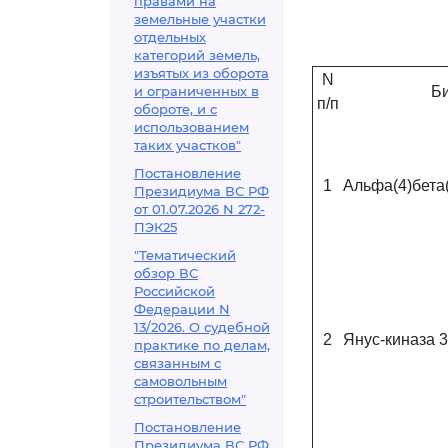
правами на
земельные участки
отдельных
категорий земель,
изъятых из оборота
N
и ограниченных в
Б
п/п
обороте, и с
использованием
таких участков"
Постановление
1
Альфа(4)бета
Президиума ВС РФ
от 01.07.2026 N 272-
ПЭК25
"Тематический
обзор ВС
Российской
Федерации N
13/2026. О судебной
2
Янус-киназа 3
практике по делам,
связанным с
самовольным
строительством"
Постановление
Президиума ВС РФ