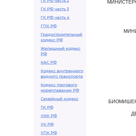
ГК РФ часть 2
МИНИСТЕР
ГК РФ часть 3
ГК РФ часть 4
ГПК РФ
МИН
Градостроительный
кодекс РФ
Жилищный кодекс
РФ
КАС РФ
Кодекс внутреннего
водного транспорта
Кодекс торгового
мореплавания РФ
Семейный кодекс
БИОМИШЕН
ТК РФ
Д
УИК РФ
УК РФ
УПК РФ