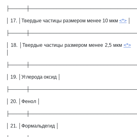
├─────┼───────────────────────────────
│ 17. │Твердые частицы размером менее 10 мкм
<*>
│
├─────┼───────────────────────────────
│ 18. │Твердые частицы размером менее 2,5 мкм
<*>
│
├─────┼───────────────────────────────
│ 19. │Углерода оксид │
├─────┼───────────────────────────────
│ 20. │Фенол │
├─────┼───────────────────────────────
│ 21. │Формальдегид │