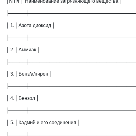
│N п/п│ Наименование загрязняющего вещества │
├─────┼───────────────────────────────
│ 1. │Азота диоксид │
├─────┼───────────────────────────────
│ 2. │Аммиак │
├─────┼───────────────────────────────
│ 3. │Бенз/а/пирен │
├─────┼───────────────────────────────
│ 4. │Бензол │
├─────┼───────────────────────────────
│ 5. │Кадмий и его соединения │
├─────┼───────────────────────────────