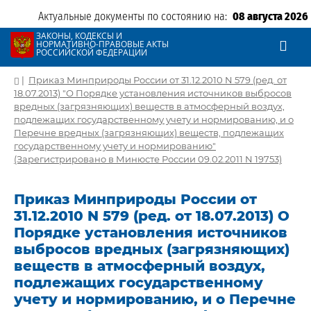
Актуальные документы по состоянию на:
08 августа 2026
ЗАКОНЫ, КОДЕКСЫ И
НОРМАТИВНО-ПРАВОВЫЕ АКТЫ
РОССИЙСКОЙ ФЕДЕРАЦИИ
|
Приказ Минприроды России от 31.12.2010 N 579 (ред. от
18.07.2013) "О Порядке установления источников выбросов
вредных (загрязняющих) веществ в атмосферный воздух,
подлежащих государственному учету и нормированию, и о
Перечне вредных (загрязняющих) веществ, подлежащих
государственному учету и нормированию"
(Зарегистрировано в Минюсте России 09.02.2011 N 19753)
Приказ Минприроды России от
31.12.2010 N 579 (ред. от 18.07.2013) О
Порядке установления источников
выбросов вредных (загрязняющих)
веществ в атмосферный воздух,
подлежащих государственному
учету и нормированию, и о Перечне