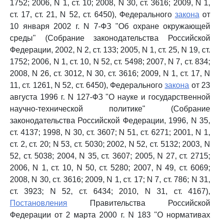
1752; 2006, N 1, ст. 10; 2008, N 30, ст. 3616; 2009, N 1,
ст. 17, ст. 21, N 52, ст. 6450), Федерального
закона
от
10 января 2002 г. N 7-ФЗ "Об охране окружающей
среды" (Собрание законодательства Российской
Федерации, 2002, N 2, ст. 133; 2005, N 1, ст. 25, N 19, ст.
1752; 2006, N 1, ст. 10, N 52, ст. 5498; 2007, N 7, ст. 834;
2008, N 26, ст. 3012, N 30, ст. 3616; 2009, N 1, ст. 17, N
11, ст. 1261, N 52, ст. 6450), Федерального
закона
от 23
августа 1996 г. N 127-ФЗ "О науке и государственной
научно-технической политике" (Собрание
законодательства Российской Федерации, 1996, N 35,
ст. 4137; 1998, N 30, ст. 3607; N 51, ст. 6271; 2001, N 1,
ст. 2, ст. 20; N 53, ст. 5030; 2002, N 52, ст. 5132; 2003, N
52, ст. 5038; 2004, N 35, ст. 3607; 2005, N 27, ст. 2715;
2006, N 1, ст. 10, N 50, ст. 5280; 2007, N 49, ст. 6069;
2008, N 30, ст. 3616; 2009, N 1, ст. 17; N 7, ст. 786; N 31,
ст. 3923; N 52, ст. 6434; 2010, N 31, ст. 4167),
Постановления
Правительства Российской
Федерации от 2 марта 2000 г. N 183 "О нормативах