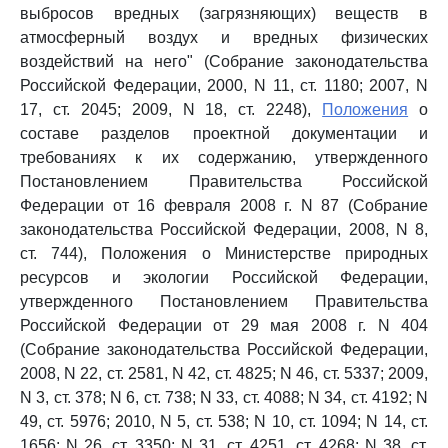
выбросов вредных (загрязняющих) веществ в
атмосферный воздух и вредных физических
воздействий на него" (Собрание законодательства
Российской Федерации, 2000, N 11, ст. 1180; 2007, N
17, ст. 2045; 2009, N 18, ст. 2248),
Положения
о
составе разделов проектной документации и
требованиях к их содержанию, утвержденного
Постановлением Правительства Российской
Федерации от 16 февраля 2008 г. N 87 (Собрание
законодательства Российской Федерации, 2008, N 8,
ст. 744), Положения о Министерстве природных
ресурсов и экологии Российской Федерации,
утвержденного Постановлением Правительства
Российской Федерации от 29 мая 2008 г. N 404
(Собрание законодательства Российской Федерации,
2008, N 22, ст. 2581, N 42, ст. 4825; N 46, ст. 5337; 2009,
N 3, ст. 378; N 6, ст. 738; N 33, ст. 4088; N 34, ст. 4192; N
49, ст. 5976; 2010, N 5, ст. 538; N 10, ст. 1094; N 14, ст.
1656; N 26, ст. 3350; N 31, ст. 4251, ст. 4268; N 38, ст.