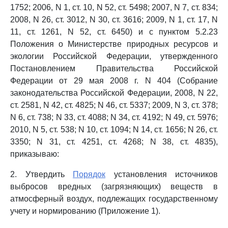
1752; 2006, N 1, ст. 10, N 52, ст. 5498; 2007, N 7, ст. 834;
2008, N 26, ст. 3012, N 30, ст. 3616; 2009, N 1, ст. 17, N
11, ст. 1261, N 52, ст. 6450) и с пунктом 5.2.23
Положения о Министерстве природных ресурсов и
экологии Российской Федерации, утвержденного
Постановлением Правительства Российской
Федерации от 29 мая 2008 г. N 404 (Собрание
законодательства Российской Федерации, 2008, N 22,
ст. 2581, N 42, ст. 4825; N 46, ст. 5337; 2009, N 3, ст. 378;
N 6, ст. 738; N 33, ст. 4088; N 34, ст. 4192; N 49, ст. 5976;
2010, N 5, ст. 538; N 10, ст. 1094; N 14, ст. 1656; N 26, ст.
3350; N 31, ст. 4251, ст. 4268; N 38, ст. 4835),
приказываю:
2. Утвердить
Порядок
установления источников
выбросов вредных (загрязняющих) веществ в
атмосферный воздух, подлежащих государственному
учету и нормированию (Приложение 1).