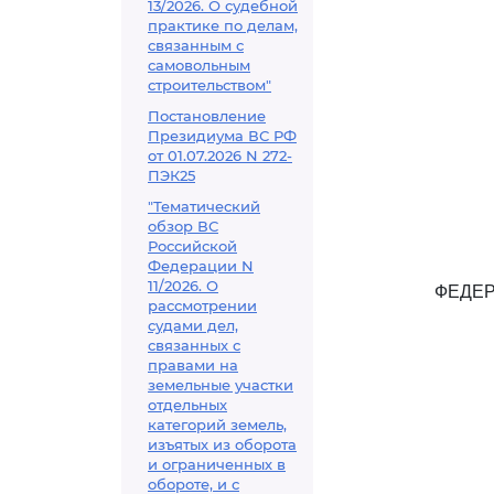
13/2026. О судебной
практике по делам,
связанным с
самовольным
строительством"
Постановление
Президиума ВС РФ
от 01.07.2026 N 272-
ПЭК25
"Тематический
обзор ВС
Российской
Федерации N
11/2026. О
ФЕДЕР
рассмотрении
судами дел,
связанных с
правами на
земельные участки
отдельных
категорий земель,
изъятых из оборота
и ограниченных в
обороте, и с