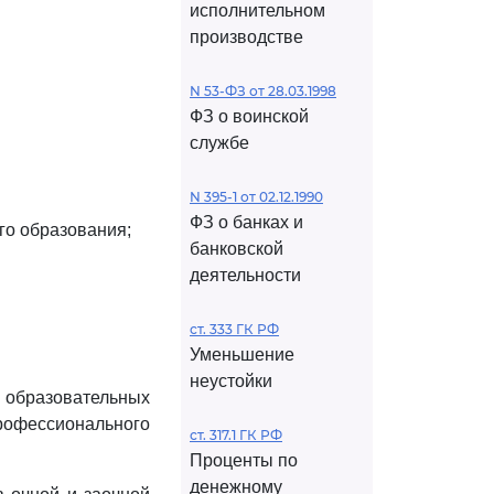
исполнительном
производстве
N 53-ФЗ от 28.03.1998
ФЗ о воинской
службе
N 395-1 от 02.12.1990
ФЗ о банках и
го образования;
банковской
деятельности
ст. 333 ГК РФ
Уменьшение
неустойки
 образовательных
рофессионального
ст. 317.1 ГК РФ
Проценты по
денежному