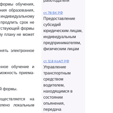
работодателя
 формы обучения,
ения образования,
ст. 78 БК РФ
 индивидуальному
Предоставление
продлить срок не
субсидий
ветствующей формы
юридическим лицам,
у плану не может
индивидуальным
предпринимателям,
физическим лицам
нять электронное
ст. 12.8 КоАП РФ
нное обучение и
Управление
можность приема-
транспортным
средством
водителем,
ой формы.
находящимся в
состоянии
уществляется на
опьянения,
елено локальным
передача