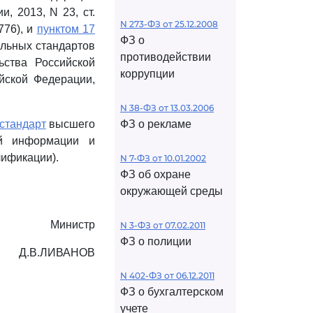
, 2013, N 23, ст.
N 273-ФЗ от 25.12.2008
3776), и
пунктом 17
ФЗ о
ельных стандартов
противодействии
ьства Российской
коррупции
ийской Федерации,
N 38-ФЗ от 13.03.2006
стандарт
высшего
ФЗ о рекламе
ой информации и
лификации).
N 7-ФЗ от 10.01.2002
ФЗ об охране
окружающей среды
Министр
N 3-ФЗ от 07.02.2011
ФЗ о полиции
Д.В.ЛИВАНОВ
N 402-ФЗ от 06.12.2011
ФЗ о бухгалтерском
учете