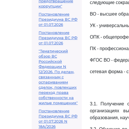
предотвращение
следующие сокра
коррупции"
ВО - высшее обра
Постановление
Президиума ВС РФ
от 01.07.2026
УК - универсальн
Постановление
ОПК - общепрофе
Президиума ВС РФ
от 01.07.2026
ПК - профессиона
"Тематический
обзор ВС
ФГОС ВО - федера
Российской
Федерации N
сетевая форма - 
12/2026. По делам,
связанным с
оспариванием
сделок, повлекших
переход права
собственности на
жилые помещения"
3.1. Получение 
организациях вы
Постановление
Президиума ВС РФ
образования, науч
от 01.07.2026 N
18А/2026