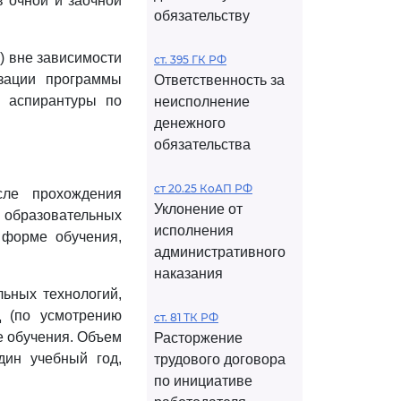
в очной и заочной
обязательству
) вне зависимости
ст. 395 ГК РФ
зации программы
Ответственность за
 аспирантуры по
неисполнение
денежного
обязательства
ст 20.25 КоАП РФ
сле прохождения
Уклонение от
 образовательных
исполнения
 форме обучения,
административного
наказания
ьных технологий,
 (по усмотрению
ст. 81 ТК РФ
е обучения. Объем
Расторжение
дин учебный год,
трудового договора
по инициативе