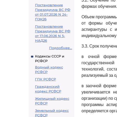
3.2. Обучение по
Постановление
формах обучения
Президиума ВС РФ
от 01.07.2026 N 24-
Объем программы 
ПЭК26
от формы обуче
Постановление
аспирантуры с 
Президиума ВС РФ
индивидуальному 
от 17.06.2026 N 5-
НАД26
3.3. Срок получе
Подробнее...
Кодексы СССР и
в очной форме 
РСФСР
государственной
Водный кодекс
технологий, сос
РСФСР
реализуемый за од
ГПК РСФСР
в заочной форме
Гражданский
кодекс РСФСР
увеличивается 
организации) по 
Жилищный кодекс
РСФСР
программы аспир
Земельный кодекс
определяется орг
РСФСР