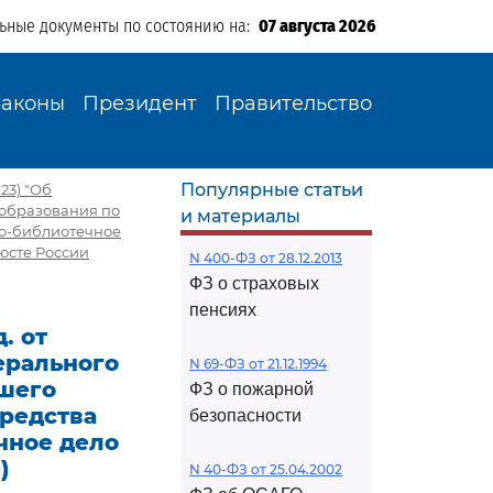
льные документы по состоянию на:
07 августа 2026
Законы
Президент
Правительство
Популярные статьи
023) "Об
 образования по
и материалы
но-библиотечное
юсте России
N 400-ФЗ от 28.12.2013
ФЗ о страховых
пенсиях
. от
дерального
N 69-ФЗ от 21.12.1994
сшего
ФЗ о пожарной
Средства
безопасности
чное дело
)
N 40-ФЗ от 25.04.2002