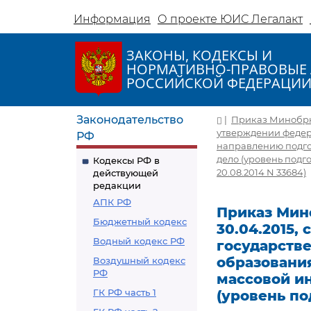
Информация
О проекте ЮИС Легалакт
ЗАКОНЫ, КОДЕКСЫ И
НОРМАТИВНО-ПРАВОВЫЕ 
РОССИЙСКОЙ ФЕДЕРАЦИ
Законодательство
|
Приказ Минобрнаук
утверждении федер
РФ
направлению подго
дело (уровень под
Кодексы РФ в
20.08.2014 N 33684)
действующей
редакции
АПК РФ
Приказ Мино
Бюджетный кодекс
30.04.2015,
Водный кодекс РФ
государств
образования
Воздушный кодекс
РФ
массовой и
ГК РФ часть 1
(уровень п