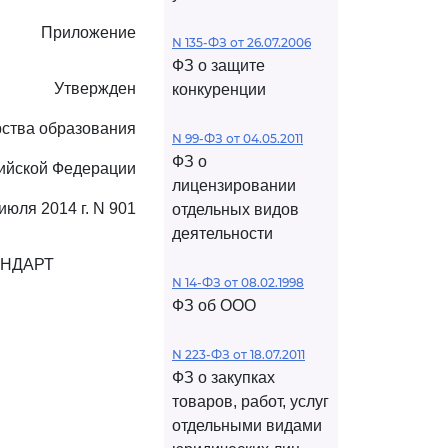
Приложение
N 135-ФЗ от 26.07.2006
ФЗ о защите
Утвержден
конкуренции
ства образования
N 99-ФЗ от 04.05.2011
ФЗ о
сийской Федерации
лицензировании
 июля 2014 г. N 901
отдельных видов
деятельности
АНДАРТ
N 14-ФЗ от 08.02.1998
ФЗ об ООО
N 223-ФЗ от 18.07.2011
ФЗ о закупках
товаров, работ, услуг
отдельными видами