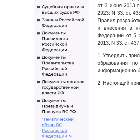
от 3 июня 2013 г
Судебная практика
высших судов РФ
2923; N 33, ст. 438
Законы Российской
Правил разработк
Федерации
и внесения в ни
Документы
Федерации от 5 а
Президента
2013, N 33, ст. 43
Российской
Федерации
1. Утвердить пр
Документы
Правительства
образования по
Российской
информационно-би
Федерации
Документы органов
2. Настоящий прик
государственной
власти РФ
Документы
Президиума и
Пленума ВС РФ
"Тематический
обзор ВС
Российской
Федерации N