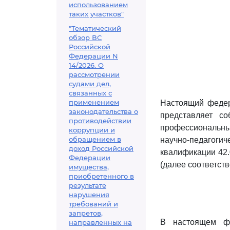
использованием
таких участков"
"Тематический
обзор ВС
Российской
Федерации N
14/2026. О
рассмотрении
судами дел,
связанных с
применением
Настоящий федер
законодательства о
представляет со
противодействии
профессиональны
коррупции и
обращением в
научно-педагоги
доход Российской
квалификации 42
Федерации
(далее соответст
имущества,
приобретенного в
результате
нарушения
требований и
запретов,
В настоящем фе
направленных на