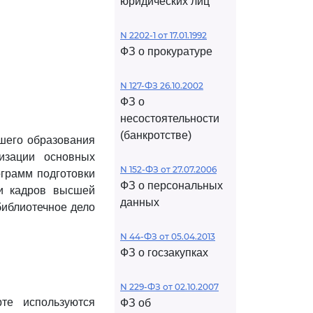
юридических лиц
N 2202-1 от 17.01.1992
ФЗ о прокуратуре
N 127-ФЗ 26.10.2002
ФЗ о
несостоятельности
(банкротстве)
шего образования
лизации основных
N 152-ФЗ от 27.07.2006
грамм подготовки
ФЗ о персональных
ки кадров высшей
данных
иблиотечное дело
N 44-ФЗ от 05.04.2013
ФЗ о госзакупках
N 229-ФЗ от 02.10.2007
те используются
ФЗ об