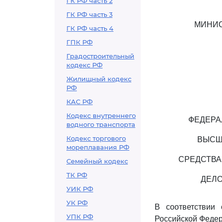
ГК РФ часть 2
ГК РФ часть 3
МИНИС
ГК РФ часть 4
ГПК РФ
Градостроительный
кодекс РФ
Жилищный кодекс
РФ
КАС РФ
Кодекс внутреннего
ФЕДЕРА
водного транспорта
Кодекс торгового
ВЫСШ
мореплавания РФ
СРЕДСТВА
Семейный кодекс
ТК РФ
ДЕЛО
УИК РФ
УК РФ
В соответствии
УПК РФ
Российской Федер