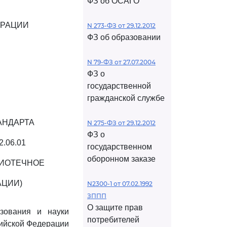
ФЗ об ОСАГО
ЕРАЦИИ
N 273-ФЗ от 29.12.2012
ФЗ об образовании
N 79-ФЗ от 27.07.2004
ФЗ о
государственной
гражданской службе
АНДАРТА
N 275-ФЗ от 29.12.2012
ФЗ о
06.01
государственном
оборонном заказе
ЛИОТЕЧНОЕ
АЦИИ)
N2300-1 от 07.02.1992
ЗППП
О защите прав
зования и науки
потребителей
сийской Федерации