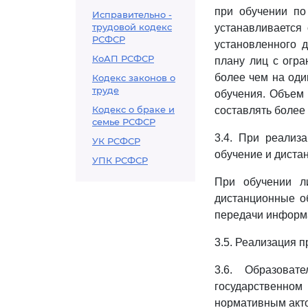
при обучении по
Исправительно -
трудовой кодекс
устанавливается 
РСФСР
установленного 
КоАП РСФСР
плану лиц с огр
более чем на оди
Кодекс законов о
труде
обучения. Объем
Кодекс о браке и
составлять более 
семье РСФСР
3.4. При реализ
УК РСФСР
обучение и диста
УПК РСФСР
При обучении л
дистанционные о
передачи информа
3.5. Реализация 
3.6. Образоват
государственно
нормативным акто