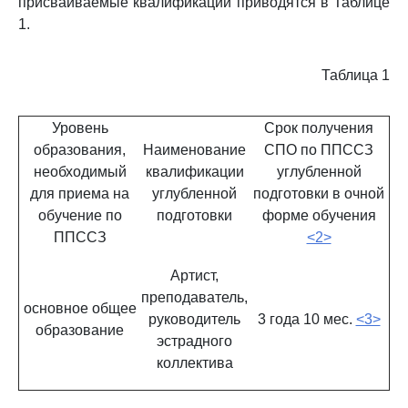
присваиваемые квалификации приводятся в Таблице
1.
Таблица 1
Уровень
Срок получения
образования,
Наименование
СПО по ППССЗ
необходимый
квалификации
углубленной
для приема на
углубленной
подготовки в очной
обучение по
подготовки
форме обучения
ППССЗ
<2>
Артист,
преподаватель,
основное общее
руководитель
3 года 10 мес.
<3>
образование
эстрадного
коллектива