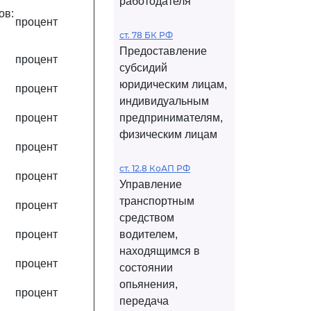
работодателя
ов:
процент
ст. 78 БК РФ
Предоставление
процент
субсидий
юридическим лицам,
процент
индивидуальным
процент
предпринимателям,
физическим лицам
процент
ст. 12.8 КоАП РФ
процент
Управление
транспортным
процент
средством
процент
водителем,
находящимся в
процент
состоянии
опьянения,
процент
передача