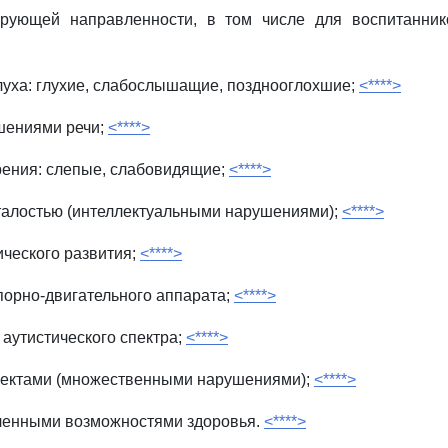
рующей направленности, в том числе для воспитанник
уха: глухие, слабослышащие, позднооглохшие;
<****>
шениями речи;
<****>
рения: слепые, слабовидящие;
<****>
талостью (интеллектуальными нарушениями);
<****>
ического развития;
<****>
орно-двигательного аппарата;
<****>
 аутистического спектра;
<****>
ектами (множественными нарушениями);
<****>
иченными возможностями здоровья.
<****>