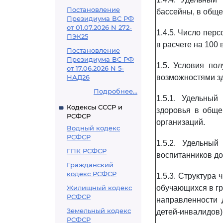
Постановление
бассейны, в обще
Президиума ВС РФ
от 01.07.2026 N 272-
1.4.5. Число пер
ПЭК25
в расчете на 100
Постановление
Президиума ВС РФ
1.5. Условия по
от 17.06.2026 N 5-
НАД26
возможностями з
Подробнее...
1.5.1. Удельны
Кодексы СССР и
здоровья в обще
РСФСР
организаций.
Водный кодекс
РСФСР
1.5.2. Удельны
ГПК РСФСР
воспитанников д
Гражданский
кодекс РСФСР
1.5.3. Структура
Жилищный кодекс
обучающихся в г
РСФСР
направленности 
Земельный кодекс
детей-инвалидов),
РСФСР