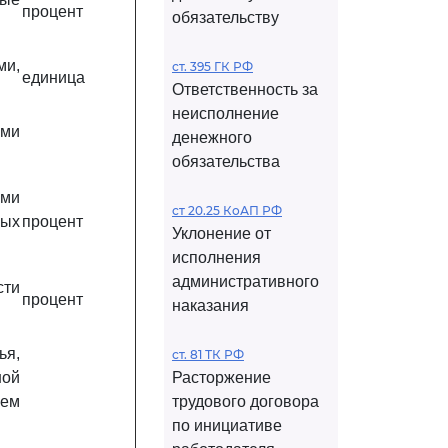
процент
обязательству
ми,
ст. 395 ГК РФ
единица
Ответственность за
неисполнение
ыми
денежного
обязательства
ями
ст 20.25 КоАП РФ
ных
процент
Уклонение от
исполнения
административного
сти
процент
наказания
ья,
ст. 81 ТК РФ
ной
Расторжение
ием
трудового договора
по инициативе