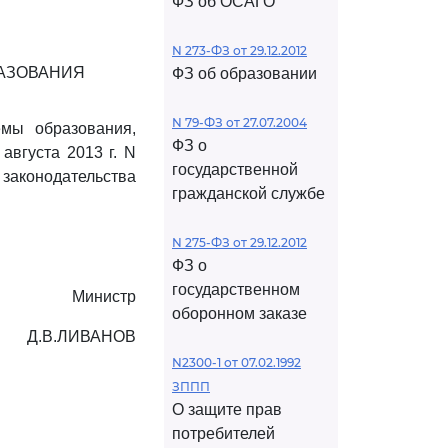
ФЗ об ОСАГО
N 273-ФЗ от 29.12.2012
АЗОВАНИЯ
ФЗ об образовании
N 79-ФЗ от 27.07.2004
мы образования,
ФЗ о
августа 2013 г. N
государственной
законодательства
гражданской службе
N 275-ФЗ от 29.12.2012
ФЗ о
государственном
Министр
оборонном заказе
Д.В.ЛИВАНОВ
N2300-1 от 07.02.1992
ЗППП
О защите прав
потребителей