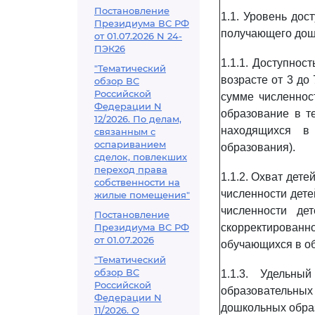
Постановление
1.1. Уровень дос
Президиума ВС РФ
получающего дош
от 01.07.2026 N 24-
ПЭК26
1.1.1. Доступнос
"Тематический
возрасте от 3 до
обзор ВС
Российской
сумме численнос
Федерации N
образование в те
12/2026. По делам,
находящихся в
связанным с
оспариванием
образования).
сделок, повлекших
переход права
1.1.2. Охват дет
собственности на
численности дет
жилые помещения"
численности де
Постановление
Президиума ВС РФ
скорректирован
от 01.07.2026
обучающихся в о
"Тематический
обзор ВС
1.1.3. Удельны
Российской
образовательн
Федерации N
дошкольных обра
11/2026. О