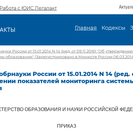
Актуал
Работа с ЮИС Легалакт
Главная
Кодексы
АКТЫ
И
ки России от 15.01.2014 N 14 (ред. от 09.11.2016) "Об утверждени
ы образования" (Зарегистрировано в Минюсте России 06.03.2014 
рнауки России от 15.01.2014 N 14 (ред. о
ении показателей мониторинга систем
я
ТЕРСТВО ОБРАЗОВАНИЯ И НАУКИ РОССИЙСКОЙ ФЕД
ПРИКАЗ