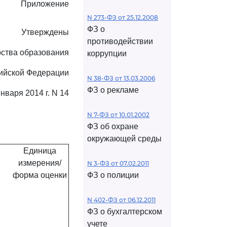
Приложение
N 273-ФЗ от 25.12.2008
ФЗ о
Утверждены
противодействии
ства образования
коррупции
сийской Федерации
N 38-ФЗ от 13.03.2006
ФЗ о рекламе
января 2014 г. N 14
N 7-ФЗ от 10.01.2002
Я
ФЗ об охране
окружающей среды
Единица
измерения/
N 3-ФЗ от 07.02.2011
форма оценки
ФЗ о полиции
N 402-ФЗ от 06.12.2011
ФЗ о бухгалтерском
учете