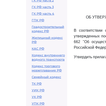
ГК РФ часть 2
ГК РФ часть 3
ГК РФ часть 4
ОБ УТВЕ
ГПК РФ
Градостроительный
В соответствии
кодекс РФ
утвержденных пос
Жилищный кодекс
662 "Об осущест
РФ
Российской Федера
КАС РФ
Кодекс внутреннего
Утвердить прила
водного транспорта
Кодекс торгового
мореплавания РФ
Семейный кодекс
ТК РФ
УИК РФ
УК РФ
УПК РФ