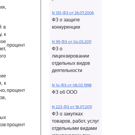
ия,
N 135-ФЗ от 26.07.2006
ФЗ о защите
й в
конкуренции
, к
ное
N 99-ФЗ от 04.05.2011
процент
ет,
ФЗ о
ого
лицензировании
отдельных видов
деятельности
ние
, к
N 14-ФЗ от 08.02.1998
но,
процент
ФЗ об ООО
ов,
N 223-ФЗ от 18.07.2011
ФЗ о закупках
ных
товаров, работ, услуг
ков
процент
отдельными видами