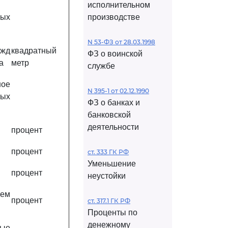
исполнительном
ных
производстве
N 53-ФЗ от 28.03.1998
ужд
квадратный
ФЗ о воинской
а
метр
службе
ное
N 395-1 от 02.12.1990
ных
ФЗ о банках и
банковской
деятельности
процент
процент
ст. 333 ГК РФ
Уменьшение
процент
неустойки
щем
процент
ст. 317.1 ГК РФ
Проценты по
денежному
ные