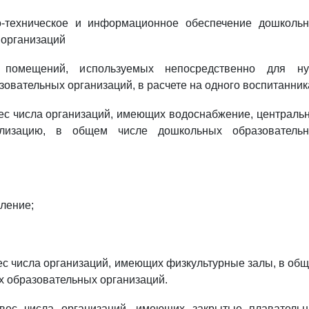
о-техническое и информационное обеспечение дошколь
 организаций
 помещений, используемых непосредственно для н
овательных организаций, в расчете на одного воспитанник
вес числа организаций, имеющих водоснабжение, централь
ализацию, в общем числе дошкольных образователь
ление;
вес числа организаций, имеющих физкультурные залы, в об
х образовательных организаций.
 вес числа организаций, имеющих закрытые плаватель