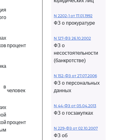
юридических лиц
ия
N 2202-1 от 17.01.1992
ого
ФЗ о прокуратуре
ах
N 127-ФЗ 26.10.2002
ков
процент
ФЗ о
несостоятельности
(банкротстве)
нка
N 152-ФЗ от 27.07.2006
ФЗ о персональных
я в
человек
данных
N 44-ФЗ от 05.04.2013
ких
ФЗ о госзакупках
ной
кой
процент
N 229-ФЗ от 02.10.2007
ным
ФЗ об