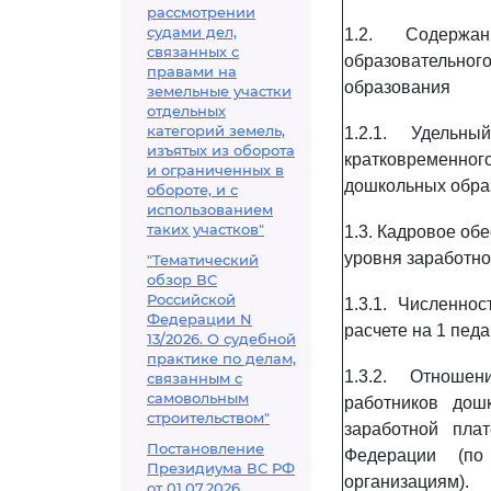
рассмотрении
судами дел,
1.2. Содержа
связанных с
образовательно
правами на
образования
земельные участки
отдельных
категорий земель,
1.2.1. Удельн
изъятых из оборота
кратковременн
и ограниченных в
дошкольных обра
обороте, и с
использованием
таких участков"
1.3. Кадровое об
уровня заработно
"Тематический
обзор ВС
Российской
1.3.1. Численно
Федерации N
расчете на 1 педа
13/2026. О судебной
практике по делам,
1.3.2. Отношен
связанным с
самовольным
работников дош
строительством"
заработной пла
Постановление
Федерации (по
Президиума ВС РФ
организациям).
от 01.07.2026