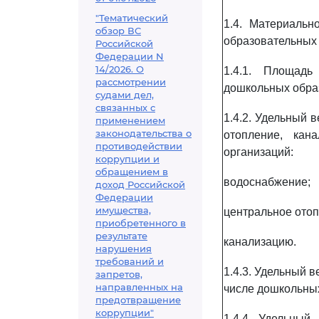
"Тематический
1.4. Материальн
обзор ВС
образовательных
Российской
Федерации N
14/2026. О
1.4.1. Площадь
рассмотрении
дошкольных образ
судами дел,
связанных с
1.4.2. Удельный 
применением
законодательства о
отопление, кан
противодействии
организаций:
коррупции и
обращением в
водоснабжение;
доход Российской
Федерации
имущества,
центральное отоп
приобретенного в
результате
канализацию.
нарушения
требований и
1.4.3. Удельный 
запретов,
направленных на
числе дошкольны
предотвращение
коррупции"
1.4.4. Удельный