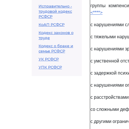
группы компенси
Исправительно -
трудовой кодекс
<****>
РСФСР
КоАП РСФСР
с нарушениями сл
Кодекс законов о
с тяжелыми нару
труде
Кодекс о браке и
с нарушениями з
семье РСФСР
УК РСФСР
с умственной отс
УПК РСФСР
с задержкой псих
с нарушениями оп
с расстройствами
со сложными деф
с другими огран