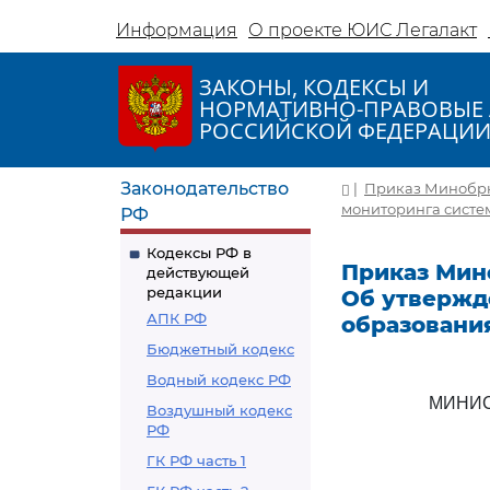
Информация
О проекте ЮИС Легалакт
ЗАКОНЫ, КОДЕКСЫ И
НОРМАТИВНО-ПРАВОВЫЕ 
РОССИЙСКОЙ ФЕДЕРАЦИ
Законодательство
|
Приказ Минобрнау
мониторинга систем
РФ
Кодексы РФ в
Приказ Миноб
действующей
редакции
Об утвержд
АПК РФ
образовани
Бюджетный кодекс
Водный кодекс РФ
МИНИС
Воздушный кодекс
РФ
ГК РФ часть 1