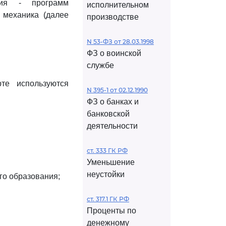
ния - программ
исполнительном
 механика (далее
производстве
N 53-ФЗ от 28.03.1998
ФЗ о воинской
службе
те используются
N 395-1 от 02.12.1990
ФЗ о банках и
банковской
деятельности
ст. 333 ГК РФ
Уменьшение
неустойки
го образования;
ст. 317.1 ГК РФ
Проценты по
денежному