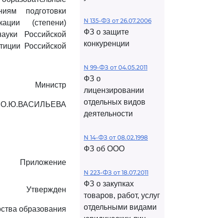
иям подготовки
N 135-ФЗ от 26.07.2006
ации (степени)
ФЗ о защите
ауки Российской
конкуренции
тиции Российской
N 99-ФЗ от 04.05.2011
ФЗ о
Министр
лицензировании
отдельных видов
О.Ю.ВАСИЛЬЕВА
деятельности
N 14-ФЗ от 08.02.1998
ФЗ об ООО
Приложение
N 223-ФЗ от 18.07.2011
ФЗ о закупках
Утвержден
товаров, работ, услуг
отдельными видами
ства образования