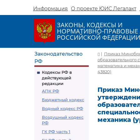
Информация
О проекте ЮИС Легалакт
ЗАКОНЫ, КОДЕКСЫ И
НОРМАТИВНО-ПРАВОВЫЕ 
РОССИЙСКОЙ ФЕДЕРАЦИ
Законодательство
|
Приказ Минобрна
образовательного с
РФ
математика и механ
43820)
Кодексы РФ в
действующей
редакции
Приказ Мино
АПК РФ
утверждени
Бюджетный кодекс
образовате
Водный кодекс РФ
специально
Воздушный кодекс
механика (у
РФ
ГК РФ часть 1