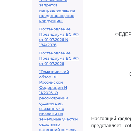
запретов,
направленных на
предотвращение
коррупции"
Постановление
Президиума ВС РФ
ФЕДЕР
от 01.07.2026 N
18А/2026
Постановление
Президиума ВС РФ
от 01.07.2026
"Тематический
обзор ВС
Российской
Федерации N
11/2026. О
рассмотрении
судами дел,
связанных с
правами на
Настоящий федер
земельные участки
отдельных
представляет со
категорий земель,