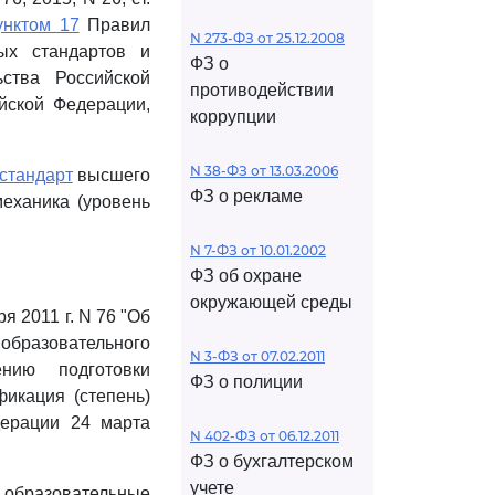
унктом 17
Правил
N 273-ФЗ от 25.12.2008
ных стандартов и
ФЗ о
ства Российской
противодействии
ийской Федерации,
коррупции
N 38-ФЗ от 13.03.2006
стандарт
высшего
ФЗ о рекламе
еханика (уровень
N 7-ФЗ от 10.01.2002
ФЗ об охране
окружающей среды
 2011 г. N 76 "Об
образовательного
N 3-ФЗ от 07.02.2011
нию подготовки
ФЗ о полиции
икация (степень)
дерации 24 марта
N 402-ФЗ от 06.12.2011
ФЗ о бухгалтерском
учете
 образовательные