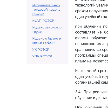
Исправительно -
технологий увелич
трудовой кодекс
сроком получения
РСФСР
один учебный год 
КоАП РСФСР
при обучении по
Кодекс законов о
труде
составляет не б
формы обучения
Кодекс о браке и
семье РСФСР
возможностями з
УК РСФСР
сравнению со ср
программы специ
УПК РСФСР
плану, не может с
Конкретный срок
один учебный год
организацией сам
3.4. При реализ
обучение и диста
При обучении л