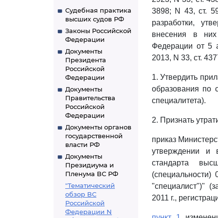
Судебная практика
3898; N 43, ст. 5
высших судов РФ
разработки, утв
Законы Российской
внесения в них
Федерации
Федерации от 5 а
Документы
2013, N 33, ст. 437
Президента
Российской
1. Утвердить пр
Федерации
образования по 
Документы
Правительства
специалитета).
Российской
Федерации
2. Признать утра
Документы органов
государственной
приказ Министерст
власти РФ
утверждении и в
Документы
стандарта выс
Президиума и
Пленума ВС РФ
(специальности)
"Тематический
"специалист")" 
обзор ВС
2011 г., регистра
Российской
Федерации N
пункт 1
изменени