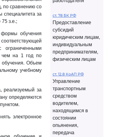
работодателя
д, по сравнению со
ы специалитета за
ст. 78 БК РФ
75 з.е.;
Предоставление
субсидий
т формы обучения
юридическим лицам,
 соответствующей
индивидуальным
с ограниченными
предпринимателям,
 чем на 1 год по
физическим лицам
 обучения. Объем
альному учебному
ст. 12.8 КоАП РФ
Управление
транспортным
, реализуемый за
средством
лану определяются
водителем,
пунктом.
находящимся в
нять электронное
состоянии
опьянения,
передача
нное обучение и