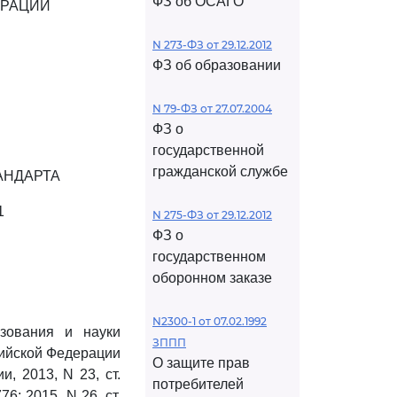
ФЗ об ОСАГО
ЕРАЦИИ
N 273-ФЗ от 29.12.2012
ФЗ об образовании
N 79-ФЗ от 27.07.2004
ФЗ о
государственной
гражданской службе
АНДАРТА
1
N 275-ФЗ от 29.12.2012
ФЗ о
государственном
оборонном заказе
N2300-1 от 07.02.1992
зования и науки
ЗППП
сийской Федерации
О защите прав
, 2013, N 23, ст.
потребителей
776; 2015, N 26, ст.