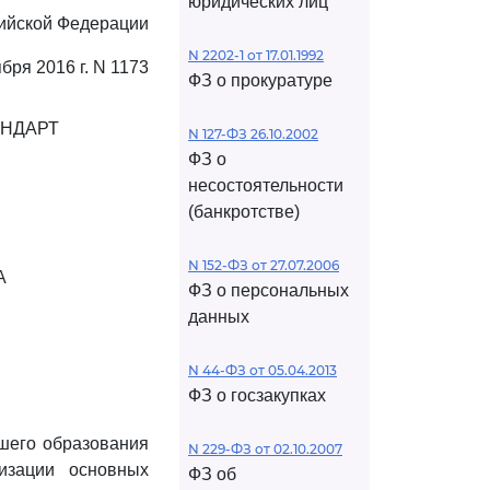
юридических лиц
сийской Федерации
N 2202-1 от 17.01.1992
ября 2016 г. N 1173
ФЗ о прокуратуре
АНДАРТ
N 127-ФЗ 26.10.2002
ФЗ о
несостоятельности
(банкротстве)
N 152-ФЗ от 27.07.2006
А
ФЗ о персональных
данных
N 44-ФЗ от 05.04.2013
ФЗ о госзакупках
шего образования
N 229-ФЗ от 02.10.2007
лизации основных
ФЗ об