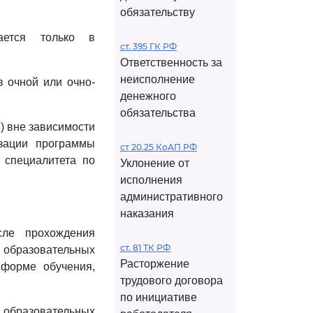
обязательству
ается только в
ст. 395 ГК РФ
Ответственность за
неисполнение
в очной или очно-
денежного
обязательства
) вне зависимости
зации программы
ст 20.25 КоАП РФ
 специалитета по
Уклонение от
исполнения
административного
наказания
сле прохождения
ст. 81 ТК РФ
 образовательных
Расторжение
 форме обучения,
трудового договора
по инициативе
образовательных