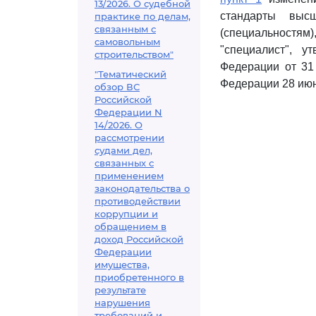
13/2026. О судебной
стандарты выс
практике по делам,
связанным с
(специальност
самовольным
"специалист", 
строительством"
Федерации от 31
"Тематический
Федерации 28 июня
обзор ВС
Российской
Федерации N
14/2026. О
рассмотрении
судами дел,
связанных с
применением
законодательства о
противодействии
коррупции и
обращением в
доход Российской
Федерации
имущества,
приобретенного в
результате
нарушения
требований и