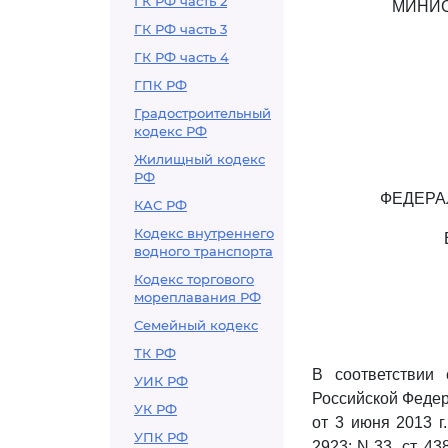
ГК РФ часть 2
МИНИС
ГК РФ часть 3
ГК РФ часть 4
ГПК РФ
Градостроительный
кодекс РФ
Жилищный кодекс
РФ
ФЕДЕРА
КАС РФ
Кодекс внутреннего
водного транспорта
Кодекс торгового
мореплавания РФ
Семейный кодекс
ТК РФ
В соответствии
УИК РФ
Российской Федер
УК РФ
от 3 июня 2013 г
УПК РФ
2923; N 33, ст. 438