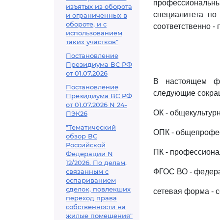
профессиональ
изъятых из оборота
специалитета по
и ограниченных в
обороте, и с
соответственно - 
использованием
таких участков"
Постановление
Президиума ВС РФ
от 01.07.2026
В настоящем фе
Постановление
следующие сокра
Президиума ВС РФ
от 01.07.2026 N 24-
ОК - общекультур
ПЭК26
"Тематический
ОПК - общепрофе
обзор ВС
Российской
ПК - профессиона
Федерации N
12/2026. По делам,
связанным с
ФГОС ВО - федера
оспариванием
сделок, повлекших
сетевая форма - 
переход права
собственности на
жилые помещения"