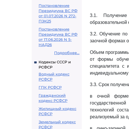
Постановление
Президиума ВС РФ
3.1. Получени
от 01.07.2026 N 272-
ПЭК25
образовательной 
Постановление
3.2. Обучение по
Президиума ВС РФ
от 17.06.2026 N 5-
заочной формах о
НАД26
Объем программы с
Подробнее...
от формы обуче
Кодексы СССР и
специалитета с 
РСФСР
индивидуальному 
Водный кодекс
РСФСР
3.3. Срок получе
ГПК РСФСР
Гражданский
в очной форме 
кодекс РСФСР
государственной
Жилищный кодекс
технологий сост
РСФСР
реализуемый за од
Земельный кодекс
РСФСР
в очно-заочной