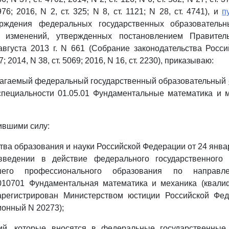
976; 2016, N 2, ст. 325; N 8, ст. 1121; N 28, ст. 4741), и
п
ерждения федеральных государственных образователь
 изменений, утвержденных постановлением Правитель
вгуста 2013 г. N 661 (Собрание законодательства Росс
7; 2014, N 38, ст. 5069; 2016, N 16, ст. 2230), приказываю:
илагаемый федеральный государственный образовательный
специальности 01.05.01 Фундаментальные математика и м
тившими силу:
ва образования и науки Российской Федерации от 24 января
ведении в действие федерального государственного 
шего профессионального образования по направле
 010701 Фундаментальная математика и механика (квалиф
(зарегистрирован Министерством юстиции Российской Фе
ционный N 20273);
й, которые вносятся в федеральные государственные