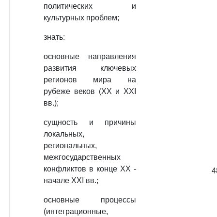
политических и
культурных проблем;
знать:
основные направления
развития ключевых
регионов мира на
рубеже веков (XX и XXI
вв.);
сущность и причины
локальных,
региональных,
межгосударственных
конфликтов в конце XX -
4
начале XXI вв.;
основные процессы
(интеграционные,