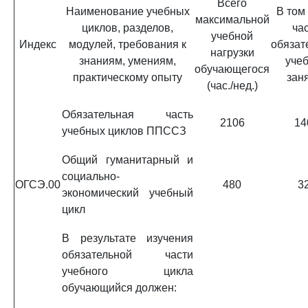
Всего
Наименование учебных
В том
максимальной
циклов, разделов,
ча
учебной
Индекс
модулей, требования к
обязат
нагрузки
знаниям, умениям,
уче
обучающегося
практическому опыту
зан
(час./нед.)
Обязательная часть
2106
14
учебных циклов ППССЗ
Общий гуманитарный и
социально-
ОГСЭ.00
480
3
экономический учебный
цикл
В результате изучения
обязательной части
учебного цикла
обучающийся должен: