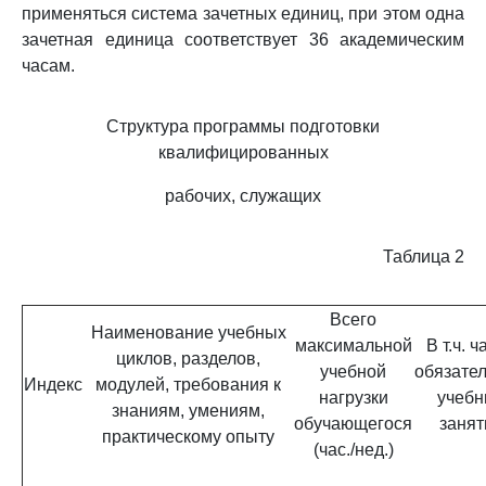
применяться система зачетных единиц, при этом одна
зачетная единица соответствует 36 академическим
часам.
Структура программы подготовки
квалифицированных
рабочих, служащих
Таблица 2
Всего
Наименование учебных
максимальной
В т.ч. ч
циклов, разделов,
учебной
обязате
Индекс
модулей, требования к
нагрузки
учебн
знаниям, умениям,
обучающегося
занят
практическому опыту
(час./нед.)