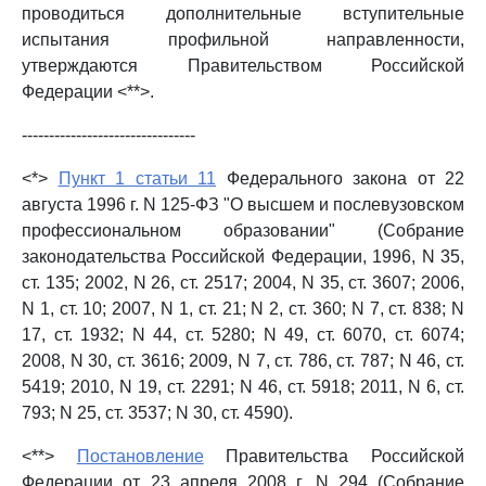
проводиться дополнительные вступительные
испытания профильной направленности,
утверждаются Правительством Российской
Федерации <**>.
--------------------------------
<*>
Пункт 1 статьи 11
Федерального закона от 22
августа 1996 г. N 125-ФЗ "О высшем и послевузовском
профессиональном образовании" (Собрание
законодательства Российской Федерации, 1996, N 35,
ст. 135; 2002, N 26, ст. 2517; 2004, N 35, ст. 3607; 2006,
N 1, ст. 10; 2007, N 1, ст. 21; N 2, ст. 360; N 7, ст. 838; N
17, ст. 1932; N 44, ст. 5280; N 49, ст. 6070, ст. 6074;
2008, N 30, ст. 3616; 2009, N 7, ст. 786, ст. 787; N 46, ст.
5419; 2010, N 19, ст. 2291; N 46, ст. 5918; 2011, N 6, ст.
793; N 25, ст. 3537; N 30, ст. 4590).
<**>
Постановление
Правительства Российской
Федерации от 23 апреля 2008 г. N 294 (Собрание