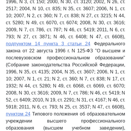
1996, N 3, ст. 150; 2000, N 30, ст. 3120; 2002, N 26, ст.
2517; 2004, N 10, ст. 835; N 35, ст. 3607; 2006, N 1, ст.
10; 2007, N 2, ст. 360; N 7, ст. 838; N 27, ст. 3215; N 44,
ст. 5280; N 49, ст. 6070, ст. 6074; 2008, N 30, ст. 3616;
2009, N 7, ст. 786, ст. 787; N 46, ст. 5419; 2011, N 6, ст.
793; N 27, ст. 3871; N 46, ст. 6408; N 47, ст. 6608),
подпунктом 14 пункта 3 статьи 24
Федерального
закона от 22 августа 1996 г. N 125-ФЗ "О высшем и
послевузовском профессиональном образовании"
(Собрание законодательства Российской Федерации,
1996, N 35, ст. 4135; 2004, N 35, ст. 3607; 2006, N 1, ст.
10; 2007, N 1, ст. 21; N 2, ст. 360; N 7, ст. 838; N 17, ст.
1932; N 44, ст. 5280; N 49, ст. 6068, ст. 6069, ст. 6070;
2008, N 30, ст. 3616; 2009, N 7, ст. 786; N 46, ст. 5419; N
52, ст. 6409; 2010, N 19, ст. 2291; N 31, ст. 4167; N 46, ст.
5918; 2011, N 6, ст. 793; N 25, ст. 3537; N 47, ст. 6608),
пунктом 24
Типового положения об образовательном
учреждении высшего профессионального
образования (высшем учебном заведении),