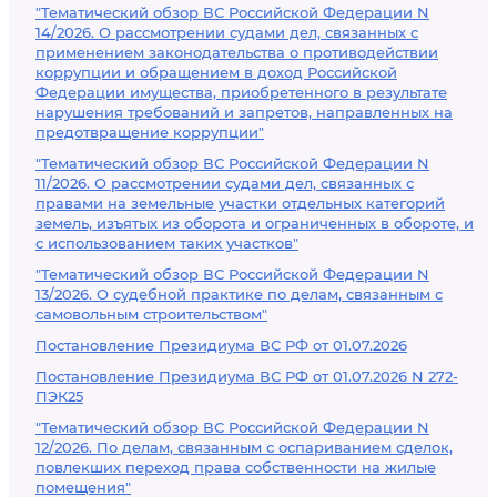
"Тематический обзор ВС Российской Федерации N
14/2026. О рассмотрении судами дел, связанных с
применением законодательства о противодействии
коррупции и обращением в доход Российской
Федерации имущества, приобретенного в результате
нарушения требований и запретов, направленных на
предотвращение коррупции"
"Тематический обзор ВС Российской Федерации N
11/2026. О рассмотрении судами дел, связанных с
правами на земельные участки отдельных категорий
земель, изъятых из оборота и ограниченных в обороте, и
с использованием таких участков"
"Тематический обзор ВС Российской Федерации N
13/2026. О судебной практике по делам, связанным с
самовольным строительством"
Постановление Президиума ВС РФ от 01.07.2026
Постановление Президиума ВС РФ от 01.07.2026 N 272-
ПЭК25
"Тематический обзор ВС Российской Федерации N
12/2026. По делам, связанным с оспариванием сделок,
повлекших переход права собственности на жилые
помещения"