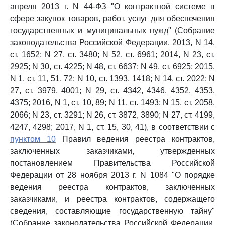
апреля 2013 г. N 44-ФЗ "О контрактной системе в
сфере закупок товаров, работ, услуг для обеспечения
государственных и муниципальных нужд" (Собрание
законодательства Российской Федерации, 2013, N 14,
ст. 1652; N 27, ст. 3480; N 52, ст. 6961; 2014, N 23, ст.
2925; N 30, ст. 4225; N 48, ст. 6637; N 49, ст. 6925; 2015,
N 1, ст. 11, 51, 72; N 10, ст. 1393, 1418; N 14, ст. 2022; N
27, ст. 3979, 4001; N 29, ст. 4342, 4346, 4352, 4353,
4375; 2016, N 1, ст. 10, 89; N 11, ст. 1493; N 15, ст. 2058,
2066; N 23, ст. 3291; N 26, ст. 3872, 3890; N 27, ст. 4199,
4247, 4298; 2017, N 1, ст. 15, 30, 41), в соответствии с
пунктом 10
Правил ведения реестра контрактов,
заключенных заказчиками, утвержденных
постановлением Правительства Российской
Федерации от 28 ноября 2013 г. N 1084 "О порядке
ведения реестра контрактов, заключенных
заказчиками, и реестра контрактов, содержащего
сведения, составляющие государственную тайну"
(Собрание законодательства Российской Федерации,