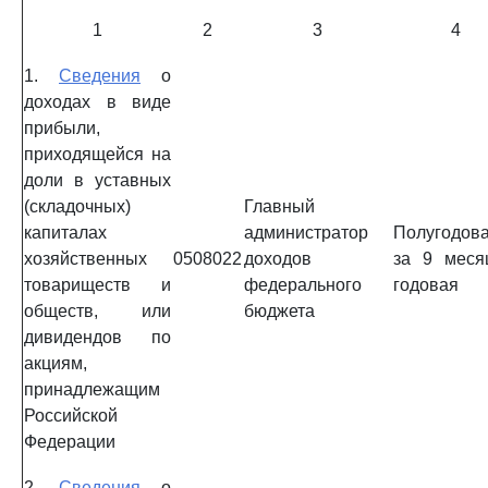
1
2
3
4
1.
Сведения
о
доходах в виде
прибыли,
приходящейся на
доли в уставных
(складочных)
Главный
капиталах
администратор
Полугодова
хозяйственных
0508022
доходов
за 9 меся
товариществ и
федерального
годовая
обществ, или
бюджета
дивидендов по
акциям,
принадлежащим
Российской
Федерации
2.
Сведения
о