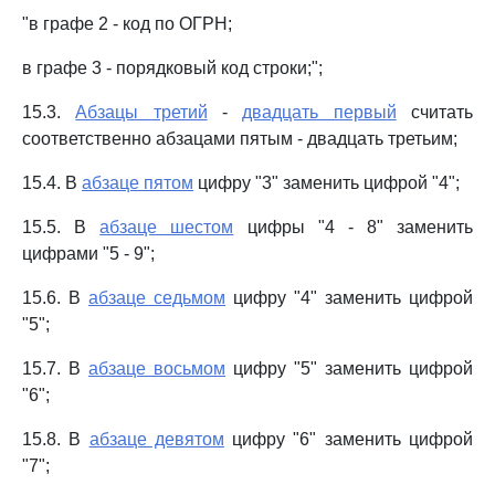
"в графе 2 - код по ОГРН;
в графе 3 - порядковый код строки;";
15.3.
Абзацы третий
-
двадцать первый
считать
соответственно абзацами пятым - двадцать третьим;
15.4. В
абзаце пятом
цифру "3" заменить цифрой "4";
15.5. В
абзаце шестом
цифры "4 - 8" заменить
цифрами "5 - 9";
15.6. В
абзаце седьмом
цифру "4" заменить цифрой
"5";
15.7. В
абзаце восьмом
цифру "5" заменить цифрой
"6";
15.8. В
абзаце девятом
цифру "6" заменить цифрой
"7";