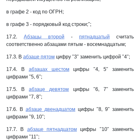
в графе 2 - код по ОГРН;
в графе 3 - порядковый код строки;";
17.2.
Абзацы второй
-
пятнадцатый
считать
соответственно абзацами пятым - восемнадцатым;
17.3. В
абзаце пятом
цифру "3" заменить цифрой "4";
17.4. В
абзацах шестом
цифры "4, 5" заменить
цифрами "5, 6";
17.5. В
абзаце девятом
цифры "6, 7" заменить
цифрами "7, 8";
17.6. В
абзаце двенадцатом
цифры "8, 9" заменить
цифрами "9, 10";
17.7. В
абзаце пятнадцатом
цифры "10" заменить
цифрами "11";