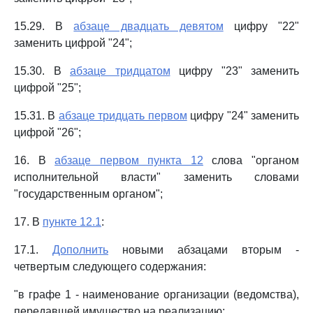
15.29. В
абзаце двадцать девятом
цифру "22"
заменить цифрой "24";
15.30. В
абзаце тридцатом
цифру "23" заменить
цифрой "25";
15.31. В
абзаце тридцать первом
цифру "24" заменить
цифрой "26";
16. В
абзаце первом пункта 12
слова "органом
исполнительной власти" заменить словами
"государственным органом";
17. В
пункте 12.1
:
17.1.
Дополнить
новыми абзацами вторым -
четвертым следующего содержания:
"в графе 1 - наименование организации (ведомства),
передавшей имущество на реализацию;