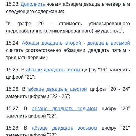
15.23.
Дополнить
новым абзацем двадцать четвертым
следующего содержания:
"в графе 20 - стоимость утилизированного
(переработанного, ликвидированного) имущества;";
15.24.
Абзацы двадцать второй
-
двадцать восьмой
считать соответственно абзацами двадцать пятым -
тридцать первым;
15.25. В
абзаце двадцать пятом
цифру "19" заменить
цифрой "21";
15.26. В
абзаце двадцать шестом
цифры "20 - 24"
заменить цифрами "22 - 26";
15.27. В
абзаце двадцать седьмом
цифру "20"
заменить цифрой "22";
15.28. В
абзаце двадцать восьмом
цифру "21"
заменить цифрой "23";