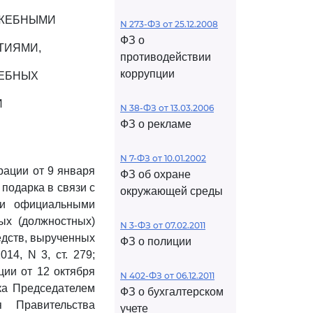
УЖЕБНЫМИ
N 273-ФЗ от 25.12.2008
ФЗ о
ТИЯМИ,
противодействии
коррупции
ЖЕБНЫХ
И
N 38-ФЗ от 13.03.2006
ФЗ о рекламе
N 7-ФЗ от 10.01.2002
ации от 9 января
ФЗ об охране
подарка в связи с
окружающей среды
ми официальными
ых (должностных)
N 3-ФЗ от 07.02.2011
едств, вырученных
ФЗ о полиции
14, N 3, ст. 279;
ии от 12 октября
N 402-ФЗ от 06.12.2011
ка Председателем
ФЗ о бухгалтерском
я Правительства
учете