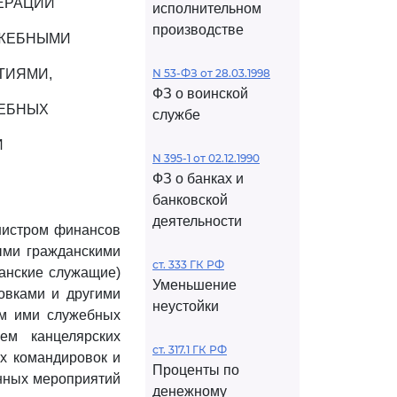
ЕРАЦИИ
исполнительном
производстве
УЖЕБНЫМИ
ТИЯМИ,
N 53-ФЗ от 28.03.1998
ФЗ о воинской
ЖЕБНЫХ
службе
И
N 395-1 от 02.12.1990
ФЗ о банках и
банковской
деятельности
нистром финансов
ыми гражданскими
ст. 333 ГК РФ
анские служащие)
Уменьшение
овками и другими
неустойки
ем ими служебных
ем канцелярских
ст. 317.1 ГК РФ
х командировок и
Проценты по
нных мероприятий
денежному