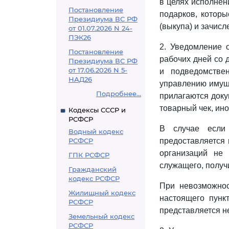
в целях исполнен
Постановление
подарков, которы
Президиума ВС РФ
(выкупа) и зачисл
от 01.07.2026 N 24-
ПЭК26
2. Уведомление 
Постановление
рабочих дней со 
Президиума ВС РФ
от 17.06.2026 N 5-
и подведомстве
НАД26
управлению имущ
Подробнее...
прилагаются доку
товарный чек, ино
Кодексы СССР и
РСФСР
В случае если
Водный кодекс
РСФСР
предоставляется
организаций не
ГПК РСФСР
служащего, получ
Гражданский
кодекс РСФСР
При невозможнос
Жилищный кодекс
настоящего пунк
РСФСР
представляется н
Земельный кодекс
РСФСР