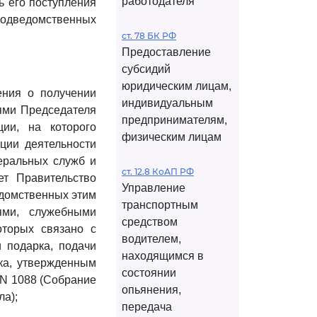
работодателя
ь его поступления
подведомственных
ст. 78 БК РФ
Предоставление
субсидий
юридическим лицам,
ния о получении
индивидуальным
ями Председателя
предпринимателям,
ии, на которого
физическим лицам
ции деятельности
еральных служб и
ст. 12.8 КоАП РФ
ет Правительство
Управление
едомственных этим
транспортным
ями, служебными
средством
оторых связано с
водителем,
 подарка, подачи
находящимся в
ка, утвержденным
состоянии
 N 1088 (Собрание
опьянения,
ла);
передача