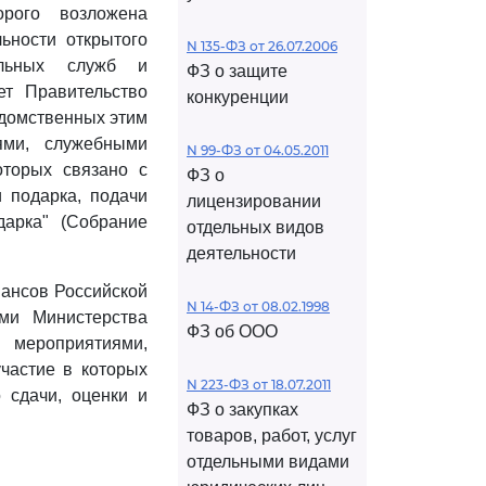
орого возложена
ьности открытого
N 135-ФЗ от 26.07.2006
альных служб и
ФЗ о защите
ет Правительство
конкуренции
едомственных этим
ями, служебными
N 99-ФЗ от 04.05.2011
оторых связано с
ФЗ о
 подарка, подачи
лицензировании
дарка" (Собрание
отдельных видов
деятельности
ансов Российской
N 14-ФЗ от 08.02.1998
ми Министерства
ФЗ об ООО
 мероприятиями,
частие в которых
N 223-ФЗ от 18.07.2011
 сдачи, оценки и
ФЗ о закупках
товаров, работ, услуг
отдельными видами