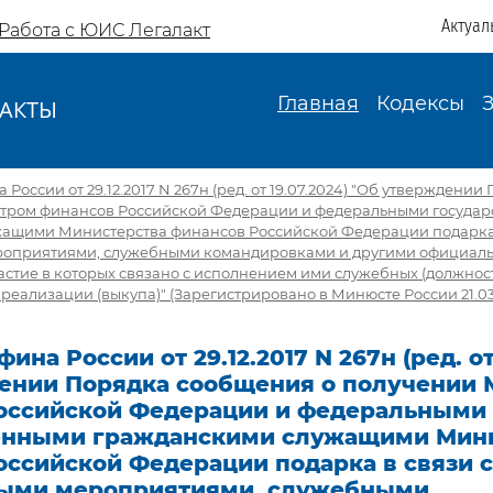
Актуал
Работа с ЮИС Легалакт
Главная
Кодексы
АКТЫ
И
России от 29.12.2017 N 267н (ред. от 19.07.2024) "Об утверждени
тром финансов Российской Федерации и федеральными госуда
ащими Министерства финансов Российской Федерации подарка 
роприятиями, служебными командировками и другими официал
стие в которых связано с исполнением ими служебных (должнос
 реализации (выкупа)" (Зарегистрировано в Минюсте России 21.03
на России от 29.12.2017 N 267н (ред. от
ении Порядка сообщения о получении
оссийской Федерации и федеральными
енными гражданскими служащими Мин
оссийской Федерации подарка в связи с
ыми мероприятиями, служебными