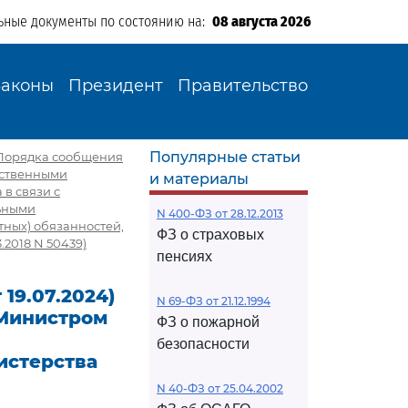
ьные документы по состоянию на:
08 августа 2026
Законы
Президент
Правительство
Популярные статьи
и Порядка сообщения
рственными
и материалы
в связи с
ьными
N 400-ФЗ от 28.12.2013
тных) обязанностей,
ФЗ о страховых
.2018 N 50439)
пенсиях
 19.07.2024)
N 69-ФЗ от 21.12.1994
 Министром
ФЗ о пожарной
безопасности
истерства
N 40-ФЗ от 25.04.2002