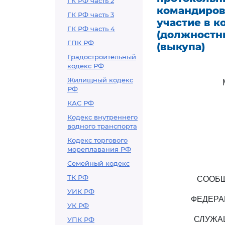
ГК РФ часть 2
командиров
ГК РФ часть 3
участие в 
ГК РФ часть 4
(должностны
ГПК РФ
(выкупа)
Градостроительный
кодекс РФ
Жилищный кодекс
РФ
КАС РФ
Кодекс внутреннего
водного транспорта
Кодекс торгового
мореплавания РФ
Семейный кодекс
ТК РФ
СООБЩ
УИК РФ
ФЕДЕРА
УК РФ
СЛУЖА
УПК РФ