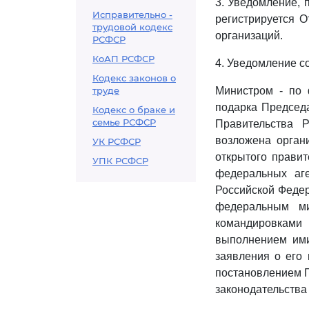
3. Уведомление, 
Исправительно -
регистрируется 
трудовой кодекс
организаций.
РСФСР
КоАП РСФСР
4. Уведомление со
Кодекс законов о
труде
Министром - по
подарка Председ
Кодекс о браке и
семье РСФСР
Правительства 
возложена орган
УК РСФСР
открытого прави
УПК РСФСР
федеральных аге
Российской Федер
федеральным ми
командировками 
выполнением ими
заявления о его
постановлением П
законодательства 