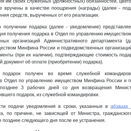
ия им своих служебных (должностных) обязанностей, цвето
е вручены в качестве поощрения (награды) (далее - под
ения средств, вырученных от его реализации.
о получении подарка (далее - уведомление) представляе
дня получения подарка в Отдел по управлению имуществ
нных организаций Административного департамента (д
еством Минфина России и подведомственных организаций
менты (при их наличии), подтверждающие стоимость подар
й документ об оплате (приобретении) подарка).
 подарок получен во время служебной командировк
 в Отдел по управлению имуществом Минфина России и 
 позднее 3 рабочих дней со дня возвращения Министр
ившего подарок, из служебной командировки.
ти подачи уведомления в сроки, указанные в
абзацах
та, по причине, не зависящей от Министра, гражданског
е позднее следующего дня после ее устранения.