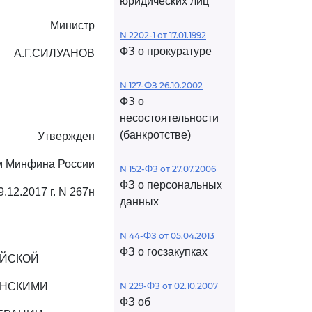
юридических лиц
Министр
N 2202-1 от 17.01.1992
ФЗ о прокуратуре
А.Г.СИЛУАНОВ
N 127-ФЗ 26.10.2002
ФЗ о
несостоятельности
(банкротстве)
Утвержден
м Минфина России
N 152-ФЗ от 27.07.2006
ФЗ о персональных
9.12.2017 г. N 267н
данных
N 44-ФЗ от 05.04.2013
ФЗ о госзакупках
ИЙСКОЙ
АНСКИМИ
N 229-ФЗ от 02.10.2007
ФЗ об