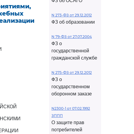
ФЗ об ОСАГО
иятиями,
ужебных
N 273-ФЗ от 29.12.2012
реализации
ФЗ об образовании
N 79-ФЗ от 27.07.2004
ФЗ о
И
государственной
гражданской службе
N 275-ФЗ от 29.12.2012
ФЗ о
государственном
оборонном заказе
ИЙСКОЙ
N2300-1 от 07.02.1992
ЗППП
АНСКИМИ
О защите прав
потребителей
ЕРАЦИИ