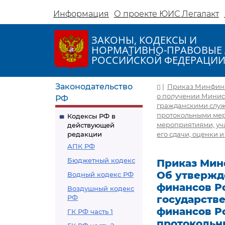
Информация
О проекте ЮИС Легалакт
ЗАКОНЫ, КОДЕКСЫ И
НОРМАТИВНО-ПРАВОВЫЕ 
РОССИЙСКОЙ ФЕДЕРАЦИ
Законодательство
|
Приказ Минфина 
о получении Минис
РФ
гражданскими служ
протокольными ме
Кодексы РФ в
мероприятиями, уча
действующей
редакции
его сдачи, оценки и
АПК РФ
Бюджетный кодекс
Приказ Минфи
Об утвержд
Водный кодекс РФ
финансов Р
Воздушный кодекс
РФ
государств
финансов Р
ГК РФ часть 1
протокольн