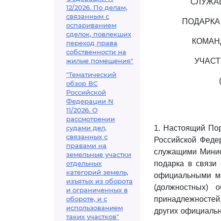
СЛУЖА
12/2026. По делам,
связанным с
ПОДАРКА
оспариванием
сделок, повлекших
КОМАН
переход права
собственности на
жилые помещения"
УЧАСТ
"Тематический
обзор ВС
Российской
Федерации N
11/2026. О
рассмотрении
судами дел,
1. Настоящий По
связанных с
Российской Феде
правами на
служащими Минис
земельные участки
отдельных
подарка в связи
категорий земель,
официальными ме
изъятых из оборота
(должностных) 
и ограниченных в
обороте, и с
принадлежностей
использованием
других официаль
таких участков"