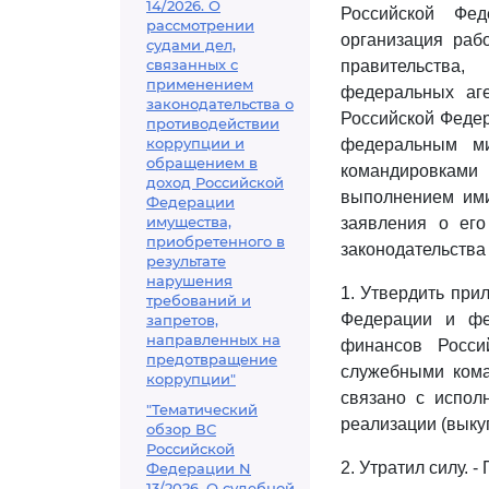
14/2026. О
Российской Фед
рассмотрении
организация раб
судами дел,
связанных с
правительства
применением
федеральных аге
законодательства о
Российской Федер
противодействии
коррупции и
федеральным ми
обращением в
командировками 
доход Российской
выполнением ими
Федерации
имущества,
заявления о его
приобретенного в
законодательства 
результате
нарушения
1. Утвердить пр
требований и
Федерации и фе
запретов,
направленных на
финансов Росси
предотвращение
служебными кома
коррупции"
связано с испол
"Тематический
реализации (выкуп
обзор ВС
Российской
2. Утратил силу. 
Федерации N
13/2026. О судебной