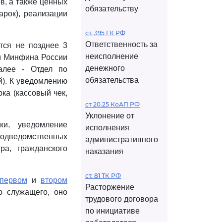
в, а также ценных
обязательству
арок), реализации
ст. 395 ГК РФ
Ответственность за
тся не позднее 3
неисполнение
ом Минфина России
денежного
алее - Отдел по
обязательства
). К уведомлению
ка (кассовый чек,
ст 20.25 КоАП РФ
Уклонение от
и, уведомление
исполнения
подведомственных
административного
а, гражданского
наказания
ст. 81 ТК РФ
 первом
и
втором
Расторжение
о служащего, оно
трудового договора
по инициативе