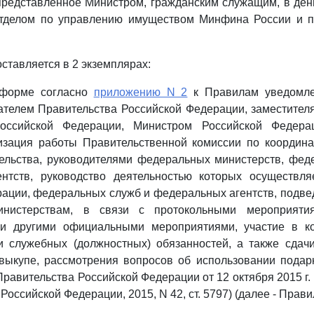
представленное Министром, гражданским служащим, в ден
Отделом по управлению имуществом Минфина России и 
ставляется в 2 экземплярах:
 форме согласно
приложению N 2
к Правилам уведомле
ателем Правительства Российской Федерации, заместител
Российской Федерации, Министром Российской Федерац
изация работы Правительственной комиссии по координа
тельства, руководителями федеральных министерств, фед
нтств, руководство деятельностью которых осуществля
ации, федеральных служб и федеральных агентств, подв
нистерствам, в связи с протокольными мероприяти
и другими официальными мероприятиями, участие в к
 служебных (должностных) обязанностей, а также сдачи
 выкупе, рассмотрения вопросов об использовании подар
равительства Российской Федерации от 12 октября 2015 г.
Российской Федерации, 2015, N 42, ст. 5797) (далее - Прави