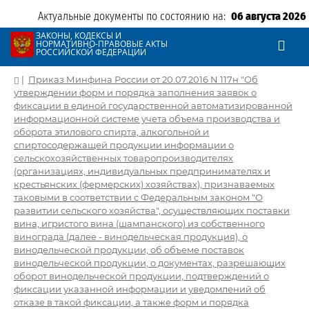
Актуальные документы по состоянию на:
06 августа 2026
ЗАКОНЫ, КОДЕКСЫ И
НОРМАТИВНО-ПРАВОВЫЕ АКТЫ
РОССИЙСКОЙ ФЕДЕРАЦИИ
|
Приказ Минфина России от 20.07.2016 N 117н "Об
утверждении форм и порядка заполнения заявок о
фиксации в единой государственной автоматизированной
информационной системе учета объема производства и
оборота этилового спирта, алкогольной и
спиртосодержащей продукции информации о
сельскохозяйственных товаропроизводителях
(организациях, индивидуальных предпринимателях и
крестьянских (фермерских) хозяйствах), признаваемых
таковыми в соответствии с Федеральным законом "О
развитии сельского хозяйства", осуществляющих поставки
вина, игристого вина (шампанского) из собственного
винограда (далее - винодельческая продукция), о
винодельческой продукции, об объеме поставок
винодельческой продукции, о документах, разрешающих
оборот винодельческой продукции, подтверждений о
фиксации указанной информации и уведомлений об
отказе в такой фиксации, а также форм и порядка