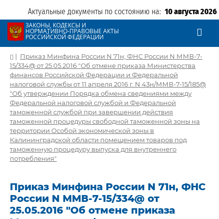
Актуальные документы по состоянию на:
10 августа 2026
ЗАКОНЫ, КОДЕКСЫ И
НОРМАТИВНО-ПРАВОВЫЕ АКТЫ
РОССИЙСКОЙ ФЕДЕРАЦИИ
|
Приказ Минфина России N 71н, ФНС России N ММВ-7-
15/334@ от 25.05.2016 "Об отмене приказа Министерства
финансов Российской Федерации и Федеральной
налоговой службы от 11 апреля 2016 г. N 43н/ММВ-7-15/185@
"Об утверждении Порядка обмена сведениями между
Федеральной налоговой службой и Федеральной
таможенной службой при завершении действия
таможенной процедуры свободной таможенной зоны на
территории Особой экономической зоны в
Калининградской области помещением товаров под
таможенную процедуру выпуска для внутреннего
потребления"
Приказ Минфина России N 71н, ФНС
России N ММВ-7-15/334@ от
25.05.2016 "Об отмене приказа