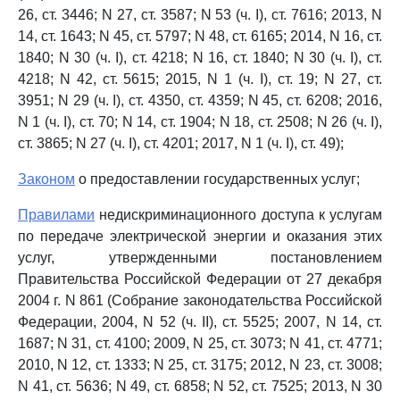
26, ст. 3446; N 27, ст. 3587; N 53 (ч. I), ст. 7616; 2013, N
14, ст. 1643; N 45, ст. 5797; N 48, ст. 6165; 2014, N 16, ст.
1840; N 30 (ч. I), ст. 4218; N 16, ст. 1840; N 30 (ч. I), ст.
4218; N 42, ст. 5615; 2015, N 1 (ч. I), ст. 19; N 27, ст.
3951; N 29 (ч. I), ст. 4350, ст. 4359; N 45, ст. 6208; 2016,
N 1 (ч. I), ст. 70; N 14, ст. 1904; N 18, ст. 2508; N 26 (ч. I),
ст. 3865; N 27 (ч. I), ст. 4201; 2017, N 1 (ч. I), ст. 49);
Законом
о предоставлении государственных услуг;
Правилами
недискриминационного доступа к услугам
по передаче электрической энергии и оказания этих
услуг, утвержденными постановлением
Правительства Российской Федерации от 27 декабря
2004 г. N 861 (Собрание законодательства Российской
Федерации, 2004, N 52 (ч. II), ст. 5525; 2007, N 14, ст.
1687; N 31, ст. 4100; 2009, N 25, ст. 3073; N 41, ст. 4771;
2010, N 12, ст. 1333; N 25, ст. 3175; 2012, N 23, ст. 3008;
N 41, ст. 5636; N 49, ст. 6858; N 52, ст. 7525; 2013, N 30