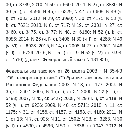
30, ст. 3739; 2010, N 50, ст. 6609; 2011, N 27, ст. 3880; N
30 (ч. I), ст. 4596; N 45, ст. 6329; N 47, ст. 6608; N 49 (ч.
I), ст. 7033; 2012, N 29, ст. 3990; N 30, ст. 4175; N 53 (ч.
I), ст. 7621; 2013, N 8, ст. 717; N 19, ст. 2331; N 27, ст.
3460, ст. 3475, ст. 3477; N 48, ст. 6160; N 52 (ч. I), ст.
6986; 2014, N 26 (ч. I), ст. 3406; N 30 (ч. I), ст. 4268; N 49
(ч. VI), ст. 6928; 2015, N 14, ст. 2008; N 27, ст. 3967; N 48
(ч. I), ст. 6724; 2016, N 1 (ч. I), ст. 19; N 52 (ч. V), ст. 7493,
ст. 7510) (далее - Федеральный закон N 181-ФЗ);
Федеральным законом от 26 марта 2003 г. N 35-ФЗ
"Об электроэнергетике" (Собрание законодательства
Российской Федерации, 2003, N 13, ст. 1177; 2004, N
35, ст. 3607; 2005, N 1 (ч. I), ст. 37; 2006, N 52 (ч. I), ст.
5498; 2007, N 45, ст. 5427; 2008, N 29 (ч. I), ст. 3418; N
52 (ч. I), ст. 6236; 2009, N 48, ст. 5711; 2010, N 11, ст.
1175; N 31, ст. 4156, ст. 4157, ст. 4158, ст. 4160; 2011, N
1, ст. 13; N 7, ст. 905; N 11, ст. 1502; N 23, ст. 3263, N 30
(ч. I), ст. 4590, ст. 4596; N 50, ст. 7336, ст. 7343; 2012, N