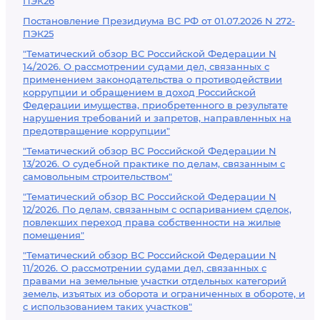
ПЭК26
Постановление Президиума ВС РФ от 01.07.2026 N 272-
ПЭК25
"Тематический обзор ВС Российской Федерации N
14/2026. О рассмотрении судами дел, связанных с
применением законодательства о противодействии
коррупции и обращением в доход Российской
Федерации имущества, приобретенного в результате
нарушения требований и запретов, направленных на
предотвращение коррупции"
"Тематический обзор ВС Российской Федерации N
13/2026. О судебной практике по делам, связанным с
самовольным строительством"
"Тематический обзор ВС Российской Федерации N
12/2026. По делам, связанным с оспариванием сделок,
повлекших переход права собственности на жилые
помещения"
"Тематический обзор ВС Российской Федерации N
11/2026. О рассмотрении судами дел, связанных с
правами на земельные участки отдельных категорий
земель, изъятых из оборота и ограниченных в обороте, и
с использованием таких участков"