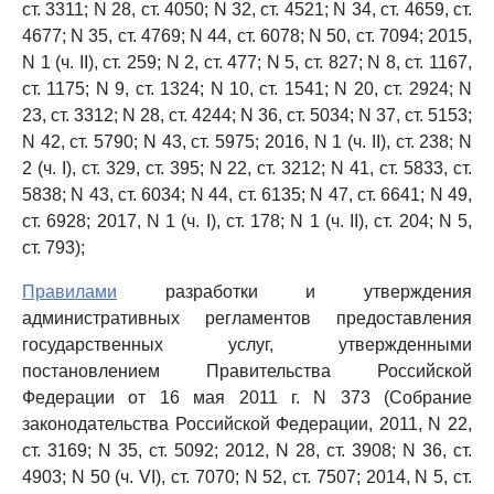
ст. 3311; N 28, ст. 4050; N 32, ст. 4521; N 34, ст. 4659, ст.
4677; N 35, ст. 4769; N 44, ст. 6078; N 50, ст. 7094; 2015,
N 1 (ч. II), ст. 259; N 2, ст. 477; N 5, ст. 827; N 8, ст. 1167,
ст. 1175; N 9, ст. 1324; N 10, ст. 1541; N 20, ст. 2924; N
23, ст. 3312; N 28, ст. 4244; N 36, ст. 5034; N 37, ст. 5153;
N 42, ст. 5790; N 43, ст. 5975; 2016, N 1 (ч. II), ст. 238; N
2 (ч. I), ст. 329, ст. 395; N 22, ст. 3212; N 41, ст. 5833, ст.
5838; N 43, ст. 6034; N 44, ст. 6135; N 47, ст. 6641; N 49,
ст. 6928; 2017, N 1 (ч. I), ст. 178; N 1 (ч. II), ст. 204; N 5,
ст. 793);
Правилами
разработки и утверждения
административных регламентов предоставления
государственных услуг, утвержденными
постановлением Правительства Российской
Федерации от 16 мая 2011 г. N 373 (Собрание
законодательства Российской Федерации, 2011, N 22,
ст. 3169; N 35, ст. 5092; 2012, N 28, ст. 3908; N 36, ст.
4903; N 50 (ч. VI), ст. 7070; N 52, ст. 7507; 2014, N 5, ст.