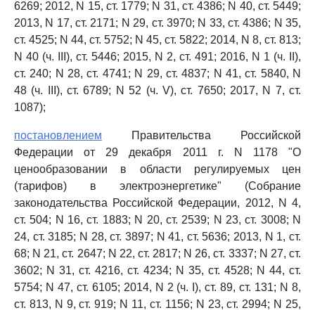
6269; 2012, N 15, ст. 1779; N 31, ст. 4386; N 40, ст. 5449;
2013, N 17, ст. 2171; N 29, ст. 3970; N 33, ст. 4386; N 35,
ст. 4525; N 44, ст. 5752; N 45, ст. 5822; 2014, N 8, ст. 813;
N 40 (ч. III), ст. 5446; 2015, N 2, ст. 491; 2016, N 1 (ч. II),
ст. 240; N 28, ст. 4741; N 29, ст. 4837; N 41, ст. 5840, N
48 (ч. III), ст. 6789; N 52 (ч. V), ст. 7650; 2017, N 7, ст.
1087);
постановлением
Правительства Российской
Федерации от 29 декабря 2011 г. N 1178 "О
ценообразовании в области регулируемых цен
(тарифов) в электроэнергетике" (Собрание
законодательства Российской Федерации, 2012, N 4,
ст. 504; N 16, ст. 1883; N 20, ст. 2539; N 23, ст. 3008; N
24, ст. 3185; N 28, ст. 3897; N 41, ст. 5636; 2013, N 1, ст.
68; N 21, ст. 2647; N 22, ст. 2817; N 26, ст. 3337; N 27, ст.
3602; N 31, ст. 4216, ст. 4234; N 35, ст. 4528; N 44, ст.
5754; N 47, ст. 6105; 2014, N 2 (ч. I), ст. 89, ст. 131; N 8,
ст. 813, N 9, ст. 919; N 11, ст. 1156; N 23, ст. 2994; N 25,