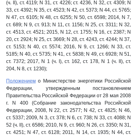
(ч. II), ст. 4119; N 31, ст. 4226; ст. 4236, N 32, ст. 4309; N
33, ст. 4392; N 35, ст. 4523; N 42, ст. 5373; N 44, ст. 5765;
N 47, ст. 6105; N 48, ст. 6255; N 50, ст. 6598; 2014, N 7,
ст. 689; N 9, ст. 913; N 11, ст. 1156; N 25, ст. 3311; N 32,
ст. 4513, ст. 4521; 2015, N 12, ст. 1755; N 16, ст. 2387; N
20, ст. 2924; N 25, ст. 3669; N 28, ст. 4243, ст. 4244; N 37,
ст. 5153; N 40, ст. 5574; 2016, N 9, ст. 1266; N 33, ст.
5185; N 40, ст. 5735; N 41, ст. 5838; N 49, ст. 6928; N 51,
ст. 7372; 2017, N 1 (ч. I), ст. 162, ст. 178, N 1 (ч. II), ст.
204, N 8, ст. 1230);
Положением
о Министерстве энергетики Российской
Федерации, утвержденным постановлением
Правительства Российской Федерации от 28 мая 2008
г. N 400 (Собрание законодательства Российской
Федерации, 2008, N 22, ст. 2577; N 42, ст. 4825; N 46,
ст. 5337; 2009, N 3, ст. 378; N 6, ст. 738; N 33, ст. 4088; N
52 (ч. II), ст. 6586; 2010, N 9, ст. 960; N 26, ст. 3350; N 31,
ст. 4251; N 47, ст. 6128; 2011, N 14, ст. 1935; N 44, ст.