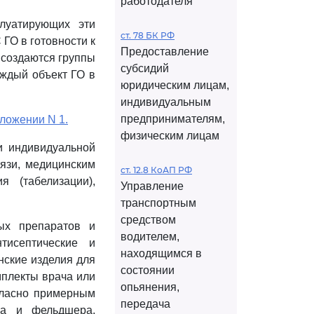
работодателя
луатирующих эти
ст. 78 БК РФ
ГО в готовности к
Предоставление
 создаются группы
субсидий
аждый объект ГО в
юридическим лицам,
индивидуальным
предпринимателям,
ложении N 1.
физическим лицам
и индивидуальной
вязи, медицинским
ст. 12.8 КоАП РФ
 (табелизации),
Управление
транспортным
средством
ых препаратов и
водителем,
тисептические и
находящимся в
нские изделия для
состоянии
мплекты врача или
опьянения,
гласно примерным
передача
ча и фельдшера,