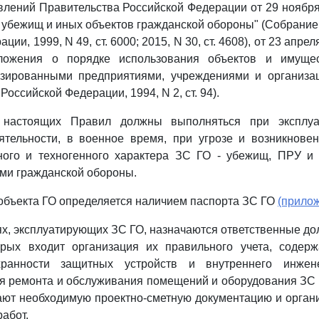
новлений Правительства Российской Федерации от 29 ноября
 убежищ и иных объектов гражданской обороны" (Собрание
ии, 1999, N 49, ст. 6000; 2015, N 30, ст. 4608), от 23 апрел
ложения о порядке использования объектов и имущес
зированными предприятиями, учреждениями и организа
Российской Федерации, 1994, N 2, ст. 94).
я настоящих Правил должны выполняться при эксплу
ятельности, в военное время, при угрозе и возникнове
ного и техногенного характера ЗС ГО - убежищ, ПРУ и 
ми гражданской обороны.
 объекта ГО определяется наличием паспорта ЗС ГО
(прилож
иях, эксплуатирующих ЗС ГО, назначаются ответственные до
орых входит организация их правильного учета, содер
хранности защитных устройств и внутреннего инженер
я ремонта и обслуживания помещений и оборудования ЗС
ают необходимую проектно-сметную документацию и орган
абот.