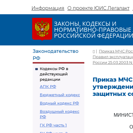
Информация
О проекте ЮИС Легалакт
ЗАКОНЫ, КОДЕКСЫ И
НОРМАТИВНО-ПРАВОВЫЕ 
РОССИЙСКОЙ ФЕДЕРАЦИ
Законодательство
|
Приказ МЧС Росси
Правил эксплуатац
РФ
России 25.03.2003 N 
Кодексы РФ в
действующей
Приказ МЧС Р
редакции
утверждени
АПК РФ
защитных с
Бюджетный кодекс
Водный кодекс РФ
Воздушный кодекс
МИНИСТ
РФ
ГК РФ часть 1
О