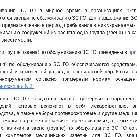
живания ЗС ГО в мирное время в организациях, эксп
аются звенья по обслуживанию ЗС ГО. Для поддержания ЗС 
 предназначению в период пребывания в них укрываемых
уживанию сооружений из расчета одна группа (звено) на к
х вместимости.
и группы (звена) по обслуживанию ЗС ГО приведены в
при
енья) по обслуживанию ЗС ГО обеспечиваются средствам
нной и химической разведки, специальной обработки, с
нструментом согласно примерным нормам оснащения
риложении N 2.
ения ЗС ГО создаются запасы (резервы) лекарственн
делий, которые включают в себя лекарственные, ан
дства, а также наборы противоожоговые и другие медици
помощи, на расчетное количество укрываемых, а также ко
х наличии в звене (группе) по обслуживанию ЗС ГО со
я комплектов медицинских изделий для ЗС ГО, вра