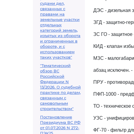
судами дел,
связанных с
ДЭС - дизельная 
правами на
земельные участки
ЗГД - защитно-гер
отдельных
категорий земель,
ЗС ГО - защитное
изъятых из оборота
и ограниченных в
КИД - клапан изб
обороте, и с
использованием
таких участков"
МЗС - малогабари
"Тематический
абзац исключен. -
обзор ВС
Российской
Федерации N
ПРУ - противорад
13/2026. О судебной
практике по делам,
ПФП-1000 - предф
связанным с
самовольным
ТО - техническое
строительством"
Постановление
УЗС - унифициро
Президиума ВС РФ
от 01.07.2026 N 272-
ФГ-70 - фильтр дл
ПЭК25