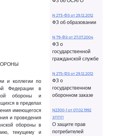
ФЗ об ОСАГО
N 273-ФЗ от 29.12.2012
ФЗ об образовании
N 79-ФЗ от 27.07.2004
ФЗ о
государственной
гражданской службе
БОРОНЫ
N 275-ФЗ от 29.12.2012
ФЗ о
ии и коллегии по
государственном
кой Федерации в
оборонном заказе
ской обороны и
ящихся в пределах
анения имеющегося
N2300-1 от 07.02.1992
ния и проведения
ЗППП
О защите прав
анской обороны в
потребителей
нию, текущему и