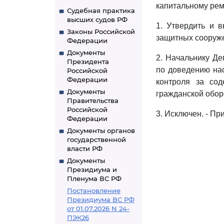
капитальному ре
Судебная практика
высших судов РФ
1. Утвердить и 
Законы Российской
защитных сооруж
Федерации
Документы
2. Начальнику Де
Президента
по доведению на
Российской
Федерации
контроля за со
Документы
гражданской обор
Правительства
Российской
3. Исключен. - Пр
Федерации
Документы органов
государственной
власти РФ
Документы
Президиума и
Пленума ВС РФ
Постановление
Президиума ВС РФ
от 01.07.2026 N 24-
ПЭК26