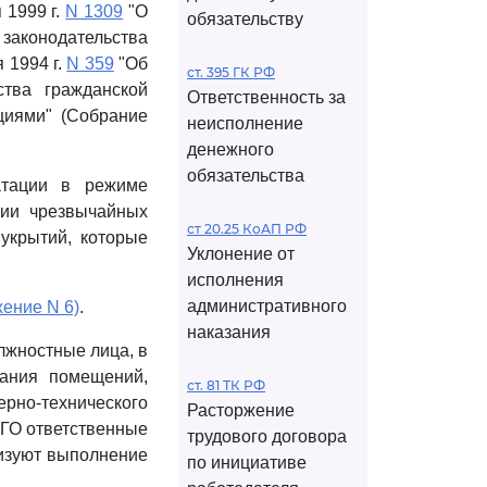
 1999 г.
N 1309
"О
обязательству
 законодательства
я 1994 г.
N 359
"Об
ст. 395 ГК РФ
тва гражданской
Ответственность за
циями" (Собрание
неисполнение
денежного
обязательства
атации в режиме
нии чрезвычайных
ст 20.25 КоАП РФ
укрытий, которые
Уклонение от
исполнения
административного
ение N 6)
.
наказания
лжностные лица, в
жания помещений,
ст. 81 ТК РФ
но-технического
Расторжение
 ГО ответственные
трудового договора
изуют выполнение
по инициативе