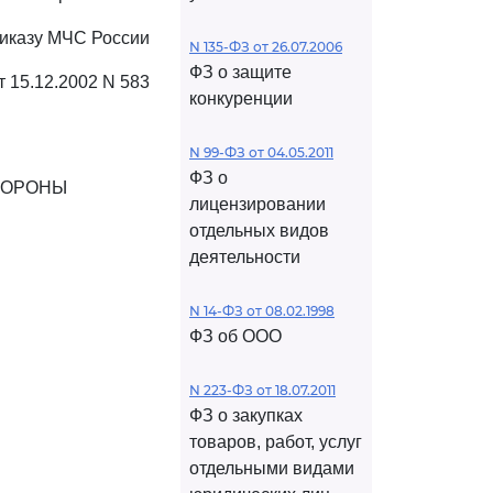
риказу МЧС России
N 135-ФЗ от 26.07.2006
ФЗ о защите
т 15.12.2002 N 583
конкуренции
N 99-ФЗ от 04.05.2011
ФЗ о
БОРОНЫ
лицензировании
отдельных видов
деятельности
N 14-ФЗ от 08.02.1998
ФЗ об ООО
N 223-ФЗ от 18.07.2011
ФЗ о закупках
товаров, работ, услуг
отдельными видами