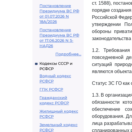
ст. 1588), поста
Постановление
порядке создания
Президиума ВС РФ
от 01.07.2026 N
Российской Федерац
18А/2026
утверждении По
Постановление
обороны привати
Президиума ВС РФ
законодательства 
от 17.06.2026 N 5-
НАД26
1.2. Требовани
Подробнее...
повседневной де
Кодексы СССР и
ситуаций природ
РСФСР
являются объекта
Водный кодекс
РСФСР
Статус ЗС ГО как
ГПК РСФСР
1.3. В организац
Гражданский
обязанности кот
кодекс РСФСР
обеспечение со
Жилищный кодекс
оборудования. Дл
РСФСР
лица разрабатыв
Земельный кодекс
РСФСР
спланированных р