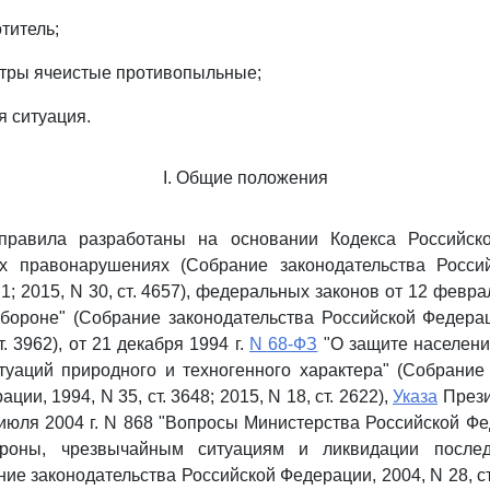
титель;
ьтры ячеистые противопыльные;
я ситуация.
I. Общие положения
 правила разработаны на основании Кодекса Российск
х правонарушениях (Собрание законодательства Росси
т. 1; 2015, N 30, ст. 4657), федеральных законов от 12 февр
бороне" (Собрание законодательства Российской Федераци
т. 3962), от 21 декабря 1994 г.
N 68-ФЗ
"О защите населени
уаций природного и техногенного характера" (Собрание
ии, 1994, N 35, ст. 3648; 2015, N 18, ст. 2622),
Указа
Прези
июля 2004 г. N 868 "Вопросы Министерства Российской Ф
ороны, чрезвычайным ситуациям и ликвидации послед
ие законодательства Российской Федерации, 2004, N 28, ст.