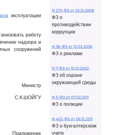
N 273-ФЗ от 25.12.2008
ила
эксплуатации
ФЗ о
противодействии
коррупции
ганизовать работу
ечению надзора и
N 38-ФЗ от 13.03.2006
тных сооружений
ФЗ о рекламе
N 7-ФЗ от 10.01.2002
ФЗ об охране
окружающей среды
Министр
С.К.ШОЙГУ
N 3-ФЗ от 07.02.2011
ФЗ о полиции
N 402-ФЗ от 06.12.2011
ФЗ о бухгалтерском
учете
Приложение