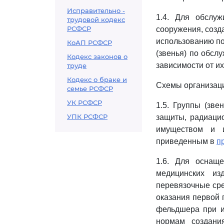
Исправительно -
1.4. Для обслу
трудовой кодекс
РСФСР
сооружения, созд
использованию по
КоАП РСФСР
(звенья) по обсл
Кодекс законов о
зависимости от и
труде
Кодекс о браке и
Схемы организаци
семье РСФСР
УК РСФСР
1.5. Группы (зв
УПК РСФСР
защиты, радиацио
имуществом и и
приведенным в
п
1.6. Для оснащ
медицинских из
перевязочные сре
оказания первой 
фельдшера при и
нормам создани