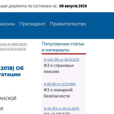
ьные документы по состоянию на:
08 августа 2026
Законы
Президент
Правительство
Популярные статьи
дении в действие
вано в Минюсте
и материалы
N 400-ФЗ от 28.12.2013
ФЗ о страховых
.2018) Об
пенсиях
уатации
N 69-ФЗ от 21.12.1994
ФЗ о пожарной
безопасности
ДАНСКОЙ
ИИ
N 40-ФЗ от 25.04.2002