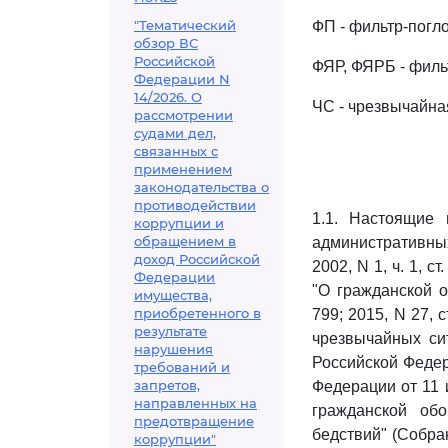
"Тематический
ФП - фильтр-погло
обзор ВС
Российской
ФЯР, ФЯРБ - фил
Федерации N
14/2026. О
ЧС - чрезвычайна
рассмотрении
судами дел,
связанных с
применением
законодательства о
противодействии
1.1. Настоящие
коррупции и
обращением в
административны
доход Российской
2002, N 1, ч. 1, с
Федерации
"О гражданской о
имущества,
приобретенного в
799; 2015, N 27, с
результате
чрезвычайных сит
нарушения
Российской Федерац
требований и
запретов,
Федерации от 11 
направленных на
гражданской об
предотвращение
бедствий" (Собран
коррупции"