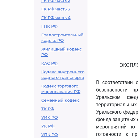
ГК РФ часть 2
ГК РФ часть 3
ГК РФ часть 4
ГПК РФ
Градостроительный
кодекс РФ
Жилищный кодекс
РФ
КАС РФ
ЭКСПЛ
Кодекс внутреннего
водного транспорта
В соответствии 
Кодекс торгового
безопасности п
мореплавания РФ
Уральском фед
Семейный кодекс
территориальных 
ТК РФ
Уральского федер
УИК РФ
фонда защитных 
УК РФ
мероприятий по 
готовности к п
УПК РФ