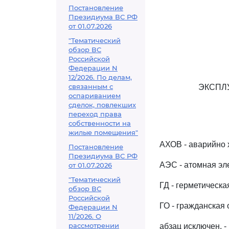
Постановление
Президиума ВС РФ
от 01.07.2026
"Тематический
обзор ВС
Российской
Федерации N
12/2026. По делам,
связанным с
ЭКСПЛ
оспариванием
сделок, повлекших
переход права
собственности на
жилые помещения"
АХОВ - аварийно 
Постановление
Президиума ВС РФ
АЭС - атомная эл
от 01.07.2026
"Тематический
ГД - герметическа
обзор ВС
Российской
ГО - гражданская 
Федерации N
11/2026. О
рассмотрении
абзац исключен. -