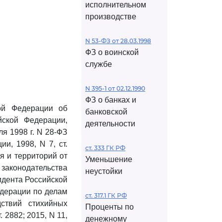
исполнительном
производстве
N 53-ФЗ от 28.03.1998
ФЗ о воинской
службе
N 395-1 от 02.12.1990
ФЗ о банках и
ой Федерации об
банковской
йской Федерации,
деятельности
аля 1998 г. N 28-ФЗ
и, 1998, N 7, ст.
ст. 333 ГК РФ
я и территорий от
Уменьшение
 законодательства
неустойки
дента Российской
едерации по делам
ст. 317.1 ГК РФ
ствий стихийных
Проценты по
 2882; 2015, N 11,
денежному