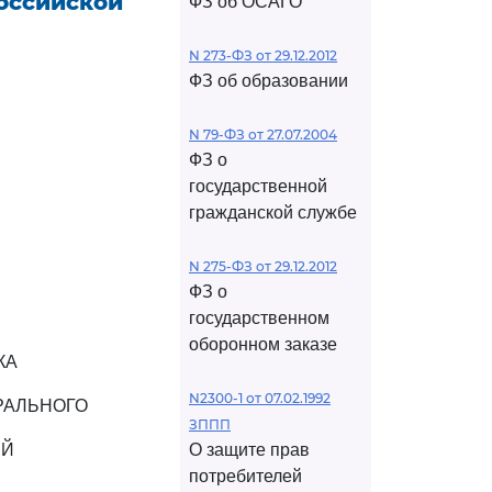
Российской
ФЗ об ОСАГО
N 273-ФЗ от 29.12.2012
ФЗ об образовании
N 79-ФЗ от 27.07.2004
ФЗ о
государственной
гражданской службе
N 275-ФЗ от 29.12.2012
ФЗ о
государственном
оборонном заказе
КА
N2300-1 от 07.02.1992
РАЛЬНОГО
ЗППП
ИЙ
О защите прав
потребителей