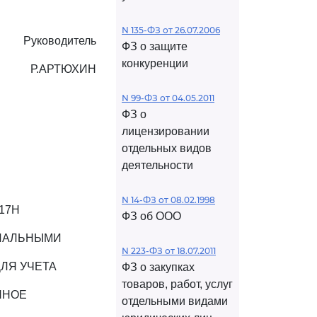
N 135-ФЗ от 26.07.2006
Руководитель
ФЗ о защите
конкуренции
Р.АРТЮХИН
N 99-ФЗ от 04.05.2011
ФЗ о
лицензировании
отдельных видов
деятельности
N 14-ФЗ от 08.02.1998
17Н
ФЗ об ООО
РИАЛЬНЫМИ
N 223-ФЗ от 18.07.2011
ЛЯ УЧЕТА
ФЗ о закупках
товаров, работ, услуг
ННОЕ
отдельными видами