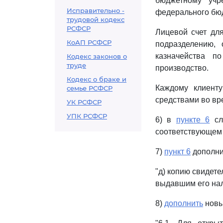
бюджетному учр
Исправительно -
федерального бюд
трудовой кодекс
РСФСР
Лицевой счет дл
КоАП РСФСР
подразделению, 
казначейства п
Кодекс законов о
труде
производство.
Кодекс о браке и
Каждому клиенту
семье РСФСР
средствами во вр
УК РСФСР
УПК РСФСР
6) в
пункте 6
сл
соответствующем
7)
пункт 6
дополни
"д) копию свидете
выдавшим его нал
8)
дополнить
новы