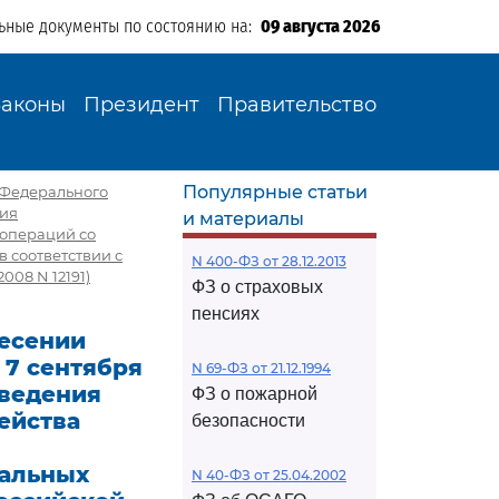
ьные документы по состоянию на:
09 августа 2026
Законы
Президент
Правительство
Популярные статьи
з Федерального
ния
и материалы
 операций со
 соответствии с
N 400-ФЗ от 28.12.2013
08 N 12191)
ФЗ о страховых
пенсиях
несении
 7 сентября
N 69-ФЗ от 21.12.1994
 ведения
ФЗ о пожарной
ейства
безопасности
ральных
N 40-ФЗ от 25.04.2002