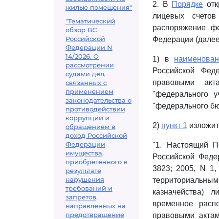
2. В
Порядке
отк
жилые помещения"
лицевых счето
"Тематический
распоряжение фе
обзор ВС
Российской
Федерации (далее 
Федерации N
14/2026. О
1) в
наименован
рассмотрении
Российской Фед
судами дел,
правовыми акт
связанных с
применением
"федерального 
законодательства о
"федерального бю
противодействии
коррупции и
2)
пункт 1
изложит
обращением в
доход Российской
Федерации
"1. Настоящий П
имущества,
Российской Федер
приобретенного в
3823; 2005, N 1,
результате
нарушения
территориальным
требований и
казначейства) 
запретов,
временное расп
направленных на
предотвращение
правовыми актам