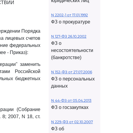
юридических лиц
СТВИИ
N 2202-1 от 17.01.1992
ФЗ о прокуратуре
верждении Порядка
N 127-ФЗ 26.10.2002
ва лицевых счетов
ФЗ о
ение федеральных
несостоятельности
е - Приказ):
(банкротстве)
ерации" заменить
ами Российской
N 152-ФЗ от 27.07.2006
альных бюджетных
ФЗ о персональных
данных
N 44-ФЗ от 05.04.2013
ФЗ о госзакупках
рации (Собрание
8; 2007, N 18, ст.
N 229-ФЗ от 02.10.2007
ФЗ об