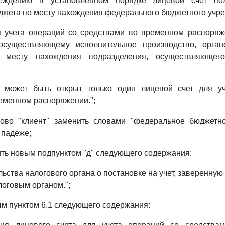
еждению в установленном порядке лицевой счет пол
жета по месту нахождения федерального бюджетного учр
я учета операций со средствами во временном распоряж
осуществляющему исполнительное производство, орга
о месту нахождения подразделения, осуществляющего
 может быть открыт только один лицевой счет для у
еменном распоряжении.";
ово "клиент" заменить словами "федеральное бюджетн
 падеже;
ть новым подпунктом "д" следующего содержания:
льства налогового органа о постановке на учет, заверенну
оговым органом.";
м пунктом 6.1 следующего содержания: