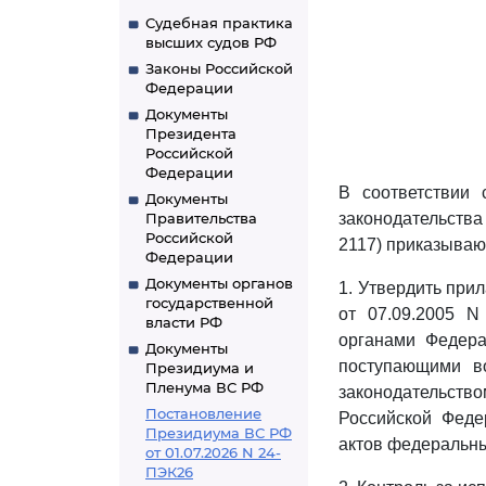
Судебная практика
высших судов РФ
Законы Российской
Федерации
Документы
Президента
Российской
Федерации
В соответствии
Документы
Правительства
законодательства 
Российской
2117) приказываю
Федерации
Документы органов
1. Утвердить пр
государственной
от 07.09.2005 
власти РФ
органами Федера
Документы
поступающими в
Президиума и
Пленума ВС РФ
законодательст
Постановление
Российской Феде
Президиума ВС РФ
актов федеральных
от 01.07.2026 N 24-
ПЭК26