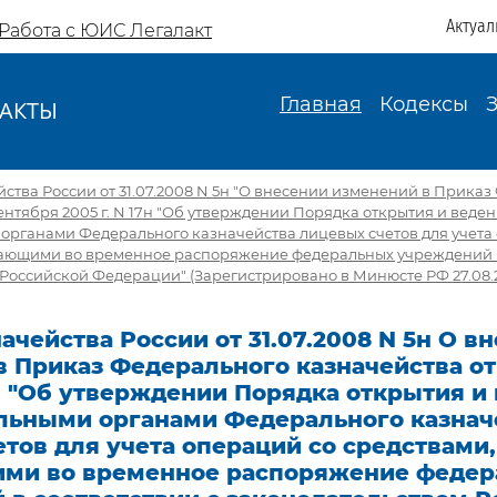
Актуал
Работа с ЮИС Легалакт
Главная
Кодексы
АКТЫ
И
ства России от 31.07.2008 N 5н "О внесении изменений в Прика
сентября 2005 г. N 17н "Об утверждении Порядка открытия и веде
органами Федерального казначейства лицевых счетов для учета
пающими во временное распоряжение федеральных учреждений в
Российской Федерации" (Зарегистрировано в Минюсте РФ 27.08.20
ачейства России от 31.07.2008 N 5н О в
 Приказ Федерального казначейства от
7н "Об утверждении Порядка открытия и
льными органами Федерального казнач
тов для учета операций со средствами,
ми во временное распоряжение феде