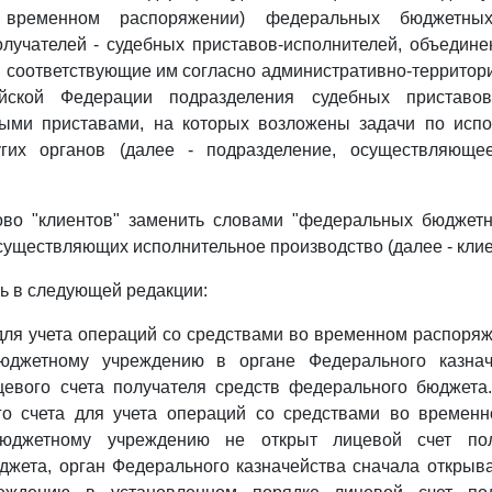
 временном распоряжении) федеральных бюджетны
лучателей - судебных приставов-исполнителей, объедин
 соответствующие им согласно административно-территор
ийской Федерации подразделения судебных приставов
ыми приставами, на которых возложены задачи по исп
угих органов (далее - подразделение, осуществляюще
во "клиентов" заменить словами "федеральных бюджет
существляющих исполнительное производство (далее - клие
ь в следующей редакции:
 для учета операций со средствами во временном распоря
юджетному учреждению в органе Федерального казнач
цевого счета получателя средств федерального бюджета
го счета для учета операций со средствами во времен
юджетному учреждению не открыт лицевой счет пол
джета, орган Федерального казначейства сначала открыв