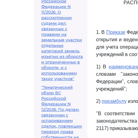
Российской
РАСП
Федерации N
11/2026. О
рассмотрении
судами дел,
связанных с
1. В
Приказе
Федер
правами на
открытия и веден
земельные участки
отдельных
для учета опера
категорий земель,
учреждений в соот
изъятых из оборота
и ограниченных в
1) В
наименован
обороте, и с
использованием
словами "зако
таких участков"
Федерации", сло
"Тематический
учреждений";
обзор ВС
Российской
2)
преамбулу
изло
Федерации N
12/2026. По делам,
"В соответстви
связанным с
оспариванием
законодательства 
сделок, повлекших
2117) приказываю:
переход права
собственности на