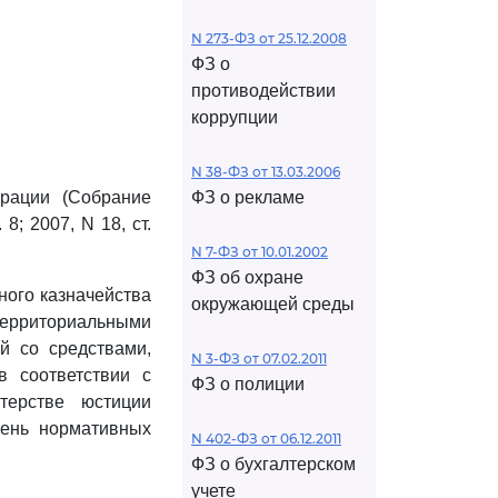
N 273-ФЗ от 25.12.2008
ФЗ о
противодействии
коррупции
N 38-ФЗ от 13.03.2006
рации (Собрание
ФЗ о рекламе
8; 2007, N 18, ст.
N 7-ФЗ от 10.01.2002
ФЗ об охране
ого казначейства
окружающей среды
ерриториальными
й со средствами,
N 3-ФЗ от 07.02.2011
 соответствии с
ФЗ о полиции
терстве юстиции
тень нормативных
N 402-ФЗ от 06.12.2011
ФЗ о бухгалтерском
учете