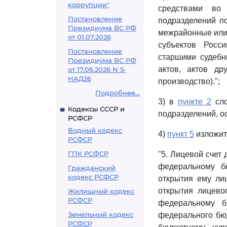
коррупции"
средствами во
Постановление
подразделений по
Президиума ВС РФ
межрайонные или
от 01.07.2026
субъектов Росс
Постановление
старшими судебн
Президиума ВС РФ
актов, актов др
от 17.06.2026 N 5-
НАД26
производство).";
Подробнее...
3) в
пункте 2
сло
Кодексы СССР и
подразделений, о
РСФСР
Водный кодекс
4)
пункт 5
изложит
РСФСР
ГПК РСФСР
"5. Лицевой счет
федеральному б
Гражданский
кодекс РСФСР
открытия ему ли
открытия лицево
Жилищный кодекс
РСФСР
федеральному б
Земельный кодекс
федерального бю
РСФСР