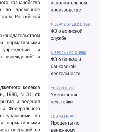
ого казначейства
исполнительном
и во временное
производстве
ством Российской
N 53-ФЗ от 28.03.1998
ФЗ о воинской
конодательством
службе
ми нормативными
 учреждений" и
N 395-1 от 02.12.1990
х учреждений" и
ФЗ о банках и
банковской
деятельности
жетного кодекса
ст. 333 ГК РФ
, 1998, N 31, ст.
Уменьшение
ткрытия и ведения
неустойки
аны Федерального
поступающими во
ст. 317.1 ГК РФ
ми нормативными
Проценты по
чета операций со
денежному