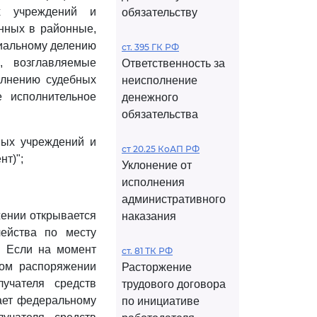
х учреждений и
обязательству
енных в районные,
иальному делению
ст. 395 ГК РФ
, возглавляемые
Ответственность за
олнению судебных
неисполнение
е исполнительное
денежного
обязательства
ных учреждений и
ст 20.25 КоАП РФ
нт)";
Уклонение от
исполнения
административного
жении открывается
наказания
ейства по месту
. Если на момент
ст. 81 ТК РФ
ном распоряжении
Расторжение
учателя средств
трудового договора
ает федеральному
по инициативе