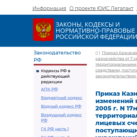
Информация
О проекте ЮИС Легалакт
ЗАКОНЫ, КОДЕКСЫ И
НОРМАТИВНО-ПРАВОВЫЕ 
РОССИЙСКОЙ ФЕДЕРАЦИ
Законодательство
|
Приказ Казначей
казначейства от 7 
РФ
территориальными 
средствами, посту
Кодексы РФ в
законодательством 
действующей
редакции
АПК РФ
Приказ Казн
Бюджетный кодекс
изменений в
Водный кодекс РФ
2005 г. N 1
территориа
Воздушный кодекс
РФ
лицевых сче
ГК РФ часть 1
поступающи