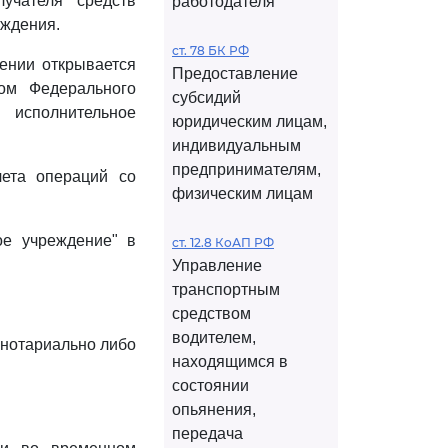
учателя средств
работодателя
еждения.
ст. 78 БК РФ
ении открывается
Предоставление
ном Федерального
субсидий
 исполнительное
юридическим лицам,
индивидуальным
предпринимателям,
чета операций со
физическим лицам
ое учреждение" в
ст. 12.8 КоАП РФ
Управление
транспортным
средством
водителем,
ю нотариально либо
находящимся в
состоянии
опьянения,
передача