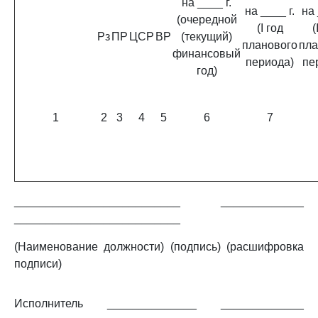
на ____ г.
на ____ г.
на 
(очередной
(I год
(
Рз
ПР
ЦСР
ВР
(текущий)
планового
пла
финансовый
периода)
пе
год)
1
2
3
4
5
6
7
__________________________ _____________
__________________________
(Наименование должности) (подпись) (расшифровка
подписи)
Исполнитель ______________ _____________