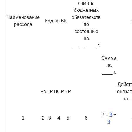
лимиты
бюджетных
Наименование
обязательств
Код по БК
расхода
по
состоянию
на
__.__.____ г.
Сумма
на
____ г.
Дейст
Рз
ПР
ЦСР
ВР
обязат
на _
7 =
8
+
1
2
3
4
5
6
9