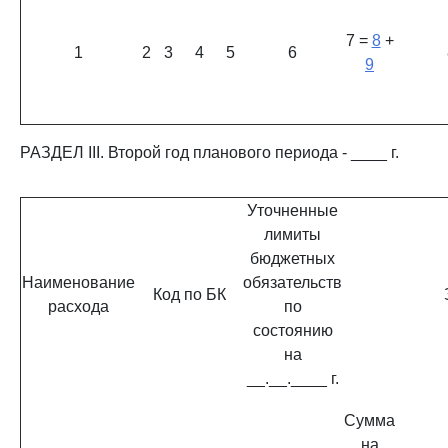
7 =
8
+
1
2
3
4
5
6
9
РАЗДЕЛ III. Второй год планового периода - ____ г.
Уточненные
лимиты
бюджетных
Наименование
обязательств
Код по БК
расхода
по
состоянию
на
__.__.____ г.
Сумма
на