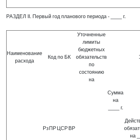
РАЗДЕЛ II. Первый год планового периода - ____ г.
Уточненные
лимиты
бюджетных
Наименование
Код по БК
обязательств
расхода
по
состоянию
на
Сумма
на
____ г.
Дейст
Рз
ПР
ЦСР
ВР
обязат
на _