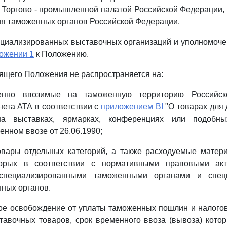
 Торгово - промышленной палатой Российской Федерации,
ия таможенных органов Российской Федерации.
ециализированных выставочных организаций и уполномоче
ожении 1
к Положению.
оящего Положения не распространяется на:
енно ввозимые на таможенную территорию Российс
ета АТА в соответствии с
приложением BI
"О товарах для
на выставках, ярмарках, конференциях или подобны
енном ввозе от 26.06.1990;
овары отдельных категорий, а также расходуемые матер
орых в соответствии с нормативными правовыми ак
 специализированными таможенными органами и спец
ных органов.
ое освобождение от уплаты таможенных пошлин и налого
тавочных товаров, срок временного ввоза (вывоза) кото