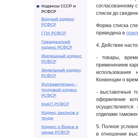
согласованному с
Кодексы СССР и
РСФСР
список до сведен
Водный кодекс
РСФСР
Форма списка сп
приведена в
прил
ГПК РСФСР
Гражданский
4. Действие наст
кодекс РСФСР
Жилищный кодекс
- товары, врем
РСФСР
применением карн
Земельный кодекс
использования 
РСФСР
Конвенции о врем
Исправительно -
трудовой кодекс
- выставочные т
РСФСР
оформление кот
КоАП РСФСР
осуществляется
Кодекс законов о
отделами таможен
труде
5. Полное условн
Кодекс о браке и
семье РСФСР
в отношении выс