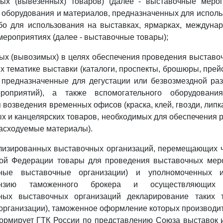
ых (вывезенных) товаров) (далее - выставочные мероп
 оборудования и материалов, предназначенных для исполь
бо для использования на выставках, ярмарках, междунар
мероприятиях (далее - выставочные товары);
мых (вывозимых) в целях обеспечения проведения выстав
х тематике выставки (каталоги, проспекты, брошюры, прей
 предназначенные для дегустации или безвозмездной ра
роприятий), а также вспомогательного оборудовани
возведения временных офисов (краска, клей, гвозди, липка
нных и канцелярских товаров, необходимых для обеспечения
расходуемые материалы).
ализированных выставочных организаций, перемещающих 
кой Федерации товары для проведения выставочных меро
нные выставочные организации) и уполномоченных и
нзию таможенного брокера и осуществляющих
ных выставочных организаций декларирование таких 
рганизации), таможенное оформление которых производит
ормирует ГТК России по представлению Союза выставок и