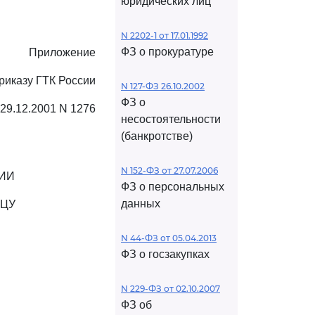
юридических лиц
N 2202-1 от 17.01.1992
ФЗ о прокуратуре
Приложение
риказу ГТК России
N 127-ФЗ 26.10.2002
ФЗ о
 29.12.2001 N 1276
несостоятельности
(банкротстве)
N 152-ФЗ от 27.07.2006
ИИ
ФЗ о персональных
данных
ИЦУ
N 44-ФЗ от 05.04.2013
ФЗ о госзакупках
N 229-ФЗ от 02.10.2007
ФЗ об