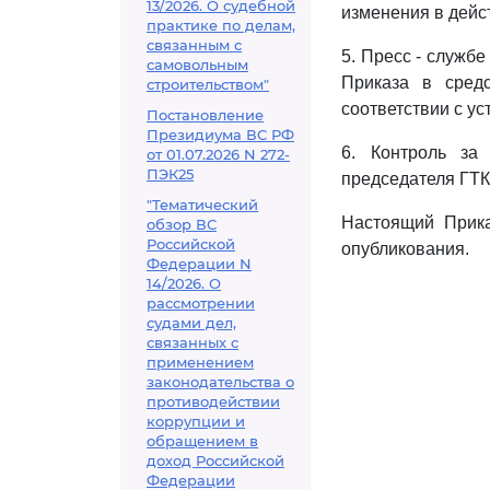
13/2026. О судебной
изменения в дей
практике по делам,
связанным с
5. Пресс - служб
самовольным
Приказа в сред
строительством"
соответствии с у
Постановление
Президиума ВС РФ
6. Контроль за
от 01.07.2026 N 272-
ПЭК25
председателя ГТК
"Тематический
Настоящий Прика
обзор ВС
Российской
опубликования.
Федерации N
14/2026. О
рассмотрении
судами дел,
связанных с
применением
законодательства о
противодействии
коррупции и
обращением в
доход Российской
Федерации