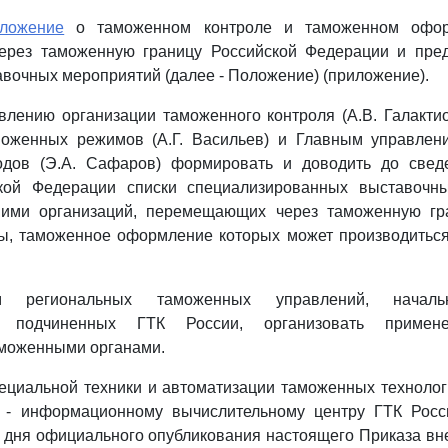
ложение
о таможенном контроле и таможенном офор
рез таможенную границу Российской Федерации и пре
вочных мероприятий (далее - Положение) (приложение).
влению организации таможенного контроля (А.В. Галакти
оженных режимов (А.Г. Васильев) и Главным управле
одов (Э.А. Сафаров) формировать и доводить до свед
кой Федерации списки специализированных выставочн
ими организаций, перемещающих через таможенную гр
ы, таможенное оформление которых может производиться 
м региональных таможенных управлений, началь
но подчиненных ГТК России, организовать приме
моженными органами.
ециальной техники и автоматизации таможенных технологи
 - информационному вычислительному центру ГТК Росси
 дня официального опубликования настоящего Приказа в