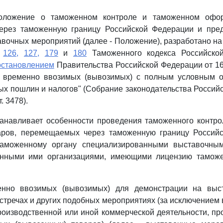
оложение о таможенном контроле и таможенном офор
рез таможенную границу Российской Федерации и пре
вочных мероприятий (далее - Положение), разработано на
126,
127,
179
и
180
Таможенного кодекса Российско
становлением
Правительства Российской Федерации от 16
, временно ввозимых (вывозимых) с полным условным 
х пошлин и налогов" (Собрание законодательства Россий
. 3478).
танавливает особенности проведения таможенного контро
ров, перемещаемых через таможенную границу Россий
таможенному органу специализированными выставочным
нными ими организациями, имеющими лицензию таможе
енно ввозимых (вывозимых) для демонстрации на выст
тречах и других подобных мероприятиях (за исключением 
оизводственной или иной коммерческой деятельности, п