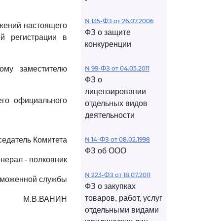
N 135-ФЗ от 26.07.2006
ожений настоящего
ФЗ о защите
й регистрации в
конкуренции
ому заместителю
N 99-ФЗ от 04.05.2011
ФЗ о
лицензировании
его официального
отдельных видов
деятельности
едатель Комитета
N 14-ФЗ от 08.02.1998
ФЗ об ООО
енерал - полковник
N 223-ФЗ от 18.07.2011
аможенной службы
ФЗ о закупках
товаров, работ, услуг
М.В.ВАНИН
отдельными видами