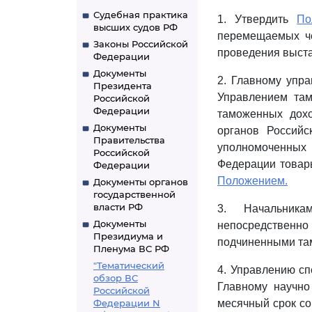
Судебная практика
1. Утвердить
По
высших судов РФ
перемещаемых че
Законы Российской
проведения выста
Федерации
Документы
2. Главному упра
Президента
Управлением там
Российской
Федерации
таможенных дох
Документы
органов Российс
Правительства
уполномоченных 
Российской
Федерации товар
Федерации
Положением.
Документы органов
государственной
власти РФ
3. Начальника
Документы
непосредствен
Президиума и
подчиненными та
Пленума ВС РФ
"Тематический
4. Управлению сп
обзор ВС
Главному научно
Российской
Федерации N
месячный срок со