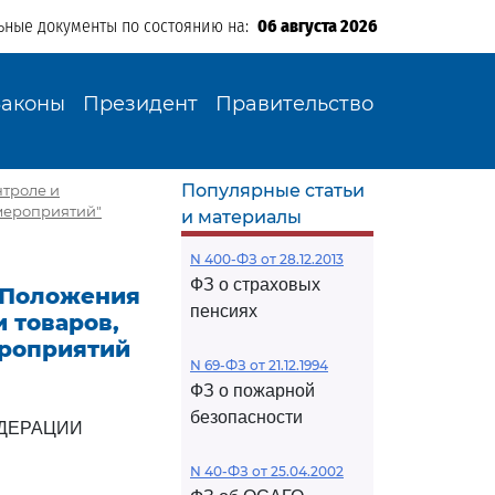
ьные документы по состоянию на:
06 августа 2026
Законы
Президент
Правительство
Популярные статьи
нтроле и
мероприятий"
и материалы
N 400-ФЗ от 28.12.2013
ФЗ о страховых
и Положения
пенсиях
 товаров,
ероприятий
N 69-ФЗ от 21.12.1994
ФЗ о пожарной
безопасности
ДЕРАЦИИ
N 40-ФЗ от 25.04.2002