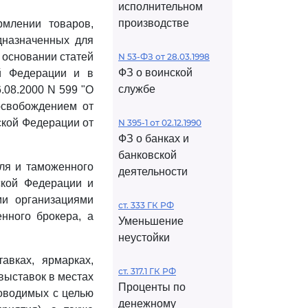
исполнительном
производстве
млении товаров,
дназначенных для
 основании статей
N 53-ФЗ от 28.03.1998
ФЗ о воинской
й Федерации и в
службе
.08.2000 N 599 "О
освобождением от
ской Федерации от
N 395-1 от 02.12.1990
ФЗ о банках и
банковской
ля и таможенного
деятельности
ской Федерации и
и организациями
ст. 333 ГК РФ
нного брокера, а
Уменьшение
неустойки
авках, ярмарках,
ст. 317.1 ГК РФ
выставок в местах
Проценты по
роводимых с целью
денежному