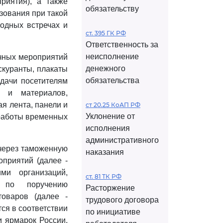
риятия), а также
обязательству
зования при такой
одных встречах и
ст. 395 ГК РФ
Ответственность за
неисполнение
очных мероприятий
денежного
скуранты, плакаты
обязательства
здачи посетителям
я и материалов,
я лента, панели и
ст 20.25 КоАП РФ
Уклонение от
 работы временных
исполнения
административного
через таможенную
наказания
приятий (далее -
ми организаций,
ст. 81 ТК РФ
 по поручению
Расторжение
товаров (далее -
трудового договора
ся в соответствии
по инициативе
 ярмарок России,