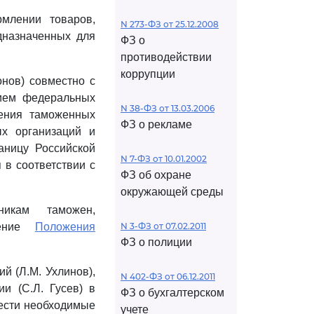
млении товаров,
N 273-ФЗ от 25.12.2008
дназначенных для
ФЗ о
противодействии
коррупции
онов) совместно с
нием федеральных
N 38-ФЗ от 13.03.2006
ения таможенных
ФЗ о рекламе
ых организаций и
аницу Российской
N 7-ФЗ от 10.01.2002
в соответствии с
ФЗ об охране
окружающей среды
никам таможен,
нение
Положения
N 3-ФЗ от 07.02.2011
ФЗ о полиции
й (Л.М. Ухлинов),
N 402-ФЗ от 06.12.2011
и (С.Л. Гусев) в
ФЗ о бухгалтерском
нести необходимые
учете