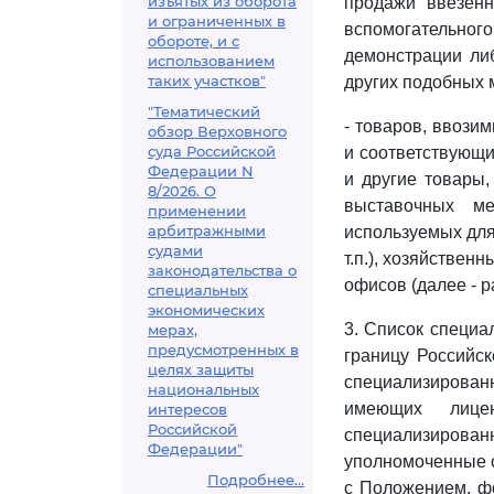
изъятых из оборота
продажи ввезенн
и ограниченных в
вспомогательного
обороте, и с
демонстрации ли
использованием
таких участков"
других подобных 
"Тематический
- товаров, ввози
обзор Верховного
суда Российской
и соответствующи
Федерации N
и другие товары,
8/2026. О
выставочных ме
применении
арбитражными
используемых для 
судами
т.п.), хозяйстве
законодательства о
офисов (далее - 
специальных
экономических
3. Список специ
мерах,
предусмотренных в
границу Российс
целях защиты
специализирова
национальных
имеющих лице
интересов
Российской
специализирован
Федерации"
уполномоченные о
Подробнее...
с Положением, ф