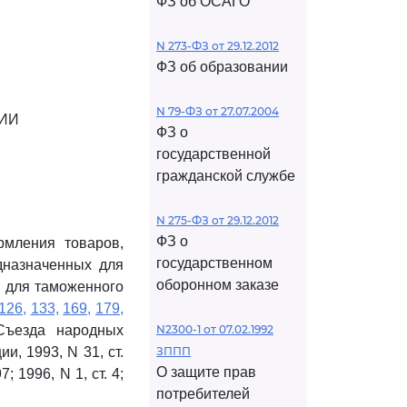
ФЗ об ОСАГО
N 273-ФЗ от 29.12.2012
ФЗ об образовании
N 79-ФЗ от 27.07.2004
ИИ
ФЗ о
государственной
гражданской службе
N 275-ФЗ от 29.12.2012
ФЗ о
рмления товаров,
государственном
дназначенных для
оборонном заказе
 для таможенного
126,
133,
169,
179,
Съезда народных
N2300-1 от 07.02.1992
, 1993, N 31, ст.
ЗППП
О защите прав
 1996, N 1, ст. 4;
потребителей