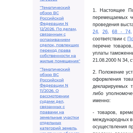
"Тематический
1. Настоящее П
обзор ВС
перемещаемых че
Российской
Федерации N
проведения выста
12/2026. По делам,
24,
26,
68 - 74,
связанным с
соответствии с
По
оспариванием
сделок, повлекших
перечне товаров
переход права
уплаты таможенны
собственности на
21.08.2000 N 34, ст
жилые помещения"
"Тематический
2. Положение ус
обзор ВС
оформления това
Российской
Федерации N
декларируемых 
11/2026. О
либо уполномоче
рассмотрении
именно:
судами дел,
связанных с
правами на
- товаров, врем
земельные участки
международных вс
отдельных
осуществления пр
категорий земель,