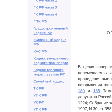
ГК РФ часть 2
ГК РФ часть 3
ГК РФ часть 4
ГПК РФ
Градостроительный
кодекс РФ
О
Жилищный кодекс
РФ
КАС РФ
Кодекс внутреннего
водного транспорта
В целях соверше
Кодекс торгового
перемещаемых че
мореплавания РФ
проведения выст
Семейный кодекс
оформления товар
ТК РФ
180
и
185
Тамож
УИК РФ
депутатов Россий
УК РФ
1224; Собрание за
1997, N 30, ст. 358
УПК РФ