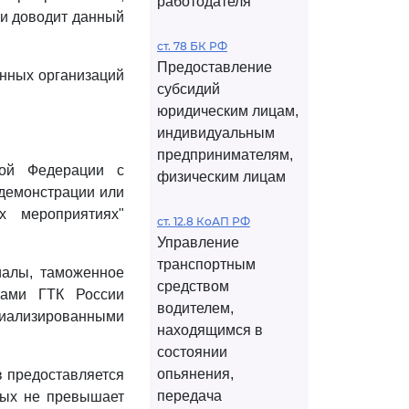
работодателя
 и доводит данный
ст. 78 БК РФ
Предоставление
нных организаций
субсидий
юридическим лицам,
индивидуальным
предпринимателям,
кой Федерации с
физическим лицам
 демонстрации или
х мероприятиях"
ст. 12.8 КоАП РФ
Управление
транспортным
иалы, таможенное
средством
тами ГТК России
водителем,
иализированными
находящимся в
состоянии
опьянения,
в предоставляется
передача
рых не превышает