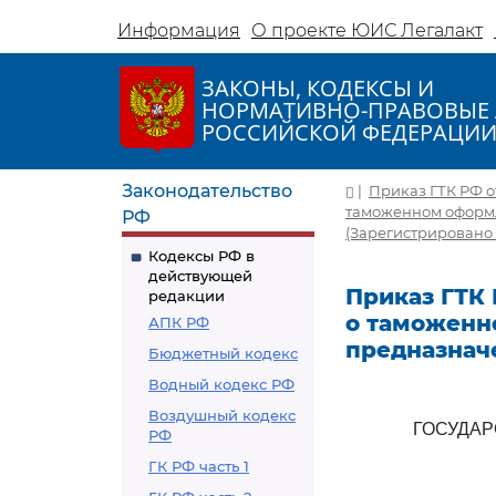
Информация
О проекте ЮИС Легалакт
ЗАКОНЫ, КОДЕКСЫ И
НОРМАТИВНО-ПРАВОВЫЕ 
РОССИЙСКОЙ ФЕДЕРАЦИ
Законодательство
|
Приказ ГТК РФ о
таможенном оформл
РФ
(Зарегистрировано 
Кодексы РФ в
действующей
Приказ ГТК 
редакции
о таможенн
АПК РФ
предназнач
Бюджетный кодекс
Водный кодекс РФ
Воздушный кодекс
ГОСУДА
РФ
ГК РФ часть 1