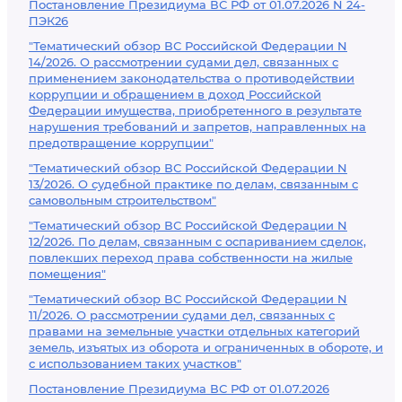
Постановление Президиума ВС РФ от 01.07.2026 N 24-
ПЭК26
"Тематический обзор ВС Российской Федерации N
14/2026. О рассмотрении судами дел, связанных с
применением законодательства о противодействии
коррупции и обращением в доход Российской
Федерации имущества, приобретенного в результате
нарушения требований и запретов, направленных на
предотвращение коррупции"
"Тематический обзор ВС Российской Федерации N
13/2026. О судебной практике по делам, связанным с
самовольным строительством"
"Тематический обзор ВС Российской Федерации N
12/2026. По делам, связанным с оспариванием сделок,
повлекших переход права собственности на жилые
помещения"
"Тематический обзор ВС Российской Федерации N
11/2026. О рассмотрении судами дел, связанных с
правами на земельные участки отдельных категорий
земель, изъятых из оборота и ограниченных в обороте, и
с использованием таких участков"
Постановление Президиума ВС РФ от 01.07.2026