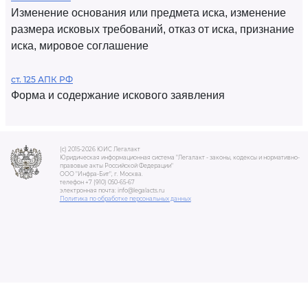
Изменение основания или предмета иска, изменение
размера исковых требований, отказ от иска, признание
иска, мировое соглашение
ст. 125 АПК РФ
Форма и содержание искового заявления
(c) 2015-2026 ЮИС Легалакт
Юридическая информационная система "Легалакт - законы, кодексы и нормативно-
правовые акты Российской Федерации"
ООО "Инфра-Бит", г. Москва.
телефон +7 (910) 050-65-67
электронная почта: info@legalacts.ru
Политика по обработке персональных данных