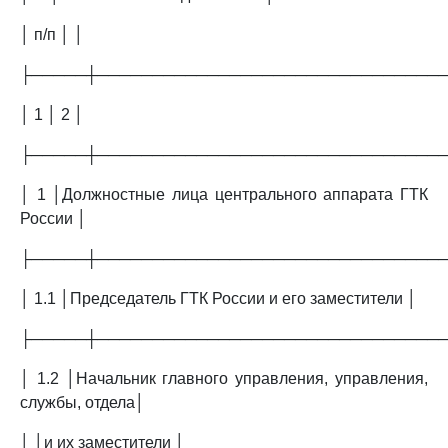
│ п/п │ │
├─────┼───────────────────────────────
│ 1 │ 2 │
├─────┼───────────────────────────────
│ 1 │Должностные лица центрального аппарата ГТК
России │
├─────┼───────────────────────────────
│ 1.1 │Председатель ГТК России и его заместители │
├─────┼───────────────────────────────
│ 1.2 │Начальник главного управления, управления,
службы, отдела│
│ │и их заместители │