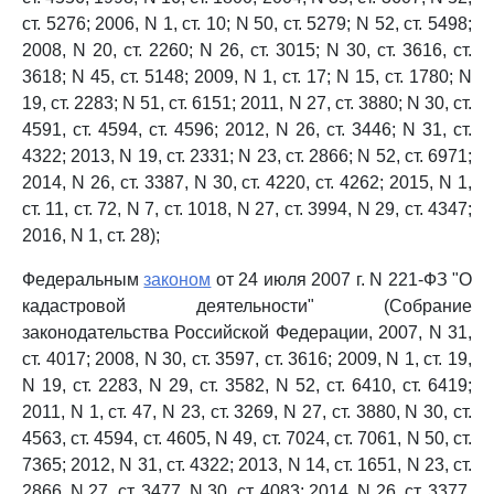
ст. 5276; 2006, N 1, ст. 10; N 50, ст. 5279; N 52, ст. 5498;
2008, N 20, ст. 2260; N 26, ст. 3015; N 30, ст. 3616, ст.
3618; N 45, ст. 5148; 2009, N 1, ст. 17; N 15, ст. 1780; N
19, ст. 2283; N 51, ст. 6151; 2011, N 27, ст. 3880; N 30, ст.
4591, ст. 4594, ст. 4596; 2012, N 26, ст. 3446; N 31, ст.
4322; 2013, N 19, ст. 2331; N 23, ст. 2866; N 52, ст. 6971;
2014, N 26, ст. 3387, N 30, ст. 4220, ст. 4262; 2015, N 1,
ст. 11, ст. 72, N 7, ст. 1018, N 27, ст. 3994, N 29, ст. 4347;
2016, N 1, ст. 28);
Федеральным
законом
от 24 июля 2007 г. N 221-ФЗ "О
кадастровой деятельности" (Собрание
законодательства Российской Федерации, 2007, N 31,
ст. 4017; 2008, N 30, ст. 3597, ст. 3616; 2009, N 1, ст. 19,
N 19, ст. 2283, N 29, ст. 3582, N 52, ст. 6410, ст. 6419;
2011, N 1, ст. 47, N 23, ст. 3269, N 27, ст. 3880, N 30, ст.
4563, ст. 4594, ст. 4605, N 49, ст. 7024, ст. 7061, N 50, ст.
7365; 2012, N 31, ст. 4322; 2013, N 14, ст. 1651, N 23, ст.
2866, N 27, ст. 3477, N 30, ст. 4083; 2014, N 26, ст. 3377,