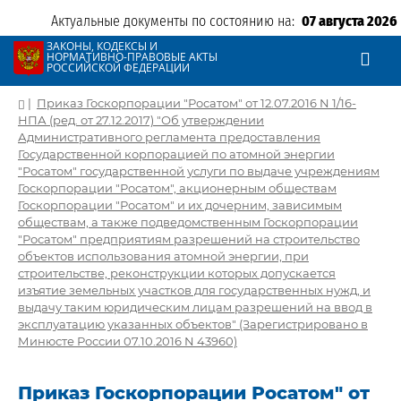
Актуальные документы по состоянию на:
07 августа 2026
ЗАКОНЫ, КОДЕКСЫ И
НОРМАТИВНО-ПРАВОВЫЕ АКТЫ
РОССИЙСКОЙ ФЕДЕРАЦИИ
|
Приказ Госкорпорации "Росатом" от 12.07.2016 N 1/16-
НПА (ред. от 27.12.2017) "Об утверждении
Административного регламента предоставления
Государственной корпорацией по атомной энергии
"Росатом" государственной услуги по выдаче учреждениям
Госкорпорации "Росатом", акционерным обществам
Госкорпорации "Росатом" и их дочерним, зависимым
обществам, а также подведомственным Госкорпорации
"Росатом" предприятиям разрешений на строительство
объектов использования атомной энергии, при
строительстве, реконструкции которых допускается
изъятие земельных участков для государственных нужд, и
выдачу таким юридическим лицам разрешений на ввод в
эксплуатацию указанных объектов" (Зарегистрировано в
Минюсте России 07.10.2016 N 43960)
Приказ Госкорпорации Росатом" от