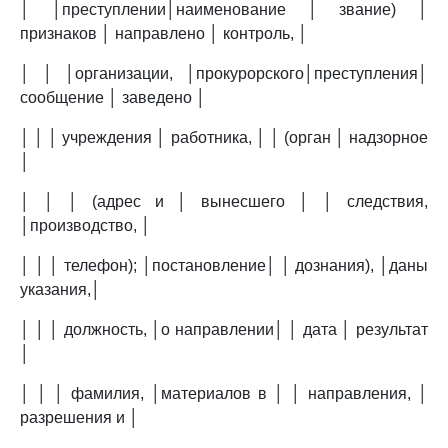
│ │преступлении│наименование │ звание) │
признаков │ направлено │ контроль, │
│ │ │организации, │прокурорского│преступления│
сообщение │ заведено │
│ │ │ учреждения │ работника, │ │ (орган │ надзорное
│
│ │ │ (адрес и │ вынесшего │ │ следствия,
│производство, │
│ │ │ телефон); │постановление│ │ дознания), │даны
указания,│
│ │ │ должность, │о направлении│ │ дата │ результат
│
│ │ │ фамилия, │материалов в │ │ направления, │
разрешения и │