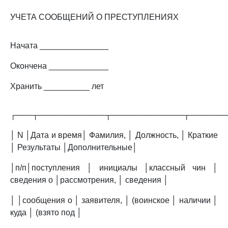
УЧЕТА СООБЩЕНИЙ О ПРЕСТУПЛЕНИЯХ
Начата _______________
Окончена _____________
Хранить __________ лет
┌───┬────────────┬─────────────┬──────
│ N │Дата и время│ Фамилия, │ Должность, │ Краткие
│ Результаты │Дополнительные│
│п/п│поступления │ инициалы │классный чин │
сведения о │рассмотрения, │ сведения │
│ │сообщения о │ заявителя, │ (воинское │ наличии │
куда │ (взято под │