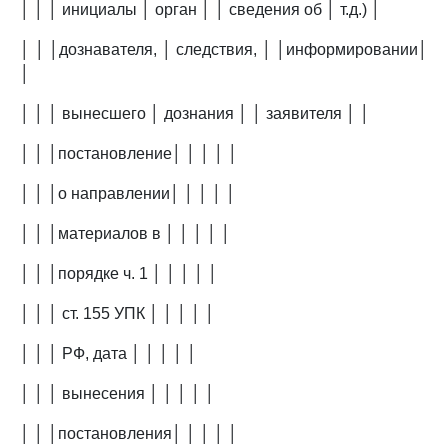
│ │ │ инициалы │ орган │ │ сведения об │ т.д.) │
│ │ │дознавателя, │ следствия, │ │информировании│
│
│ │ │ вынесшего │ дознания │ │ заявителя │ │
│ │ │постановление│ │ │ │ │
│ │ │о направлении│ │ │ │ │
│ │ │материалов в │ │ │ │ │
│ │ │порядке ч. 1 │ │ │ │ │
│ │ │ ст. 155 УПК │ │ │ │ │
│ │ │ РФ, дата │ │ │ │ │
│ │ │ вынесения │ │ │ │ │
│ │ │постановления│ │ │ │ │