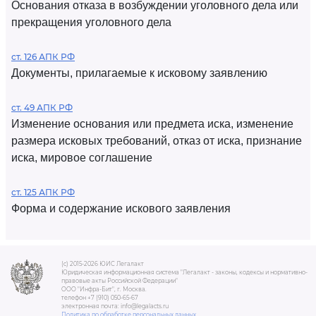
Основания отказа в возбуждении уголовного дела или
прекращения уголовного дела
ст. 126 АПК РФ
Документы, прилагаемые к исковому заявлению
ст. 49 АПК РФ
Изменение основания или предмета иска, изменение
размера исковых требований, отказ от иска, признание
иска, мировое соглашение
ст. 125 АПК РФ
Форма и содержание искового заявления
(c) 2015-2026 ЮИС Легалакт
Юридическая информационная система "Легалакт - законы, кодексы и нормативно-
правовые акты Российской Федерации"
ООО "Инфра-Бит", г. Москва.
телефон +7 (910) 050-65-67
электронная почта: info@legalacts.ru
Политика по обработке персональных данных